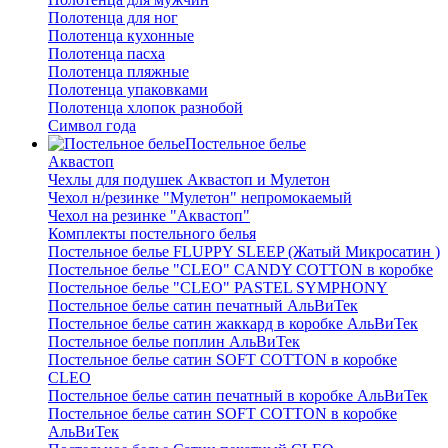
Полотенца для ног
Полотенца кухонные
Полотенца пасха
Полотенца пляжные
Полотенца упаковками
Полотенца хлопок разнобой
Символ года
Постельное белье
Аквастоп
Чехлы для подушек Аквастоп и Мулетон
Чехол н/резинке "Мулетон" непромокаемый
Чехол на резинке "Аквастоп"
Комплекты постельного белья
Постельное белье FLUPPY SLEEP (Жатый Микросатин )
Постельное белье "CLEO" CANDY COTTON в коробке
Постельное белье "CLEO" PASTEL SYMPHONY
Постельное белье сатин печатный АльВиТек
Постельное белье сатин жаккард в коробке АльВиТек
Постельное белье поплин АльВиТек
Постельное белье сатин SOFT COTTON в коробке
CLEO
Постельное белье сатин печатный в коробке АльВиТек
Постельное белье сатин SOFT COTTON в коробке
АльВиТек