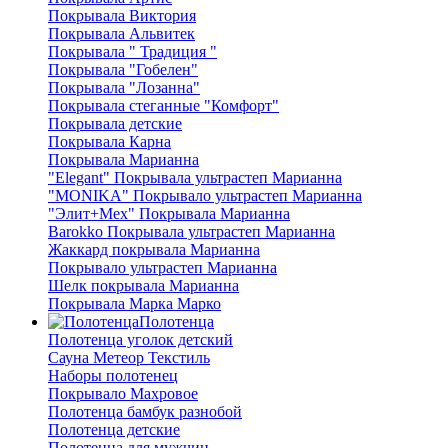
Покрывала Виктория
Покрывала Альвитек
Покрывала " Традиция "
Покрывала "Гобелен"
Покрывала "Лозанна"
Покрывала стеганные "Комфорт"
Покрывала детские
Покрывала Карна
Покрывала Марианна
"Elegant" Покрывала ультрастеп Марианна
"MONIKA" Покрывало ультрастеп Марианна
"Элит+Мех" Покрывала Марианна
Barokko Покрывала ультрастеп Марианна
Жаккард покрывала Марианна
Покрывало ультрастеп Марианна
Шелк покрывала Марианна
Покрывала Марка Марко
Полотенца
Полотенца уголок детский
Сауна Метеор Текстиль
Наборы полотенец
Покрывало Махровое
Полотенца бамбук разнобой
Полотенца детские
Полотенца для мужчин