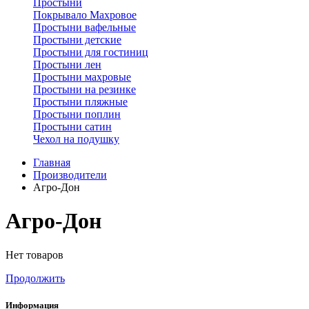
Простыни
Покрывало Махровое
Простыни вафельные
Простыни детские
Простыни для гостиниц
Простыни лен
Простыни махровые
Простыни на резинке
Простыни пляжные
Простыни поплин
Простыни сатин
Чехол на подушку
Главная
Производители
Агро-Дон
Агро-Дон
Нет товаров
Продолжить
Информация