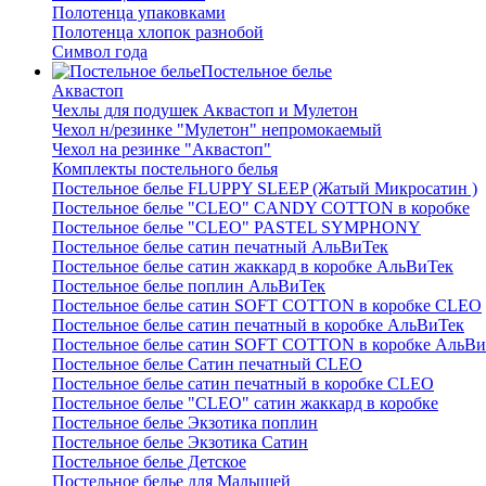
Полотенца упаковками
Полотенца хлопок разнобой
Символ года
Постельное белье
Аквастоп
Чехлы для подушек Аквастоп и Мулетон
Чехол н/резинке "Мулетон" непромокаемый
Чехол на резинке "Аквастоп"
Комплекты постельного белья
Постельное белье FLUPPY SLEEP (Жатый Микросатин )
Постельное белье "CLEO" CANDY COTTON в коробке
Постельное белье "CLEO" PASTEL SYMPHONY
Постельное белье сатин печатный АльВиТек
Постельное белье сатин жаккард в коробке АльВиТек
Постельное белье поплин АльВиТек
Постельное белье сатин SOFT COTTON в коробке CLEO
Постельное белье сатин печатный в коробке АльВиТек
Постельное белье сатин SOFT COTTON в коробке АльВи
Постельное белье Сатин печатный CLEO
Постельное белье сатин печатный в коробке CLEO
Постельное белье "CLEO" сатин жаккард в коробке
Постельное белье Экзотика поплин
Постельное белье Экзотика Сатин
Постельное белье Детское
Постельное белье для Малышей