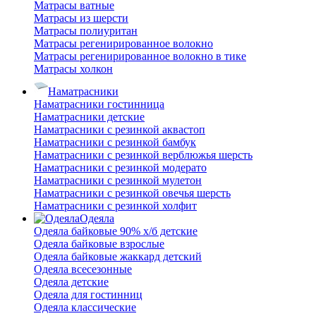
Матрасы ватные
Матрасы из шерсти
Матрасы полиуритан
Матрасы регенирированное волокно
Матрасы регенирированное волокно в тике
Матрасы холкон
Наматрасники
Наматрасники гостинница
Наматрасники детские
Наматрасники с резинкой аквастоп
Наматрасники с резинкой бамбук
Наматрасники с резинкой верблюжья шерсть
Наматрасники с резинкой модерато
Наматрасники с резинкой мулетон
Наматрасники с резинкой овечья шерсть
Наматрасники с резинкой холфит
Одеяла
Одеяла байковые 90% х/б детские
Одеяла байковые взрослые
Одеяла байковые жаккард детский
Одеяла всесезонные
Одеяла детские
Одеяла для гостинниц
Одеяла классические