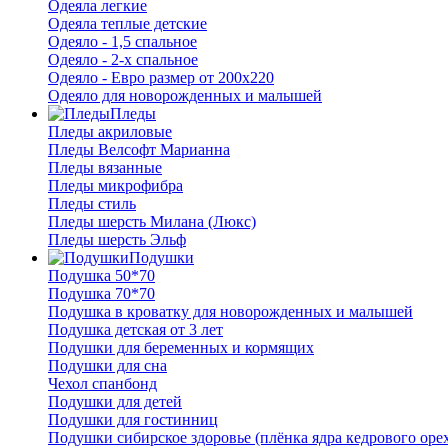
Одеяла легкие
Одеяла теплые детские
Одеяло - 1,5 спальное
Одеяло - 2-х спальное
Одеяло - Евро размер от 200х220
Одеяло для новорожденных и малышей
Пледы
Пледы акриловые
Пледы Велсофт Марианна
Пледы вязанные
Пледы микрофибра
Пледы стиль
Пледы шерсть Милана (Люкс)
Пледы шерсть Эльф
Подушки
Подушка 50*70
Подушка 70*70
Подушка в кроватку для новорожденных и малышей
Подушка детская от 3 лет
Подушки для беременных и кормящих
Подушки для сна
Чехол спанбонд
Подушки для детей
Подушки для гостинниц
Подушки сибирское здоровье (плёнка ядра кедрового оре