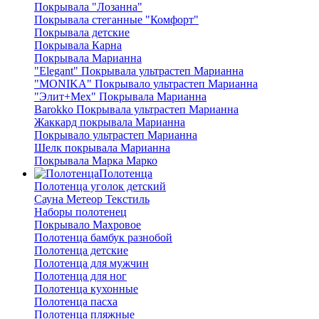
Покрывала "Лозанна"
Покрывала стеганные "Комфорт"
Покрывала детские
Покрывала Карна
Покрывала Марианна
"Elegant" Покрывала ультрастеп Марианна
"MONIKA" Покрывало ультрастеп Марианна
"Элит+Мех" Покрывала Марианна
Barokko Покрывала ультрастеп Марианна
Жаккард покрывала Марианна
Покрывало ультрастеп Марианна
Шелк покрывала Марианна
Покрывала Марка Марко
Полотенца
Полотенца уголок детский
Сауна Метеор Текстиль
Наборы полотенец
Покрывало Махровое
Полотенца бамбук разнобой
Полотенца детские
Полотенца для мужчин
Полотенца для ног
Полотенца кухонные
Полотенца пасха
Полотенца пляжные