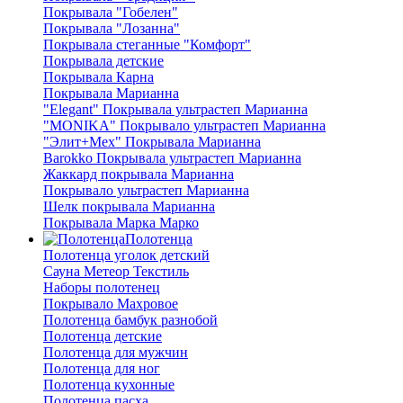
Покрывала "Гобелен"
Покрывала "Лозанна"
Покрывала стеганные "Комфорт"
Покрывала детские
Покрывала Карна
Покрывала Марианна
"Elegant" Покрывала ультрастеп Марианна
"MONIKA" Покрывало ультрастеп Марианна
"Элит+Мех" Покрывала Марианна
Barokko Покрывала ультрастеп Марианна
Жаккард покрывала Марианна
Покрывало ультрастеп Марианна
Шелк покрывала Марианна
Покрывала Марка Марко
Полотенца
Полотенца уголок детский
Сауна Метеор Текстиль
Наборы полотенец
Покрывало Махровое
Полотенца бамбук разнобой
Полотенца детские
Полотенца для мужчин
Полотенца для ног
Полотенца кухонные
Полотенца пасха