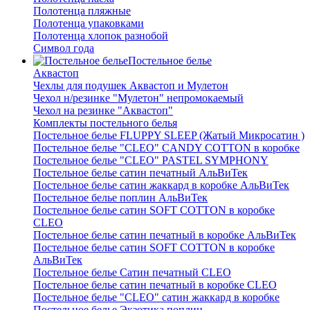
Полотенца пляжные
Полотенца упаковками
Полотенца хлопок разнобой
Символ года
Постельное белье
Аквастоп
Чехлы для подушек Аквастоп и Мулетон
Чехол н/резинке "Мулетон" непромокаемый
Чехол на резинке "Аквастоп"
Комплекты постельного белья
Постельное белье FLUPPY SLEEP (Жатый Микросатин )
Постельное белье "CLEO" CANDY COTTON в коробке
Постельное белье "CLEO" PASTEL SYMPHONY
Постельное белье сатин печатный АльВиТек
Постельное белье сатин жаккард в коробке АльВиТек
Постельное белье поплин АльВиТек
Постельное белье сатин SOFT COTTON в коробке
CLEO
Постельное белье сатин печатный в коробке АльВиТек
Постельное белье сатин SOFT COTTON в коробке
АльВиТек
Постельное белье Сатин печатный CLEO
Постельное белье сатин печатный в коробке CLEO
Постельное белье "CLEO" сатин жаккард в коробке
Постельное белье Экзотика поплин