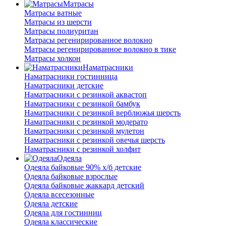
Матрасы
Матрасы ватные
Матрасы из шерсти
Матрасы полиуритан
Матрасы регенирированное волокно
Матрасы регенирированное волокно в тике
Матрасы холкон
Наматрасники
Наматрасники гостинница
Наматрасники детские
Наматрасники с резинкой аквастоп
Наматрасники с резинкой бамбук
Наматрасники с резинкой верблюжья шерсть
Наматрасники с резинкой модерато
Наматрасники с резинкой мулетон
Наматрасники с резинкой овечья шерсть
Наматрасники с резинкой холфит
Одеяла
Одеяла байковые 90% х/б детские
Одеяла байковые взрослые
Одеяла байковые жаккард детский
Одеяла всесезонные
Одеяла детские
Одеяла для гостинниц
Одеяла классические