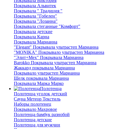
Покрывала Виктория
Покрывала Альвитек
Покрывала " Традиция "
Покрывала "Гобелен"
Покрывала "Лозанна"
Покрывала стеганные "Комфорт"
Покрывала детские
Покрывала Карна
Покрывала Марианна
"Elegant" Покрывала ультрастеп Марианна
"MONIKA" Покрывало ультрастеп Марианна
"Элит+Мех" Покрывала Марианна
Barokko Покрывала ультрастеп Марианна
Жаккард покрывала Марианна
Покрывало ультрастеп Марианна
Шелк покрывала Марианна
Покрывала Марка Марко
Полотенца
Полотенца уголок детский
Сауна Метеор Текстиль
Наборы полотенец
Покрывало Махровое
Полотенца бамбук разнобой
Полотенца детские
Полотенца для мужчин