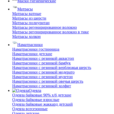
Маски гигиенические
Матрасы
Матрасы ватные
Матрасы из шерсти
Матрасы полиуритан
Матрасы регенирированное волокно
Матрасы регенирированное волокно в тике
Матрасы холкон
Наматрасники
Наматрасники гостинница
Наматрасники детские
Наматрасники с резинкой аквастоп
Наматрасники с резинкой бамбук
Наматрасники с резинкой верблюжья шерсть
Наматрасники с резинкой модерато
Наматрасники с резинкой мулетон
Наматрасники с резинкой овечья шерсть
Наматрасники с резинкой холфит
Одеяла
Одеяла байковые 90% х/б детские
Одеяла байковые взрослые
Одеяла байковые жаккард детский
Одеяла всесезонные
Одеяла детские