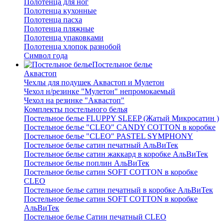
Полотенца для ног
Полотенца кухонные
Полотенца пасха
Полотенца пляжные
Полотенца упаковками
Полотенца хлопок разнобой
Символ года
Постельное белье
Аквастоп
Чехлы для подушек Аквастоп и Мулетон
Чехол н/резинке "Мулетон" непромокаемый
Чехол на резинке "Аквастоп"
Комплекты постельного белья
Постельное белье FLUPPY SLEEP (Жатый Микросатин )
Постельное белье "CLEO" CANDY COTTON в коробке
Постельное белье "CLEO" PASTEL SYMPHONY
Постельное белье сатин печатный АльВиТек
Постельное белье сатин жаккард в коробке АльВиТек
Постельное белье поплин АльВиТек
Постельное белье сатин SOFT COTTON в коробке
CLEO
Постельное белье сатин печатный в коробке АльВиТек
Постельное белье сатин SOFT COTTON в коробке
АльВиТек
Постельное белье Сатин печатный CLEO