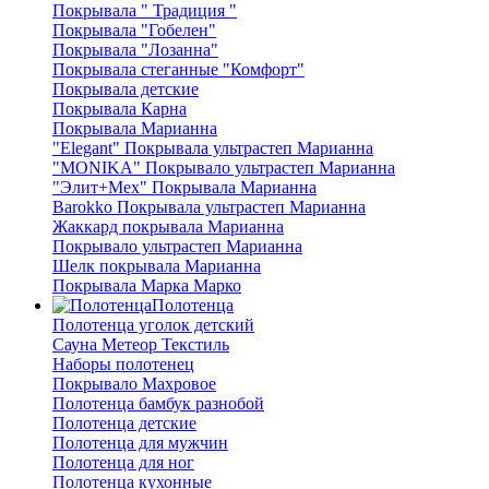
Покрывала " Традиция "
Покрывала "Гобелен"
Покрывала "Лозанна"
Покрывала стеганные "Комфорт"
Покрывала детские
Покрывала Карна
Покрывала Марианна
"Elegant" Покрывала ультрастеп Марианна
"MONIKA" Покрывало ультрастеп Марианна
"Элит+Мех" Покрывала Марианна
Barokko Покрывала ультрастеп Марианна
Жаккард покрывала Марианна
Покрывало ультрастеп Марианна
Шелк покрывала Марианна
Покрывала Марка Марко
Полотенца
Полотенца уголок детский
Сауна Метеор Текстиль
Наборы полотенец
Покрывало Махровое
Полотенца бамбук разнобой
Полотенца детские
Полотенца для мужчин
Полотенца для ног
Полотенца кухонные