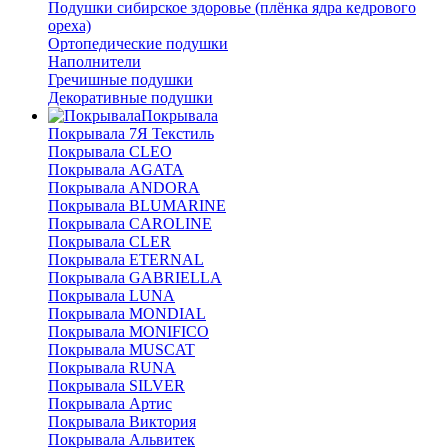
Подушки сибирское здоровье (плёнка ядра кедрового
ореха)
Ортопедические подушки
Наполнители
Гречишные подушки
Декоративные подушки
Покрывала
Покрывала 7Я Текстиль
Покрывала CLEO
Покрывала AGATA
Покрывала ANDORA
Покрывала BLUMARINE
Покрывала CAROLINE
Покрывала CLER
Покрывала ETERNAL
Покрывала GABRIELLA
Покрывала LUNA
Покрывала MONDIAL
Покрывала MONIFICO
Покрывала MUSCAT
Покрывала RUNA
Покрывала SILVER
Покрывала Артис
Покрывала Виктория
Покрывала Альвитек