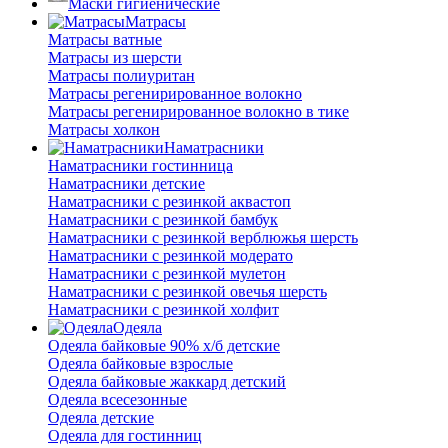
Маски гигиенические
Матрасы
Матрасы ватные
Матрасы из шерсти
Матрасы полиуритан
Матрасы регенирированное волокно
Матрасы регенирированное волокно в тике
Матрасы холкон
Наматрасники
Наматрасники гостинница
Наматрасники детские
Наматрасники с резинкой аквастоп
Наматрасники с резинкой бамбук
Наматрасники с резинкой верблюжья шерсть
Наматрасники с резинкой модерато
Наматрасники с резинкой мулетон
Наматрасники с резинкой овечья шерсть
Наматрасники с резинкой холфит
Одеяла
Одеяла байковые 90% х/б детские
Одеяла байковые взрослые
Одеяла байковые жаккард детский
Одеяла всесезонные
Одеяла детские
Одеяла для гостинниц