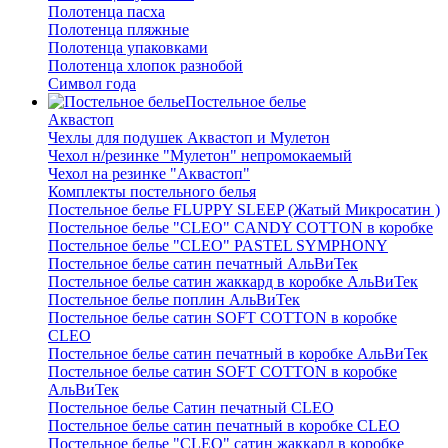
Полотенца пасха
Полотенца пляжные
Полотенца упаковками
Полотенца хлопок разнобой
Символ года
Постельное белье
Аквастоп
Чехлы для подушек Аквастоп и Мулетон
Чехол н/резинке "Мулетон" непромокаемый
Чехол на резинке "Аквастоп"
Комплекты постельного белья
Постельное белье FLUPPY SLEEP (Жатый Микросатин )
Постельное белье "CLEO" CANDY COTTON в коробке
Постельное белье "CLEO" PASTEL SYMPHONY
Постельное белье сатин печатный АльВиТек
Постельное белье сатин жаккард в коробке АльВиТек
Постельное белье поплин АльВиТек
Постельное белье сатин SOFT COTTON в коробке
CLEO
Постельное белье сатин печатный в коробке АльВиТек
Постельное белье сатин SOFT COTTON в коробке
АльВиТек
Постельное белье Сатин печатный CLEO
Постельное белье сатин печатный в коробке CLEO
Постельное белье "CLEO" сатин жаккард в коробке