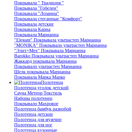
Покрывала " Традиция "
Покрывала "Гобелен"
Покрывала "Лозанна"
Покрывала стеганные "Комфорт"
Покрывала детские
Покрывала Карна
Покрывала Марианна
"Elegant" Покрывала ультрастеп Марианна
"MONIKA" Покрывало ультрастеп Марианна
"Элит+Мех" Покрывала Марианна
Barokko Покрывала ультрастеп Марианна
Жаккард покрывала Марианна
Покрывало ультрастеп Марианна
Шелк покрывала Марианна
Покрывала Марка Марко
Полотенца
Полотенца уголок детский
Сауна Метеор Текстиль
Наборы полотенец
Покрывало Махровое
Полотенца бамбук разнобой
Полотенца детские
Полотенца для мужчин
Полотенца для ног
Полотенца кухонные