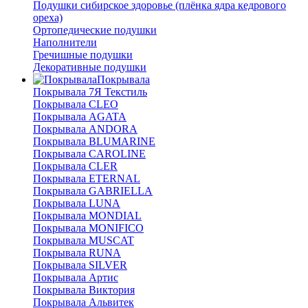
Подушки сибирское здоровье (плёнка ядра кедрового
ореха)
Ортопедические подушки
Наполнители
Гречишные подушки
Декоративные подушки
Покрывала
Покрывала 7Я Текстиль
Покрывала CLEO
Покрывала AGATA
Покрывала ANDORA
Покрывала BLUMARINE
Покрывала CAROLINE
Покрывала CLER
Покрывала ETERNAL
Покрывала GABRIELLA
Покрывала LUNA
Покрывала MONDIAL
Покрывала MONIFICO
Покрывала MUSCAT
Покрывала RUNA
Покрывала SILVER
Покрывала Артис
Покрывала Виктория
Покрывала Альвитек