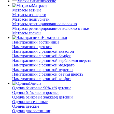
Маски гигиенические
Матрасы
Матрасы ватные
Матрасы из шерсти
Матрасы полиуритан
Матрасы регенирированное волокно
Матрасы регенирированное волокно в тике
Матрасы холкон
Наматрасники
Наматрасники гостинница
Наматрасники детские
Наматрасники с резинкой аквастоп
Наматрасники с резинкой бамбук
Наматрасники с резинкой верблюжья шерсть
Наматрасники с резинкой модерато
Наматрасники с резинкой мулетон
Наматрасники с резинкой овечья шерсть
Наматрасники с резинкой холфит
Одеяла
Одеяла байковые 90% х/б детские
Одеяла байковые взрослые
Одеяла байковые жаккард детский
Одеяла всесезонные
Одеяла детские
Одеяла для гостинниц