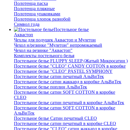
Полотенца пасха
Полотенца пляжные
Полотенца упаковками
Полотенца хлопок разнобой
Символ года
Постельное белье
Аквастоп
Чехлы для подушек Аквастоп и Мулетон
Чехол н/резинке "Мулетон" непромокаемый
Чехол на резинке "Аквастоп"
Комплекты постельного белья
Постельное белье FLUPPY SLEEP (Жатый Микросатин )
Постельное белье "CLEO" CANDY COTTON в коробке
Постельное белье "CLEO" PASTEL SYMPHONY
Постельное белье сатин печатный АльВиТек
Постельное белье сатин жаккард в коробке АльВиТек
Постельное белье поплин АльВиТек
Постельное белье сатин SOFT COTTON в коробке
CLEO
Постельное белье сатин печатный в коробке АльВиТек
Постельное белье сатин SOFT COTTON в коробке
АльВиТек
Постельное белье Сатин печатный CLEO
Постельное белье сатин печатный в коробке CLEO
Постельное белье "CLEO" сатин жаккард в коробке