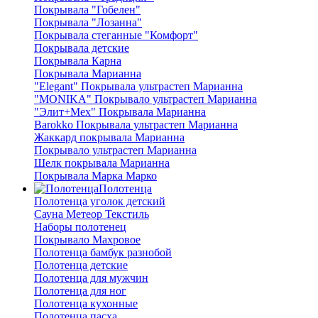
Покрывала "Гобелен"
Покрывала "Лозанна"
Покрывала стеганные "Комфорт"
Покрывала детские
Покрывала Карна
Покрывала Марианна
"Elegant" Покрывала ультрастеп Марианна
"MONIKA" Покрывало ультрастеп Марианна
"Элит+Мех" Покрывала Марианна
Barokko Покрывала ультрастеп Марианна
Жаккард покрывала Марианна
Покрывало ультрастеп Марианна
Шелк покрывала Марианна
Покрывала Марка Марко
Полотенца
Полотенца уголок детский
Сауна Метеор Текстиль
Наборы полотенец
Покрывало Махровое
Полотенца бамбук разнобой
Полотенца детские
Полотенца для мужчин
Полотенца для ног
Полотенца кухонные
Полотенца пасха