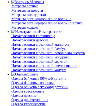
Матрасы
Матрасы ватные
Матрасы из шерсти
Матрасы полиуритан
Матрасы регенирированное волокно
Матрасы регенирированное волокно в тике
Матрасы холкон
Наматрасники
Наматрасники гостинница
Наматрасники детские
Наматрасники с резинкой аквастоп
Наматрасники с резинкой бамбук
Наматрасники с резинкой верблюжья шерсть
Наматрасники с резинкой модерато
Наматрасники с резинкой мулетон
Наматрасники с резинкой овечья шерсть
Наматрасники с резинкой холфит
Одеяла
Одеяла байковые 90% х/б детские
Одеяла байковые взрослые
Одеяла байковые жаккард детский
Одеяла всесезонные
Одеяла детские
Одеяла для гостинниц
Одеяла классические