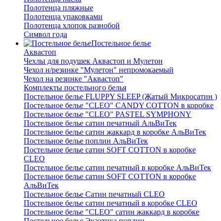
Полотенца пляжные
Полотенца упаковками
Полотенца хлопок разнобой
Символ года
Постельное белье
Аквастоп
Чехлы для подушек Аквастоп и Мулетон
Чехол н/резинке "Мулетон" непромокаемый
Чехол на резинке "Аквастоп"
Комплекты постельного белья
Постельное белье FLUPPY SLEEP (Жатый Микросатин )
Постельное белье "CLEO" CANDY COTTON в коробке
Постельное белье "CLEO" PASTEL SYMPHONY
Постельное белье сатин печатный АльВиТек
Постельное белье сатин жаккард в коробке АльВиТек
Постельное белье поплин АльВиТек
Постельное белье сатин SOFT COTTON в коробке
CLEO
Постельное белье сатин печатный в коробке АльВиТек
Постельное белье сатин SOFT COTTON в коробке
АльВиТек
Постельное белье Сатин печатный CLEO
Постельное белье сатин печатный в коробке CLEO
Постельное белье "CLEO" сатин жаккард в коробке
Постельное белье Экзотика поплин