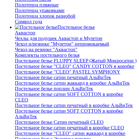
Полотенца пляжные
Полотенца упаковками
Полотенца хлопок разнобой
Символ года
Постельное белье
Аквастоп
Чехлы для подушек Аквастоп и Мулетон
Чехол н/резинке "Мулетон" непромокаемый
Чехол на резинке "Аквастоп"
Комплекты постельного белья
Постельное белье FLUPPY SLEEP (Жатый Микросатин )
Постельное белье "CLEO" CANDY COTTON в коробке
Постельное белье "CLEO" PASTEL SYMPHONY
Постельное белье сатин печатный АльВиТек
Постельное белье сатин жаккард в коробке АльВиТек
Постельное белье поплин АльВиТек
Постельное белье сатин SOFT COTTON в коробке
CLEO
Постельное белье сатин печатный в коробке АльВиТек
Постельное белье сатин SOFT COTTON в коробке
АльВиТек
Постельное белье Сатин печатный CLEO
Постельное белье сатин печатный в коробке CLEO
Постельное белье "CLEO" сатин жаккард в коробке
Постельное белье Экзотика поплин