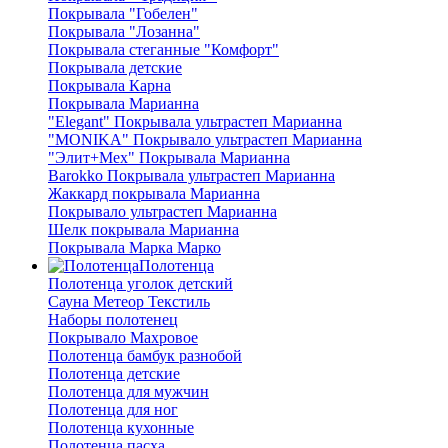
Покрывала "Гобелен"
Покрывала "Лозанна"
Покрывала стеганные "Комфорт"
Покрывала детские
Покрывала Карна
Покрывала Марианна
"Elegant" Покрывала ультрастеп Марианна
"MONIKA" Покрывало ультрастеп Марианна
"Элит+Мех" Покрывала Марианна
Barokko Покрывала ультрастеп Марианна
Жаккард покрывала Марианна
Покрывало ультрастеп Марианна
Шелк покрывала Марианна
Покрывала Марка Марко
Полотенца
Полотенца уголок детский
Сауна Метеор Текстиль
Наборы полотенец
Покрывало Махровое
Полотенца бамбук разнобой
Полотенца детские
Полотенца для мужчин
Полотенца для ног
Полотенца кухонные
Полотенца пасха