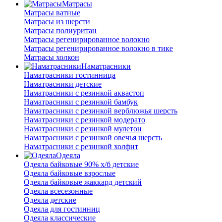
Матрасы
Матрасы ватные
Матрасы из шерсти
Матрасы полиуритан
Матрасы регенирированное волокно
Матрасы регенирированное волокно в тике
Матрасы холкон
Наматрасники
Наматрасники гостинница
Наматрасники детские
Наматрасники с резинкой аквастоп
Наматрасники с резинкой бамбук
Наматрасники с резинкой верблюжья шерсть
Наматрасники с резинкой модерато
Наматрасники с резинкой мулетон
Наматрасники с резинкой овечья шерсть
Наматрасники с резинкой холфит
Одеяла
Одеяла байковые 90% х/б детские
Одеяла байковые взрослые
Одеяла байковые жаккард детский
Одеяла всесезонные
Одеяла детские
Одеяла для гостинниц
Одеяла классические