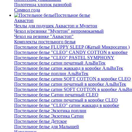
Полотенца хлопок разнобой
Символ года
Постельное белье
Аквастоп
Чехлы для подушек Аквастоп и Мулетон
Чехол н/резинке "Мулетон" непромокаемый
Чехол на резинке "Аквастоп"
Комплекты постельного белья
Постельное белье FLUPPY SLEEP (Жатый Микросатин )
Постельное белье "CLEO" CANDY COTTON в коробке
Постельное белье "CLEO" PASTEL SYMPHONY
Постельное белье сатин печатный АльВиТек
Постельное белье сатин жаккард в коробке АльВиТек
Постельное белье поплин АльВиТек
Постельное белье сатин SOFT COTTON в коробке CLEO
Постельное белье сатин печатный в коробке АльВиТек
Постельное белье сатин SOFT COTTON в коробке АльВи
Постельное белье Сатин печатный CLEO
Постельное белье сатин печатный в коробке CLEO
Постельное белье "CLEO" сатин жаккард в коробке
Постельное белье Экзотика поплин
Постельное белье Экзотика Сатин
Постельное белье Детское
Постельное белье для Малышей
Наволочки