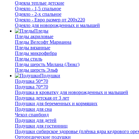
Одеяла теплые детские
Одеяло - 1,5 спальное
Одеяло - 2-х спальное
Одеяло - Евро размер от 200х220
Одеяло для новорожденных и малышей
Пледы
Пледы акриловые
Пледы Велсофт Марианна
Пледы вязанные
Пледы микрофибра
Пледы стиль
Пледы шерсть Милана (Люкс)
Пледы шерсть Эльф
Подушки
Подушка 50*70
Подушка 70*70
Подушка в кроватку для новорожденных и малышей
Подушка детская от 3 лет
Подушки для беременных и кормящих
Подушки для сна
Чехол спанбонд
Подушки для детей
Подушки для гостинниц
Подушки сибирское здоровье (плёнка ядра кедрового оре
Ортопедические подушки