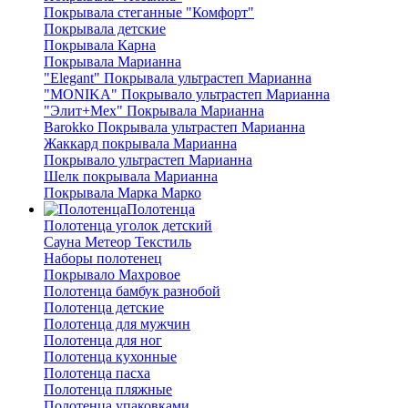
Покрывала стеганные "Комфорт"
Покрывала детские
Покрывала Карна
Покрывала Марианна
"Elegant" Покрывала ультрастеп Марианна
"MONIKA" Покрывало ультрастеп Марианна
"Элит+Мех" Покрывала Марианна
Barokko Покрывала ультрастеп Марианна
Жаккард покрывала Марианна
Покрывало ультрастеп Марианна
Шелк покрывала Марианна
Покрывала Марка Марко
Полотенца
Полотенца уголок детский
Сауна Метеор Текстиль
Наборы полотенец
Покрывало Махровое
Полотенца бамбук разнобой
Полотенца детские
Полотенца для мужчин
Полотенца для ног
Полотенца кухонные
Полотенца пасха
Полотенца пляжные
Полотенца упаковками