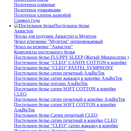
Полотенца пляжные
Полотенца упаковками
Полотенца хлопок разнобой
Символ года
Постельное белье
Аквастоп
Чехлы для подушек Аквастоп и Мулетон
Чехол н/резинке "Мулетон" непромокаемый
Чехол на резинке "Аквастоп"
Комплекты постельного белья
Постельное белье FLUPPY SLEEP (Жатый Микросатин )
Постельное белье "CLEO" CANDY COTTON в коробке
Постельное белье "CLEO" PASTEL SYMPHONY
Постельное белье сатин печатный АльВиТек
Постельное белье сатин жаккард в коробке АльВиТек
Постельное белье поплин АльВиТек
Постельное белье сатин SOFT COTTON в коробке
CLEO
Постельное белье сатин печатный в коробке АльВиТек
Постельное белье сатин SOFT COTTON в коробке
АльВиТек
Постельное белье Сатин печатный CLEO
Постельное белье сатин печатный в коробке CLEO
Постельное белье "CLEO" сатин жаккард в коробке
Постельное белье Экзотика поплин