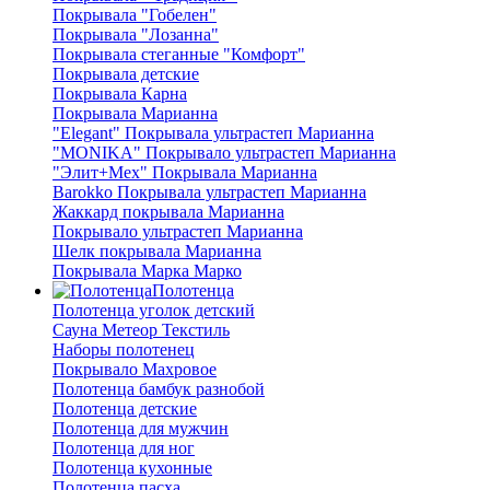
Покрывала "Гобелен"
Покрывала "Лозанна"
Покрывала стеганные "Комфорт"
Покрывала детские
Покрывала Карна
Покрывала Марианна
"Elegant" Покрывала ультрастеп Марианна
"MONIKA" Покрывало ультрастеп Марианна
"Элит+Мех" Покрывала Марианна
Barokko Покрывала ультрастеп Марианна
Жаккард покрывала Марианна
Покрывало ультрастеп Марианна
Шелк покрывала Марианна
Покрывала Марка Марко
Полотенца
Полотенца уголок детский
Сауна Метеор Текстиль
Наборы полотенец
Покрывало Махровое
Полотенца бамбук разнобой
Полотенца детские
Полотенца для мужчин
Полотенца для ног
Полотенца кухонные
Полотенца пасха