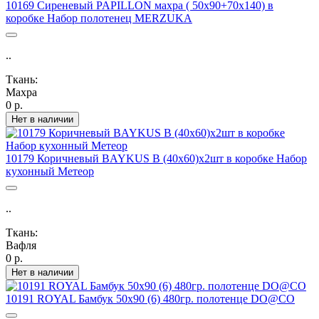
10169 Сиреневый PAPILLON махра ( 50х90+70х140) в
коробке Набор полотенец MERZUKA
..
Ткань:
Махра
0 р.
Нет в наличии
10179 Коричневый BAYKUS В (40х60)х2шт в коробке Набор
кухонный Метеор
..
Ткань:
Вафля
0 р.
Нет в наличии
10191 ROYAL Бамбук 50х90 (6) 480гр. полотенце DO@CO