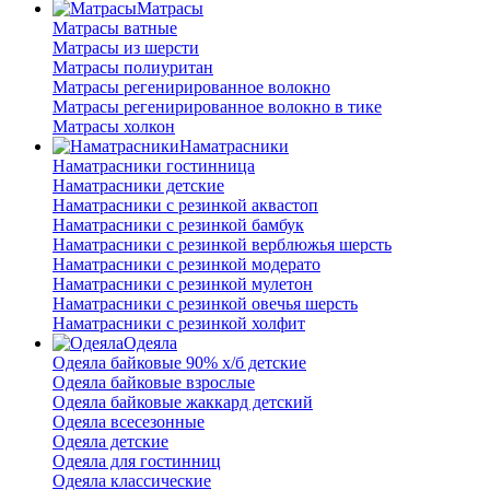
Матрасы
Матрасы ватные
Матрасы из шерсти
Матрасы полиуритан
Матрасы регенирированное волокно
Матрасы регенирированное волокно в тике
Матрасы холкон
Наматрасники
Наматрасники гостинница
Наматрасники детские
Наматрасники с резинкой аквастоп
Наматрасники с резинкой бамбук
Наматрасники с резинкой верблюжья шерсть
Наматрасники с резинкой модерато
Наматрасники с резинкой мулетон
Наматрасники с резинкой овечья шерсть
Наматрасники с резинкой холфит
Одеяла
Одеяла байковые 90% х/б детские
Одеяла байковые взрослые
Одеяла байковые жаккард детский
Одеяла всесезонные
Одеяла детские
Одеяла для гостинниц
Одеяла классические