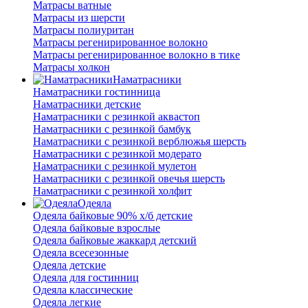
Матрасы ватные
Матрасы из шерсти
Матрасы полиуритан
Матрасы регенирированное волокно
Матрасы регенирированное волокно в тике
Матрасы холкон
Наматрасники
Наматрасники гостинница
Наматрасники детские
Наматрасники с резинкой аквастоп
Наматрасники с резинкой бамбук
Наматрасники с резинкой верблюжья шерсть
Наматрасники с резинкой модерато
Наматрасники с резинкой мулетон
Наматрасники с резинкой овечья шерсть
Наматрасники с резинкой холфит
Одеяла
Одеяла байковые 90% х/б детские
Одеяла байковые взрослые
Одеяла байковые жаккард детский
Одеяла всесезонные
Одеяла детские
Одеяла для гостинниц
Одеяла классические
Одеяла легкие