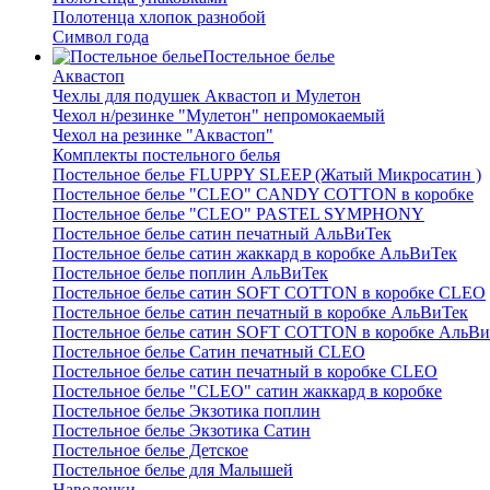
Полотенца хлопок разнобой
Символ года
Постельное белье
Аквастоп
Чехлы для подушек Аквастоп и Мулетон
Чехол н/резинке "Мулетон" непромокаемый
Чехол на резинке "Аквастоп"
Комплекты постельного белья
Постельное белье FLUPPY SLEEP (Жатый Микросатин )
Постельное белье "CLEO" CANDY COTTON в коробке
Постельное белье "CLEO" PASTEL SYMPHONY
Постельное белье сатин печатный АльВиТек
Постельное белье сатин жаккард в коробке АльВиТек
Постельное белье поплин АльВиТек
Постельное белье сатин SOFT COTTON в коробке CLEO
Постельное белье сатин печатный в коробке АльВиТек
Постельное белье сатин SOFT COTTON в коробке АльВи
Постельное белье Сатин печатный CLEO
Постельное белье сатин печатный в коробке CLEO
Постельное белье "CLEO" сатин жаккард в коробке
Постельное белье Экзотика поплин
Постельное белье Экзотика Сатин
Постельное белье Детское
Постельное белье для Малышей
Наволочки