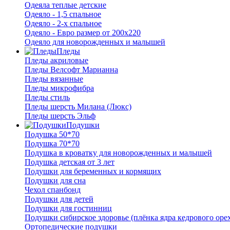
Одеяла теплые детские
Одеяло - 1,5 спальное
Одеяло - 2-х спальное
Одеяло - Евро размер от 200х220
Одеяло для новорожденных и малышей
Пледы
Пледы акриловые
Пледы Велсофт Марианна
Пледы вязанные
Пледы микрофибра
Пледы стиль
Пледы шерсть Милана (Люкс)
Пледы шерсть Эльф
Подушки
Подушка 50*70
Подушка 70*70
Подушка в кроватку для новорожденных и малышей
Подушка детская от 3 лет
Подушки для беременных и кормящих
Подушки для сна
Чехол спанбонд
Подушки для детей
Подушки для гостинниц
Подушки сибирское здоровье (плёнка ядра кедрового оре
Ортопедические подушки