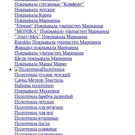
Покрывала стеганные "Комфорт"
Покрывала детские
Покрывала Карна
Покрывала Марианна
"Elegant" Покрывала ультрастеп Марианна
"MONIKA" Покрывало ультрастеп Марианна
"Элит+Мех" Покрывала Марианна
Barokko Покрывала ультрастеп Марианна
Жаккард покрывала Марианна
Покрывало ультрастеп Марианна
Шелк покрывала Марианна
Покрывала Марка Марко
Полотенца
Полотенца уголок детский
Сауна Метеор Текстиль
Наборы полотенец
Покрывало Махровое
Полотенца бамбук разнобой
Полотенца детские
Полотенца для мужчин
Полотенца для ног
Полотенца кухонные
Полотенца пасха
Полотенца пляжные
Полотенца упаковками