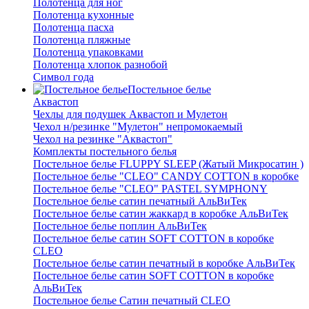
Полотенца для ног
Полотенца кухонные
Полотенца пасха
Полотенца пляжные
Полотенца упаковками
Полотенца хлопок разнобой
Символ года
Постельное белье
Аквастоп
Чехлы для подушек Аквастоп и Мулетон
Чехол н/резинке "Мулетон" непромокаемый
Чехол на резинке "Аквастоп"
Комплекты постельного белья
Постельное белье FLUPPY SLEEP (Жатый Микросатин )
Постельное белье "CLEO" CANDY COTTON в коробке
Постельное белье "CLEO" PASTEL SYMPHONY
Постельное белье сатин печатный АльВиТек
Постельное белье сатин жаккард в коробке АльВиТек
Постельное белье поплин АльВиТек
Постельное белье сатин SOFT COTTON в коробке
CLEO
Постельное белье сатин печатный в коробке АльВиТек
Постельное белье сатин SOFT COTTON в коробке
АльВиТек
Постельное белье Сатин печатный CLEO