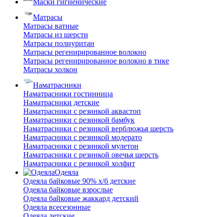
Маски гигиенические
Матрасы
Матрасы ватные
Матрасы из шерсти
Матрасы полиуритан
Матрасы регенирированное волокно
Матрасы регенирированное волокно в тике
Матрасы холкон
Наматрасники
Наматрасники гостинница
Наматрасники детские
Наматрасники с резинкой аквастоп
Наматрасники с резинкой бамбук
Наматрасники с резинкой верблюжья шерсть
Наматрасники с резинкой модерато
Наматрасники с резинкой мулетон
Наматрасники с резинкой овечья шерсть
Наматрасники с резинкой холфит
Одеяла
Одеяла байковые 90% х/б детские
Одеяла байковые взрослые
Одеяла байковые жаккард детский
Одеяла всесезонные
Одеяла детские