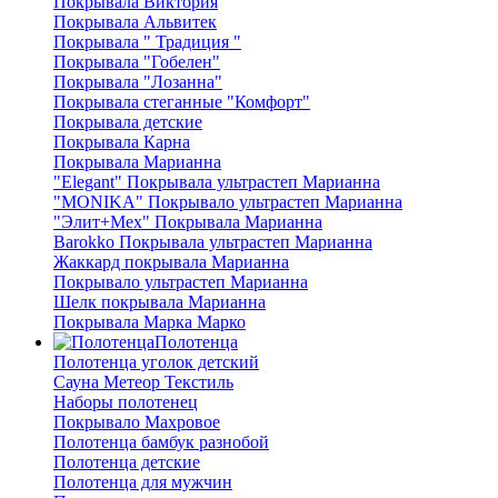
Покрывала Виктория
Покрывала Альвитек
Покрывала " Традиция "
Покрывала "Гобелен"
Покрывала "Лозанна"
Покрывала стеганные "Комфорт"
Покрывала детские
Покрывала Карна
Покрывала Марианна
"Elegant" Покрывала ультрастеп Марианна
"MONIKA" Покрывало ультрастеп Марианна
"Элит+Мех" Покрывала Марианна
Barokko Покрывала ультрастеп Марианна
Жаккард покрывала Марианна
Покрывало ультрастеп Марианна
Шелк покрывала Марианна
Покрывала Марка Марко
Полотенца
Полотенца уголок детский
Сауна Метеор Текстиль
Наборы полотенец
Покрывало Махровое
Полотенца бамбук разнобой
Полотенца детские
Полотенца для мужчин