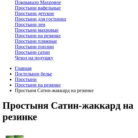
Покрывало Махровое
Простыни вафельные
Простыни детские
Простыни для гостиниц
Простыни лен
Простыни махровые
Простыни на резинке
Простыни пляжные
Простыни поплин
Простыни сатин
Чехол на подушку
Главная
Постельное белье
Простыни
Простыни на резинке
Простыня Сатин-жаккард на резинке
Простыня Сатин-жаккард на
резинке