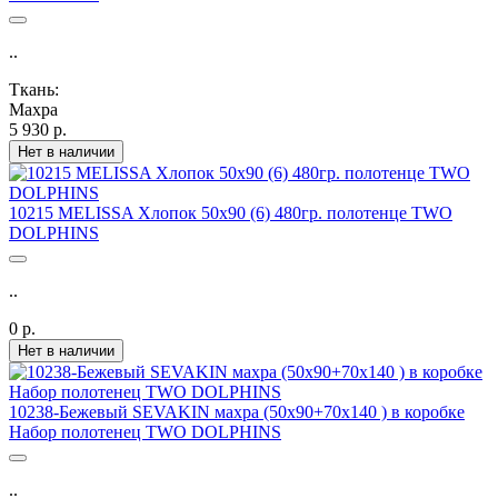
..
Ткань:
Махра
5 930 р.
Нет в наличии
10215 MELISSA Хлопок 50х90 (6) 480гр. полотенце TWO
DOLPHINS
..
0 р.
Нет в наличии
10238-Бежевый SEVAKIN махра (50х90+70х140 ) в коробке
Набор полотенец TWO DOLPHINS
..