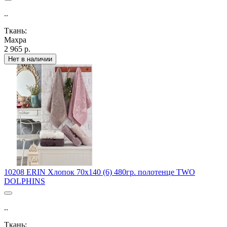
..
Ткань:
Махра
2 965 р.
Нет в наличии
10208 ERIN Хлопок 70х140 (6) 480гр. полотенце TWO
DOLPHINS
..
Ткань: