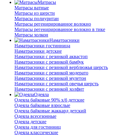
Матрасы
Матрасы ватные
Матрасы из шерсти
Матрасы полиуритан
Матрасы регенирированное волокно
Матрасы регенирированное волокно в тике
Матрасы холкон
Наматрасники
Наматрасники гостинница
Наматрасники детские
Наматрасники с резинкой аквастоп
Наматрасники с резинкой бамбук
Наматрасники с резинкой верблюжья шерсть
Наматрасники с резинкой модерато
Наматрасники с резинкой мулетон
Наматрасники с резинкой овечья шерсть
Наматрасники с резинкой холфит
Одеяла
Одеяла байковые 90% х/б детские
Одеяла байковые взрослые
Одеяла байковые жаккард детский
Одеяла всесезонные
Одеяла детские
Одеяла для гостинниц
Одеяла классические