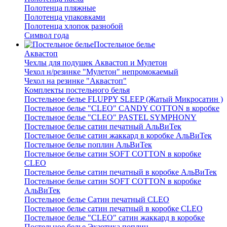
Полотенца пляжные
Полотенца упаковками
Полотенца хлопок разнобой
Символ года
Постельное белье
Аквастоп
Чехлы для подушек Аквастоп и Мулетон
Чехол н/резинке "Мулетон" непромокаемый
Чехол на резинке "Аквастоп"
Комплекты постельного белья
Постельное белье FLUPPY SLEEP (Жатый Микросатин )
Постельное белье "CLEO" CANDY COTTON в коробке
Постельное белье "CLEO" PASTEL SYMPHONY
Постельное белье сатин печатный АльВиТек
Постельное белье сатин жаккард в коробке АльВиТек
Постельное белье поплин АльВиТек
Постельное белье сатин SOFT COTTON в коробке
CLEO
Постельное белье сатин печатный в коробке АльВиТек
Постельное белье сатин SOFT COTTON в коробке
АльВиТек
Постельное белье Сатин печатный CLEO
Постельное белье сатин печатный в коробке CLEO
Постельное белье "CLEO" сатин жаккард в коробке
Постельное белье Экзотика поплин