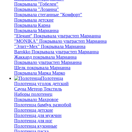
Покрывала "Гобелен"
Покрывала "Лозанна"
Покрывала стеганные "Комфорт"
Покрывала детские
Покрывала Карна
Покрывала Марианна
"Elegant" Покрывала ультрастеп Марианна
"MONIKA" Покрывало ультрастеп Марианна
"Элит+Мех" Покрывала Марианна
Barokko Покрывала ультрастеп Марианна
Жаккард покрывала Марианна
Покрывало ультрастеп Марианна
Шелк покрывала Марианна
Покрывала Марка Марко
Полотенца
Полотенца уголок детский
Сауна Метеор Текстиль
Наборы полотенец
Покрывало Махровое
Полотенца бамбук разнобой
Полотенца детские
Полотенца для мужчин
Полотенца для ног
Полотенца кухонные
Полотенца пасха