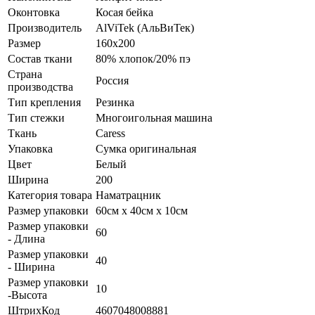
Оконтовка
Косая бейка
Производитель
AlViTek (АльВиТек)
Размер
160х200
Состав ткани
80% хлопок/20% пэ
Страна
Россия
производства
Тип крепления
Резинка
Тип стежки
Многоигольная машина
Ткань
Caress
Упаковка
Сумка оригинальная
Цвет
Белый
Ширина
200
Категория товара
Наматрацник
Размер упаковки
60см х 40см х 10см
Размер упаковки
60
- Длина
Размер упаковки
40
- Ширина
Размер упаковки
10
-Высота
ШтрихКод
4607048008881