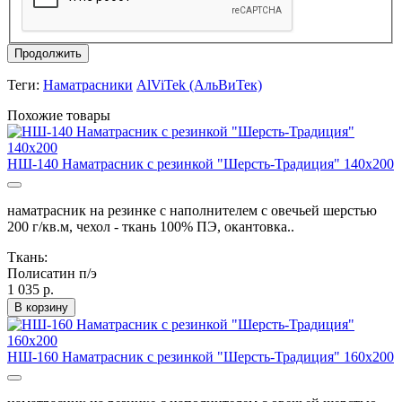
Продолжить
Теги:
Наматрасники
AlViTek (АльВиТек)
Похожие товары
НШ-140 Наматрасник с резинкой "Шерсть-Традиция" 140х200
наматрасник на резинке с наполнителем с овечьей шерстью
200 г/кв.м, чехол - ткань 100% ПЭ, окантовка..
Ткань:
Полисатин п/э
1 035 р.
В корзину
НШ-160 Наматрасник с резинкой "Шерсть-Традиция" 160х200