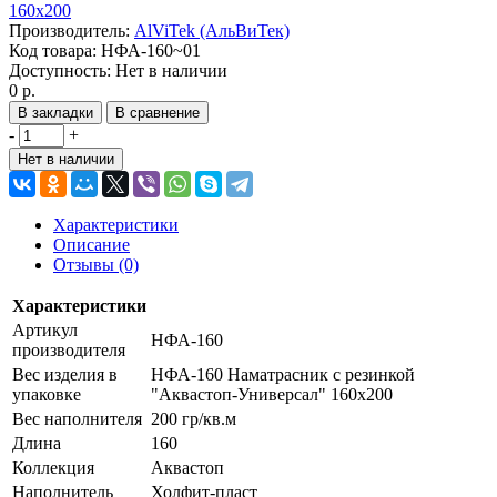
Производитель:
AlViTek (АльВиТек)
Код товара:
НФА-160~01
Доступность:
Нет в наличии
0 р.
В закладки
В сравнение
-
+
Нет в наличии
Характеристики
Описание
Отзывы (0)
Характеристики
Артикул
НФА-160
производителя
Вес изделия в
НФА-160 Наматрасник с резинкой
упаковке
"Аквастоп-Универсал" 160х200
Вес наполнителя
200 гр/кв.м
Длина
160
Коллекция
Аквастоп
Наполнитель
Холфит-пласт