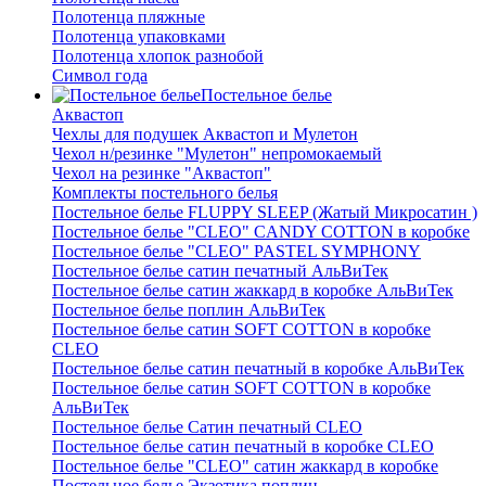
Полотенца пляжные
Полотенца упаковками
Полотенца хлопок разнобой
Символ года
Постельное белье
Аквастоп
Чехлы для подушек Аквастоп и Мулетон
Чехол н/резинке "Мулетон" непромокаемый
Чехол на резинке "Аквастоп"
Комплекты постельного белья
Постельное белье FLUPPY SLEEP (Жатый Микросатин )
Постельное белье "CLEO" CANDY COTTON в коробке
Постельное белье "CLEO" PASTEL SYMPHONY
Постельное белье сатин печатный АльВиТек
Постельное белье сатин жаккард в коробке АльВиТек
Постельное белье поплин АльВиТек
Постельное белье сатин SOFT COTTON в коробке
CLEO
Постельное белье сатин печатный в коробке АльВиТек
Постельное белье сатин SOFT COTTON в коробке
АльВиТек
Постельное белье Сатин печатный CLEO
Постельное белье сатин печатный в коробке CLEO
Постельное белье "CLEO" сатин жаккард в коробке
Постельное белье Экзотика поплин