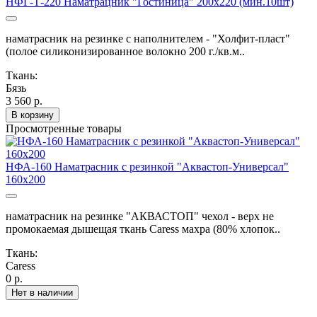
НФГ-Т-220 Наматрацник "Гостиница" 200х220 (мин.10шт)
наматрасник на резинке с наполнителем - "Холфит-пласт"
(полое силиконизированное волокно 200 г./кв.м..
Ткань:
Бязь
3 560 р.
В корзину
Просмотренные товары
НФА-160 Наматрасник с резинкой "Аквастоп-Универсал"
160х200
наматрасник на резинке "АКВАСТОП" чехол - верх не
промокаемая дышещая ткань Caress махра (80% хлопок..
Ткань:
Caress
0 р.
Нет в наличии