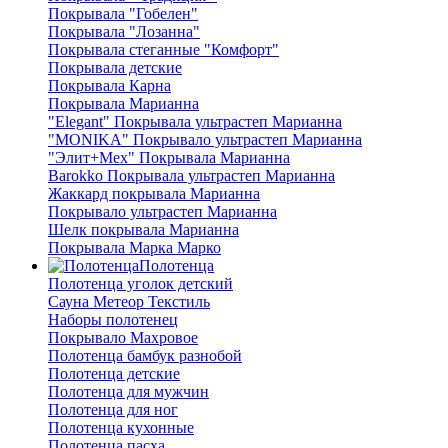
Покрывала "Гобелен"
Покрывала "Лозанна"
Покрывала стеганные "Комфорт"
Покрывала детские
Покрывала Карна
Покрывала Марианна
"Elegant" Покрывала ультрастеп Марианна
"MONIKA" Покрывало ультрастеп Марианна
"Элит+Мех" Покрывала Марианна
Barokko Покрывала ультрастеп Марианна
Жаккард покрывала Марианна
Покрывало ультрастеп Марианна
Шелк покрывала Марианна
Покрывала Марка Марко
Полотенца
Полотенца уголок детский
Сауна Метеор Текстиль
Наборы полотенец
Покрывало Махровое
Полотенца бамбук разнобой
Полотенца детские
Полотенца для мужчин
Полотенца для ног
Полотенца кухонные
Полотенца пасха