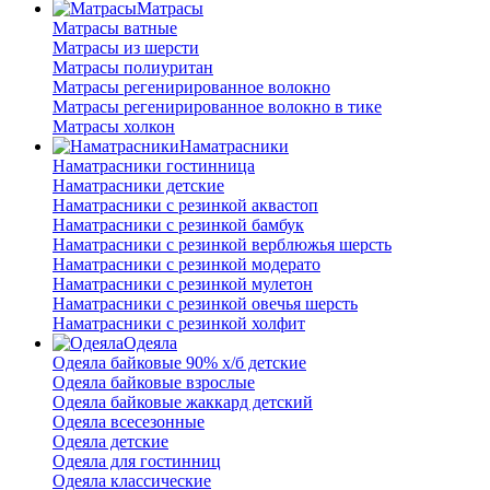
Матрасы
Матрасы ватные
Матрасы из шерсти
Матрасы полиуритан
Матрасы регенирированное волокно
Матрасы регенирированное волокно в тике
Матрасы холкон
Наматрасники
Наматрасники гостинница
Наматрасники детские
Наматрасники с резинкой аквастоп
Наматрасники с резинкой бамбук
Наматрасники с резинкой верблюжья шерсть
Наматрасники с резинкой модерато
Наматрасники с резинкой мулетон
Наматрасники с резинкой овечья шерсть
Наматрасники с резинкой холфит
Одеяла
Одеяла байковые 90% х/б детские
Одеяла байковые взрослые
Одеяла байковые жаккард детский
Одеяла всесезонные
Одеяла детские
Одеяла для гостинниц
Одеяла классические