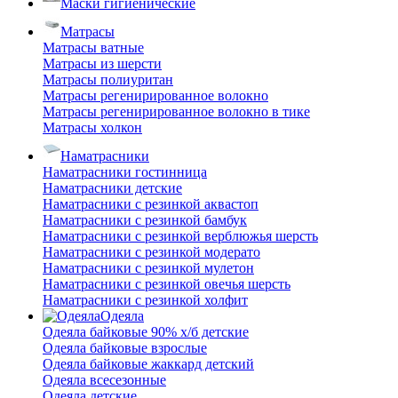
Маски гигиенические
Матрасы
Матрасы ватные
Матрасы из шерсти
Матрасы полиуритан
Матрасы регенирированное волокно
Матрасы регенирированное волокно в тике
Матрасы холкон
Наматрасники
Наматрасники гостинница
Наматрасники детские
Наматрасники с резинкой аквастоп
Наматрасники с резинкой бамбук
Наматрасники с резинкой верблюжья шерсть
Наматрасники с резинкой модерато
Наматрасники с резинкой мулетон
Наматрасники с резинкой овечья шерсть
Наматрасники с резинкой холфит
Одеяла
Одеяла байковые 90% х/б детские
Одеяла байковые взрослые
Одеяла байковые жаккард детский
Одеяла всесезонные
Одеяла детские