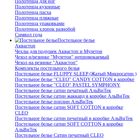
Полотенца для ног
Полотенца кухонные
Полотенца пасха
Полотенца пляжные
Полотенца упаковками
Полотенца хлопок разнобой
Символ года
Постельное белье
Аквастоп
Чехлы для подушек Аквастоп и Мулетон
Чехол н/резинке "Мулетон" непромокаемый
Чехол на резинке "Аквастоп"
Комплекты постельного белья
Постельное белье FLUPPY SLEEP (Жатый Микросатин )
Постельное белье "CLEO" CANDY COTTON в коробке
Постельное белье "CLEO" PASTEL SYMPHONY
Постельное белье сатин печатный АльВиТек
Постельное белье сатин жаккард в коробке АльВиТек
Постельное белье поплин АльВиТек
Постельное белье сатин SOFT COTTON в коробке
CLEO
Постельное белье сатин печатный в коробке АльВиТек
Постельное белье сатин SOFT COTTON в коробке
АльВиТек
Постельное белье Сатин печатный CLEO