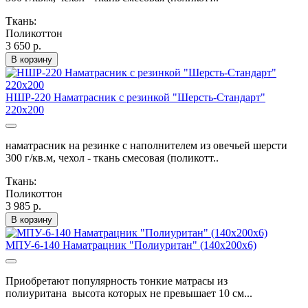
Ткань:
Поликоттон
3 650 р.
В корзину
НШР-220 Наматрасник с резинкой "Шерсть-Стандарт"
220х200
наматрасник на резинке с наполнителем из овечьей шерсти
300 г/кв.м, чехол - ткань смесовая (поликотт..
Ткань:
Поликоттон
3 985 р.
В корзину
МПУ-6-140 Наматрацник "Полиуритан" (140х200х6)
Приобретают популярность тонкие матрасы из
полиуритана высота которых не превышает 10 см...