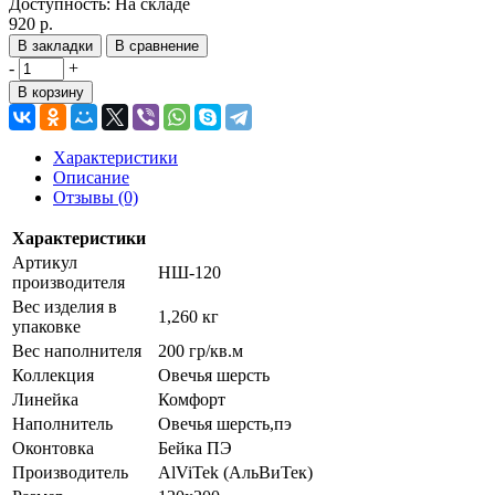
Доступность:
На складе
920 р.
В закладки
В сравнение
-
+
В корзину
Характеристики
Описание
Отзывы (0)
Характеристики
Артикул
НШ-120
производителя
Вес изделия в
1,260 кг
упаковке
Вес наполнителя
200 гр/кв.м
Коллекция
Овечья шерсть
Линейка
Комфорт
Наполнитель
Овечья шерсть,пэ
Оконтовка
Бейка ПЭ
Производитель
AlViTek (АльВиТек)