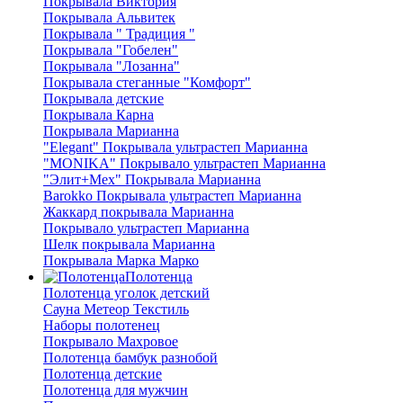
Покрывала Виктория
Покрывала Альвитек
Покрывала " Традиция "
Покрывала "Гобелен"
Покрывала "Лозанна"
Покрывала стеганные "Комфорт"
Покрывала детские
Покрывала Карна
Покрывала Марианна
"Elegant" Покрывала ультрастеп Марианна
"MONIKA" Покрывало ультрастеп Марианна
"Элит+Мех" Покрывала Марианна
Barokko Покрывала ультрастеп Марианна
Жаккард покрывала Марианна
Покрывало ультрастеп Марианна
Шелк покрывала Марианна
Покрывала Марка Марко
Полотенца
Полотенца уголок детский
Сауна Метеор Текстиль
Наборы полотенец
Покрывало Махровое
Полотенца бамбук разнобой
Полотенца детские
Полотенца для мужчин