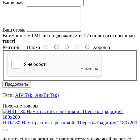
Ваше имя:
Ваш отзыв
Внимание:
HTML не поддерживается! Используйте обычный
текст!
Рейтинг
Плохо
Хорошо
Продолжить
Теги:
AlViTek (АльВиТек)
Похожие товары
НШ-180 Наматрасник с резинкой "Шерсть-Традиция" 180х200
наматрасник на резинке с наполнителем с овечьей шерстью