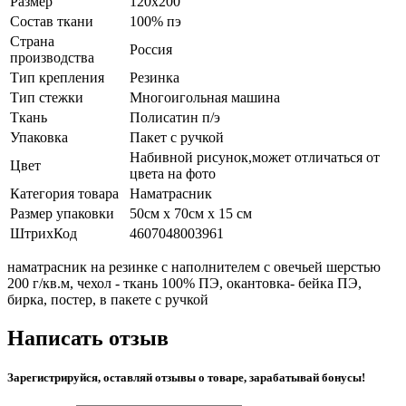
Размер
120х200
Состав ткани
100% пэ
Страна
Россия
производства
Тип крепления
Резинка
Тип стежки
Многоигольная машина
Ткань
Полисатин п/э
Упаковка
Пакет с ручкой
Набивной рисунок,может отличаться от
Цвет
цвета на фото
Категория товара
Наматрасник
Размер упаковки
50см х 70см х 15 см
ШтрихКод
4607048003961
наматрасник на резинке с наполнителем с овечьей шерстью
200 г/кв.м, чехол - ткань 100% ПЭ, окантовка- бейка ПЭ,
бирка, постер, в пакете с ручкой
Написать отзыв
Зарегистрируйся, оставляй отзывы о товаре, зарабатывай бонусы!