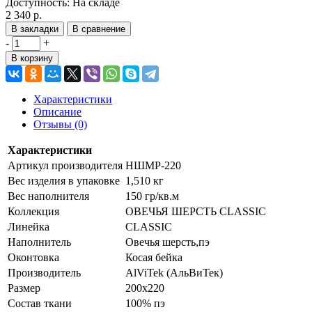
Доступность:
На складе
2 340 р.
В закладки
В сравнение
-
+
В корзину
Характеристики
Описание
Отзывы (0)
Характеристики
Артикул производителя
НШМР-220
Вес изделия в упаковке
1,510 кг
Вес наполнителя
150 гр/кв.м
Коллекция
ОВЕЧЬЯ ШЕРСТЬ CLASSIC
Линейка
CLASSIC
Наполнитель
Овечья шерсть,пэ
Оконтовка
Косая бейка
Производитель
AlViTek (АльВиТек)
Размер
200х220
Состав ткани
100% пэ