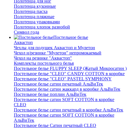
Полотенца для ног
Полотенца кухонные
Полотенца пасха
Полотенца пляжные
Полотенца упаковками
Полотенца хлопок разнобой
Символ года
Постельное белье
Аквастоп
Чехлы для подушек Аквастоп и Мулетон
Чехол н/резинке "Мулетон" непромокаемый
Чехол на резинке "Аквастоп"
Комплекты постельного белья
Постельное белье FLUPPY SLEEP (Жатый Микросатин )
Постельное белье "CLEO" CANDY COTTON в коробке
Постельное белье "CLEO" PASTEL SYMPHONY
Постельное белье сатин печатный АльВиТек
Постельное белье сатин жаккард в коробке АльВиТек
Постельное белье поплин АльВиТек
Постельное белье сатин SOFT COTTON в коробке
CLEO
Постельное белье сатин печатный в коробке АльВиТек
Постельное белье сатин SOFT COTTON в коробке
АльВиТек
Постельное белье Сатин печатный CLEO