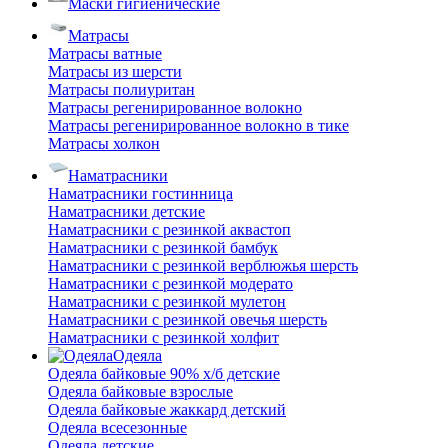
Маски гигиенические
Матрасы
Матрасы ватные
Матрасы из шерсти
Матрасы полиуритан
Матрасы регенирированное волокно
Матрасы регенирированное волокно в тике
Матрасы холкон
Наматрасники
Наматрасники гостинница
Наматрасники детские
Наматрасники с резинкой аквастоп
Наматрасники с резинкой бамбук
Наматрасники с резинкой верблюжья шерсть
Наматрасники с резинкой модерато
Наматрасники с резинкой мулетон
Наматрасники с резинкой овечья шерсть
Наматрасники с резинкой холфит
Одеяла
Одеяла байковые 90% х/б детские
Одеяла байковые взрослые
Одеяла байковые жаккард детский
Одеяла всесезонные
Одеяла детские