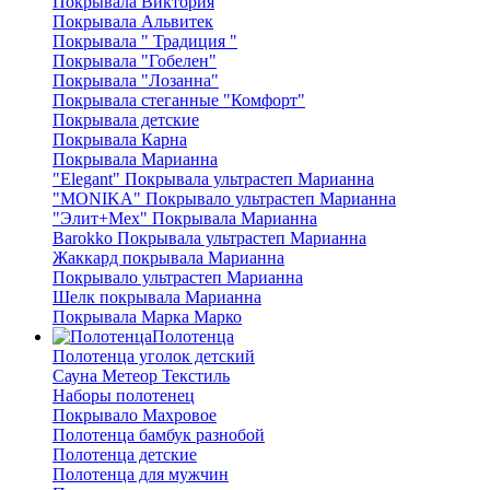
Покрывала Виктория
Покрывала Альвитек
Покрывала " Традиция "
Покрывала "Гобелен"
Покрывала "Лозанна"
Покрывала стеганные "Комфорт"
Покрывала детские
Покрывала Карна
Покрывала Марианна
"Elegant" Покрывала ультрастеп Марианна
"MONIKA" Покрывало ультрастеп Марианна
"Элит+Мех" Покрывала Марианна
Barokko Покрывала ультрастеп Марианна
Жаккард покрывала Марианна
Покрывало ультрастеп Марианна
Шелк покрывала Марианна
Покрывала Марка Марко
Полотенца
Полотенца уголок детский
Сауна Метеор Текстиль
Наборы полотенец
Покрывало Махровое
Полотенца бамбук разнобой
Полотенца детские
Полотенца для мужчин