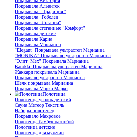
Покрывала Виктория
Покрывала Альвитек
Покрывала " Традиция "
Покрывала "Гобелен"
Покрывала "Лозанна"
Покрывала стеганные "Комфорт"
Покрывала детские
Покрывала Карна
Покрывала Марианна
"Elegant" Покрывала ультрастеп Марианна
"MONIKA" Покрывало ультрастеп Марианна
"Элит+Мех" Покрывала Марианна
Barokko Покрывала ультрастеп Марианна
Жаккард покрывала Марианна
Покрывало ультрастеп Марианна
Шелк покрывала Марианна
Покрывала Марка Марко
Полотенца
Полотенца уголок детский
Сауна Метеор Текстиль
Наборы полотенец
Покрывало Махровое
Полотенца бамбук разнобой
Полотенца детские
Полотенца для мужчин