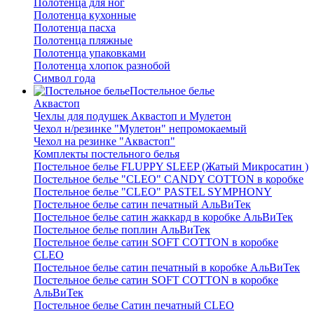
Полотенца для ног
Полотенца кухонные
Полотенца пасха
Полотенца пляжные
Полотенца упаковками
Полотенца хлопок разнобой
Символ года
Постельное белье
Аквастоп
Чехлы для подушек Аквастоп и Мулетон
Чехол н/резинке "Мулетон" непромокаемый
Чехол на резинке "Аквастоп"
Комплекты постельного белья
Постельное белье FLUPPY SLEEP (Жатый Микросатин )
Постельное белье "CLEO" CANDY COTTON в коробке
Постельное белье "CLEO" PASTEL SYMPHONY
Постельное белье сатин печатный АльВиТек
Постельное белье сатин жаккард в коробке АльВиТек
Постельное белье поплин АльВиТек
Постельное белье сатин SOFT COTTON в коробке
CLEO
Постельное белье сатин печатный в коробке АльВиТек
Постельное белье сатин SOFT COTTON в коробке
АльВиТек
Постельное белье Сатин печатный CLEO