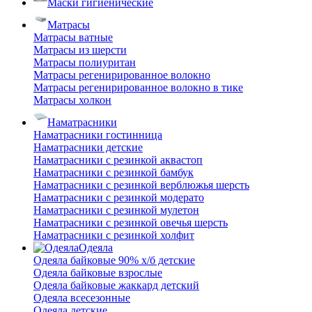
Маски гигиенические
Матрасы
Матрасы ватные
Матрасы из шерсти
Матрасы полиуритан
Матрасы регенирированное волокно
Матрасы регенирированное волокно в тике
Матрасы холкон
Наматрасники
Наматрасники гостинница
Наматрасники детские
Наматрасники с резинкой аквастоп
Наматрасники с резинкой бамбук
Наматрасники с резинкой верблюжья шерсть
Наматрасники с резинкой модерато
Наматрасники с резинкой мулетон
Наматрасники с резинкой овечья шерсть
Наматрасники с резинкой холфит
Одеяла
Одеяла байковые 90% х/б детские
Одеяла байковые взрослые
Одеяла байковые жаккард детский
Одеяла всесезонные
Одеяла детские