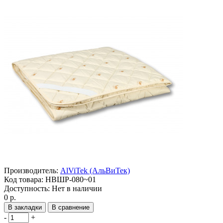
Производитель:
AlViTek (АльВиТек)
Код товара:
НВШР-080~01
Доступность:
Нет в наличии
0 р.
В закладки
В сравнение
-
+