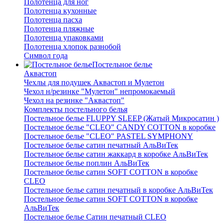
Полотенца для ног
Полотенца кухонные
Полотенца пасха
Полотенца пляжные
Полотенца упаковками
Полотенца хлопок разнобой
Символ года
Постельное белье
Аквастоп
Чехлы для подушек Аквастоп и Мулетон
Чехол н/резинке "Мулетон" непромокаемый
Чехол на резинке "Аквастоп"
Комплекты постельного белья
Постельное белье FLUPPY SLEEP (Жатый Микросатин )
Постельное белье "CLEO" CANDY COTTON в коробке
Постельное белье "CLEO" PASTEL SYMPHONY
Постельное белье сатин печатный АльВиТек
Постельное белье сатин жаккард в коробке АльВиТек
Постельное белье поплин АльВиТек
Постельное белье сатин SOFT COTTON в коробке
CLEO
Постельное белье сатин печатный в коробке АльВиТек
Постельное белье сатин SOFT COTTON в коробке
АльВиТек
Постельное белье Сатин печатный CLEO