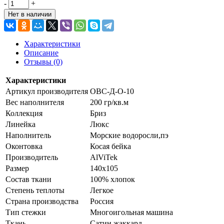
-
+
Нет в наличии
Характеристики
Описание
Отзывы (0)
Характеристики
Артикул производителя
ОВС-Д-О-10
Вес наполнителя
200 гр/кв.м
Коллекция
Бриз
Линейка
Люкс
Наполнитель
Морские водоросли,пэ
Оконтовка
Косая бейка
Производитель
AlViTek
Размер
140х105
Состав ткани
100% хлопок
Степень теплоты
Легкое
Страна производства
Россия
Тип стежки
Многоигольная машина
Ткань
Сатин жаккард