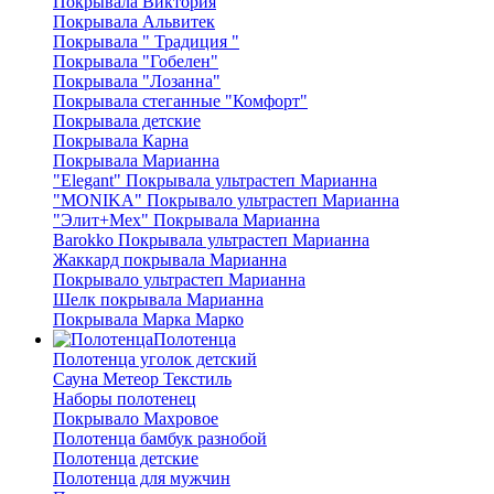
Покрывала Виктория
Покрывала Альвитек
Покрывала " Традиция "
Покрывала "Гобелен"
Покрывала "Лозанна"
Покрывала стеганные "Комфорт"
Покрывала детские
Покрывала Карна
Покрывала Марианна
"Elegant" Покрывала ультрастеп Марианна
"MONIKA" Покрывало ультрастеп Марианна
"Элит+Мех" Покрывала Марианна
Barokko Покрывала ультрастеп Марианна
Жаккард покрывала Марианна
Покрывало ультрастеп Марианна
Шелк покрывала Марианна
Покрывала Марка Марко
Полотенца
Полотенца уголок детский
Сауна Метеор Текстиль
Наборы полотенец
Покрывало Махровое
Полотенца бамбук разнобой
Полотенца детские
Полотенца для мужчин