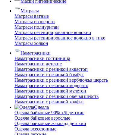
Маски гигиенические
Матрасы
Матрасы ватные
Матрасы из шерсти
Матрасы полиуритан
Матрасы регенирированное волокно
Матрасы регенирированное волокно в тике
Матрасы холкон
Наматрасники
Наматрасники гостинница
Наматрасники детские
Наматрасники с резинкой аквастоп
Наматрасники с резинкой бамбук
Наматрасники с резинкой верблюжья шерсть
Наматрасники с резинкой модерато
Наматрасники с резинкой мулетон
Наматрасники с резинкой овечья шерсть
Наматрасники с резинкой холфит
Одеяла
Одеяла байковые 90% х/б детские
Одеяла байковые взрослые
Одеяла байковые жаккард детский
Одеяла всесезонные
Одеяла детские