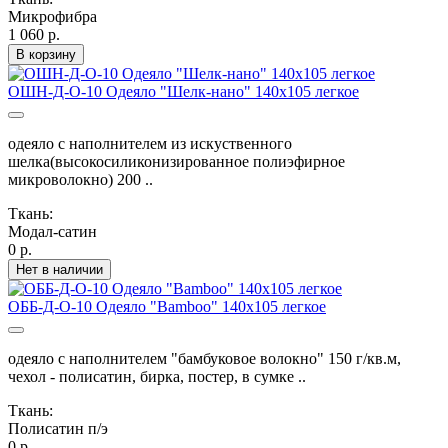
Микрофибра
1 060 р.
В корзину
ОШН-Д-О-10 Одеяло "Шелк-нано" 140х105 легкое
одеяло с наполнителем из искуственного
шелка(высокосиликонизированное полиэфирное
микроволокно) 200 ..
Ткань:
Модал-сатин
0 р.
Нет в наличии
ОББ-Д-О-10 Одеяло "Bamboo" 140х105 легкое
одеяло с наполнителем "бамбуковое волокно" 150 г/кв.м,
чехол - полисатин, бирка, постер, в сумке ..
Ткань:
Полисатин п/э
0 р.