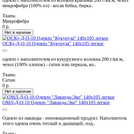
одеяло с наполнителем из волокна крапивы 200 г/кв.м, чехол
микрофибра (100% пэ) - косая бейка, бирка..
Ткань:
Микрофибра
0 р.
Нет в наличии
ОСКу-Д-О-10 Одеяло "Кукуруза" 140х105 легкое
одеяло с наполнителем из кукурузного волокна 200 г/кв.м,
чехол (100% хлопок) - сатин или перкаль, ко..
Ткань:
Сатин
0 р.
Нет в наличии
ОМЛ-Д-О-10 Одеяло "Лаванда-Эко" 140х105 легкое
Одеяло из лаванды - инновационный продукт. Наполнитель
этого одеяла очень теплый и дышащий, под..
Ткань: