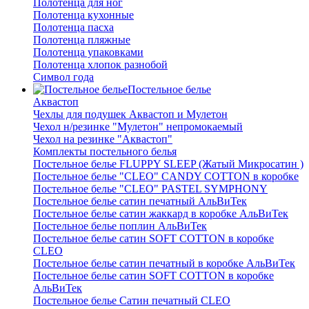
Полотенца для ног
Полотенца кухонные
Полотенца пасха
Полотенца пляжные
Полотенца упаковками
Полотенца хлопок разнобой
Символ года
Постельное белье
Аквастоп
Чехлы для подушек Аквастоп и Мулетон
Чехол н/резинке "Мулетон" непромокаемый
Чехол на резинке "Аквастоп"
Комплекты постельного белья
Постельное белье FLUPPY SLEEP (Жатый Микросатин )
Постельное белье "CLEO" CANDY COTTON в коробке
Постельное белье "CLEO" PASTEL SYMPHONY
Постельное белье сатин печатный АльВиТек
Постельное белье сатин жаккард в коробке АльВиТек
Постельное белье поплин АльВиТек
Постельное белье сатин SOFT COTTON в коробке
CLEO
Постельное белье сатин печатный в коробке АльВиТек
Постельное белье сатин SOFT COTTON в коробке
АльВиТек
Постельное белье Сатин печатный CLEO