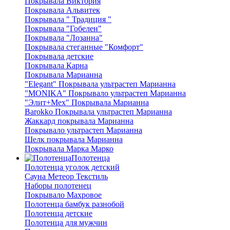
Покрывала Виктория
Покрывала Альвитек
Покрывала " Традиция "
Покрывала "Гобелен"
Покрывала "Лозанна"
Покрывала стеганные "Комфорт"
Покрывала детские
Покрывала Карна
Покрывала Марианна
"Elegant" Покрывала ультрастеп Марианна
"MONIKA" Покрывало ультрастеп Марианна
"Элит+Мех" Покрывала Марианна
Barokko Покрывала ультрастеп Марианна
Жаккард покрывала Марианна
Покрывало ультрастеп Марианна
Шелк покрывала Марианна
Покрывала Марка Марко
Полотенца
Полотенца уголок детский
Сауна Метеор Текстиль
Наборы полотенец
Покрывало Махровое
Полотенца бамбук разнобой
Полотенца детские
Полотенца для мужчин