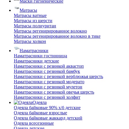
Маски гигиенические
Матрасы
Матрасы ватные
Матрасы из шерсти
Матрасы полиуритан
Матрасы регенирированное волокно
Матрасы регенирированное волокно в тике
Матрасы холкон
Наматрасники
Наматрасники гостинница
Наматрасники детские
Наматрасники с резинкой аквастоп
Наматрасники с резинкой бамбук
Наматрасники с резинкой верблюжья шерсть
Наматрасники с резинкой модерато
Наматрасники с резинкой мулетон
Наматрасники с резинкой овечья шерсть
Наматрасники с резинкой холфит
Одеяла
Одеяла байковые 90% х/б детские
Одеяла байковые взрослые
Одеяла байковые жаккард детский
Одеяла всесезонные
Одеяла детские