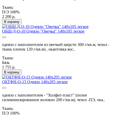
Ткань:
П/Э 100%
2 200 р.
В корзину
ОБШ-Д-О-10 Одеяло "Овечка" 140х105 легкое
одеяло с наполнителем из овечьей шерсти 300 г/кв.м, чехол -
ткань хлопок 120 г/кв.м) , окантовка кос..
Ткань:
Бязь
1 755 р.
В корзину
ОБТФН-О-15 Одеяло 140х205 легкое
одеяло с наполнителем - "Холфит-пласт" (полое
силиконизированное волокно 200 г/кв.м), чехол -ПЭ, ока..
Ткань:
П/Э 100%