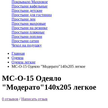
Покрывало Махровое
Простыни вафельные
Простыни детские
Простыни для гостиниц
Простыни лен
Простыни махровые
Простыни на резинке
Простыни пляжные
Простыни поплин
Простыни сатин
Чехол на подушку
Главная
Одеяла
Одеяла легкие
МС-О-15 Одеяло "Модерато"140х205 легкое
МС-О-15 Одеяло
"Модерато"140х205 легкое
0 отзывов
/
Написать отзыв