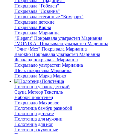
Покрывала " Традиция "
Покрывала "Гобелен"
Покрывала "Лозанна"
Покрывала стеганные "Комфорт"
Покрывала детские
Покрывала Карна
Покрывала Марианна
"Elegant" Покрывала ультрастеп Марианна
"MONIKA" Покрывало ультрастеп Марианна
"Элит+Мех" Покрывала Марианна
Barokko Покрывала ультрастеп Марианна
Жаккард покрывала Марианна
Покрывало ультрастеп Марианна
Шелк покрывала Марианна
Покрывала Марка Марко
Полотенца
Полотенца уголок детский
Сауна Метеор Текстиль
Наборы полотенец
Покрывало Махровое
Полотенца бамбук разнобой
Полотенца детские
Полотенца для мужчин
Полотенца для ног
Полотенца кухонные