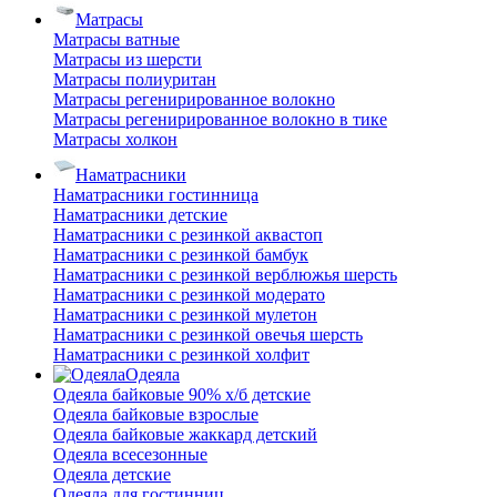
Матрасы
Матрасы ватные
Матрасы из шерсти
Матрасы полиуритан
Матрасы регенирированное волокно
Матрасы регенирированное волокно в тике
Матрасы холкон
Наматрасники
Наматрасники гостинница
Наматрасники детские
Наматрасники с резинкой аквастоп
Наматрасники с резинкой бамбук
Наматрасники с резинкой верблюжья шерсть
Наматрасники с резинкой модерато
Наматрасники с резинкой мулетон
Наматрасники с резинкой овечья шерсть
Наматрасники с резинкой холфит
Одеяла
Одеяла байковые 90% х/б детские
Одеяла байковые взрослые
Одеяла байковые жаккард детский
Одеяла всесезонные
Одеяла детские
Одеяла для гостинниц