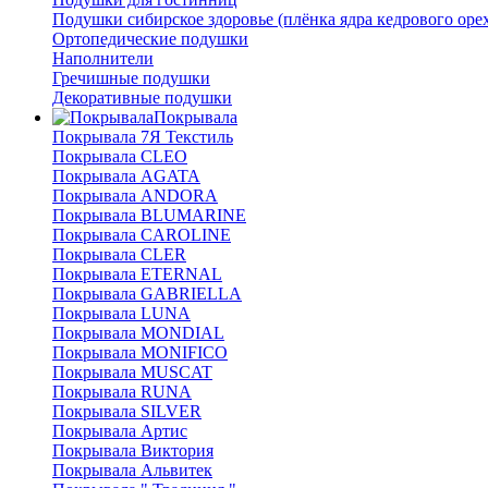
Подушки сибирское здоровье (плёнка ядра кедрового оре
Ортопедические подушки
Наполнители
Гречишные подушки
Декоративные подушки
Покрывала
Покрывала 7Я Текстиль
Покрывала CLEO
Покрывала AGATA
Покрывала ANDORA
Покрывала BLUMARINE
Покрывала CAROLINE
Покрывала CLER
Покрывала ETERNAL
Покрывала GABRIELLA
Покрывала LUNA
Покрывала MONDIAL
Покрывала MONIFICO
Покрывала MUSCAT
Покрывала RUNA
Покрывала SILVER
Покрывала Артис
Покрывала Виктория
Покрывала Альвитек