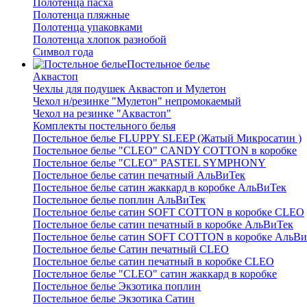
Полотенца пасха
Полотенца пляжные
Полотенца упаковками
Полотенца хлопок разнобой
Символ года
Постельное белье
Аквастоп
Чехлы для подушек Аквастоп и Мулетон
Чехол н/резинке "Мулетон" непромокаемый
Чехол на резинке "Аквастоп"
Комплекты постельного белья
Постельное белье FLUPPY SLEEP (Жатый Микросатин )
Постельное белье "CLEO" CANDY COTTON в коробке
Постельное белье "CLEO" PASTEL SYMPHONY
Постельное белье сатин печатный АльВиТек
Постельное белье сатин жаккард в коробке АльВиТек
Постельное белье поплин АльВиТек
Постельное белье сатин SOFT COTTON в коробке CLEO
Постельное белье сатин печатный в коробке АльВиТек
Постельное белье сатин SOFT COTTON в коробке АльВи
Постельное белье Сатин печатный CLEO
Постельное белье сатин печатный в коробке CLEO
Постельное белье "CLEO" сатин жаккард в коробке
Постельное белье Экзотика поплин
Постельное белье Экзотика Сатин