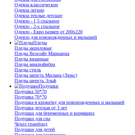
Одеяла классические
Одеяла легкие
Одеяла теплые детские
Одеяло - 1,5 спальное
Одеяло - 2-х спальное
Одеяло - Евро размер от 200х220
Одеяло для новорожденных и малышей
Пледы
Пледы акриловые
Пледы Велсофт Марианна
Пледы вязанные
Пледы микрофибра
Пледы стиль
Пледы шерсть Милана (Люкс)
Пледы шерсть Эльф
Подушки
Подушка 50*70
Подушка 70*70
Подушка в кроватку для новорожденных и малышей
Подушка детская от 3 лет
Подушки для беременных и кормящих
Подушки для сна
Чехол спанбонд
Подушки для детей
Подушки для гостинниц