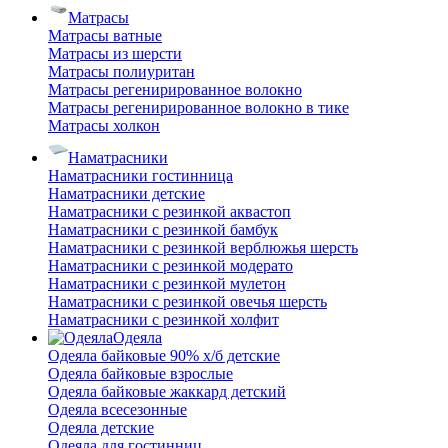
Матрасы
Матрасы ватные
Матрасы из шерсти
Матрасы полиуритан
Матрасы регенирированное волокно
Матрасы регенирированное волокно в тике
Матрасы холкон
Наматрасники
Наматрасники гостинница
Наматрасники детские
Наматрасники с резинкой аквастоп
Наматрасники с резинкой бамбук
Наматрасники с резинкой верблюжья шерсть
Наматрасники с резинкой модерато
Наматрасники с резинкой мулетон
Наматрасники с резинкой овечья шерсть
Наматрасники с резинкой холфит
Одеяла
Одеяла байковые 90% х/б детские
Одеяла байковые взрослые
Одеяла байковые жаккард детский
Одеяла всесезонные
Одеяла детские
Одеяла для гостинниц