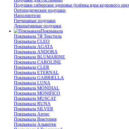
Подушки сибирское здоровье (плёнка ядра кедрового оре
Ортопедические подушки
Наполнители
Гречишные подушки
Декоративные подушки
Покрывала
Покрывала 7Я Текстиль
Покрывала CLEO
Покрывала AGATA
Покрывала ANDORA
Покрывала BLUMARINE
Покрывала CAROLINE
Покрывала CLER
Покрывала ETERNAL
Покрывала GABRIELLA
Покрывала LUNA
Покрывала MONDIAL
Покрывала MONIFICO
Покрывала MUSCAT
Покрывала RUNA
Покрывала SILVER
Покрывала Артис
Покрывала Виктория
Покрывала Альвитек