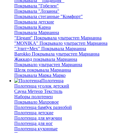
Покрывала " Традиция "
Покрывала "Гобелен"
Покрывала "Лозанна"
Покрывала стеганные "Комфорт"
Покрывала детские
Покрывала Карна
Покрывала Марианна
"Elegant" Покрывала ультрастеп Марианна
"MONIKA" Покрывало ультрастеп Марианна
"Элит+Мех" Покрывала Марианна
Barokko Покрывала ультрастеп Марианна
Жаккард покрывала Марианна
Покрывало ультрастеп Марианна
Шелк покрывала Марианна
Покрывала Марка Марко
Полотенца
Полотенца уголок детский
Сауна Метеор Текстиль
Наборы полотенец
Покрывало Махровое
Полотенца бамбук разнобой
Полотенца детские
Полотенца для мужчин
Полотенца для ног
Полотенца кухонные