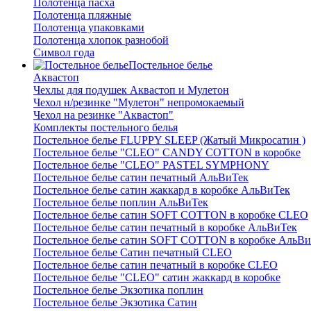
Полотенца пасха
Полотенца пляжные
Полотенца упаковками
Полотенца хлопок разнобой
Символ года
Постельное белье
Аквастоп
Чехлы для подушек Аквастоп и Мулетон
Чехол н/резинке "Мулетон" непромокаемый
Чехол на резинке "Аквастоп"
Комплекты постельного белья
Постельное белье FLUPPY SLEEP (Жатый Микросатин )
Постельное белье "CLEO" CANDY COTTON в коробке
Постельное белье "CLEO" PASTEL SYMPHONY
Постельное белье сатин печатный АльВиТек
Постельное белье сатин жаккард в коробке АльВиТек
Постельное белье поплин АльВиТек
Постельное белье сатин SOFT COTTON в коробке CLEO
Постельное белье сатин печатный в коробке АльВиТек
Постельное белье сатин SOFT COTTON в коробке АльВи
Постельное белье Сатин печатный CLEO
Постельное белье сатин печатный в коробке CLEO
Постельное белье "CLEO" сатин жаккард в коробке
Постельное белье Экзотика поплин
Постельное белье Экзотика Сатин