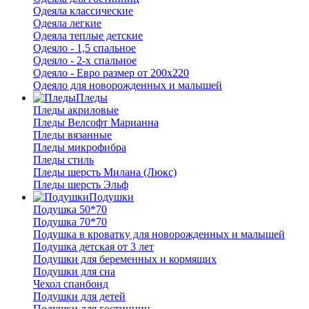
Одеяла классические
Одеяла легкие
Одеяла теплые детские
Одеяло - 1,5 спальное
Одеяло - 2-х спальное
Одеяло - Евро размер от 200х220
Одеяло для новорожденных и малышей
Пледы
Пледы акриловые
Пледы Велсофт Марианна
Пледы вязанные
Пледы микрофибра
Пледы стиль
Пледы шерсть Милана (Люкс)
Пледы шерсть Эльф
Подушки
Подушка 50*70
Подушка 70*70
Подушка в кроватку для новорожденных и малышей
Подушка детская от 3 лет
Подушки для беременных и кормящих
Подушки для сна
Чехол спанбонд
Подушки для детей
Подушки для гостинниц