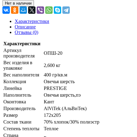
Нет в наличии
Характеристики
Описание
Отзывы (0)
Характеристики
Артикул
ОПШ-20
производителя
Вес изделия в
2,600 кг
упаковке
Вес наполнителя
400 гр/кв.м
Коллекция
Овечья шерсть
Линейка
PRESTIGE
Наполнитель
Овечья шерсть,пэ
Оконтовка
Кант
Производитель
AlViTek (АльВиТек)
Размер
172х205
Состав ткани
70% хлопок/30% полиэстр
Степень теплоты
Теплое
Страна