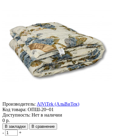
Производитель:
AlViTek (АльВиТек)
Код товара:
ОПШ-20~01
Доступность:
Нет в наличии
0 р.
В закладки
В сравнение
-
+