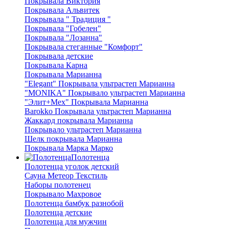
Покрывала Виктория
Покрывала Альвитек
Покрывала " Традиция "
Покрывала "Гобелен"
Покрывала "Лозанна"
Покрывала стеганные "Комфорт"
Покрывала детские
Покрывала Карна
Покрывала Марианна
"Elegant" Покрывала ультрастеп Марианна
"MONIKA" Покрывало ультрастеп Марианна
"Элит+Мех" Покрывала Марианна
Barokko Покрывала ультрастеп Марианна
Жаккард покрывала Марианна
Покрывало ультрастеп Марианна
Шелк покрывала Марианна
Покрывала Марка Марко
Полотенца
Полотенца уголок детский
Сауна Метеор Текстиль
Наборы полотенец
Покрывало Махровое
Полотенца бамбук разнобой
Полотенца детские
Полотенца для мужчин