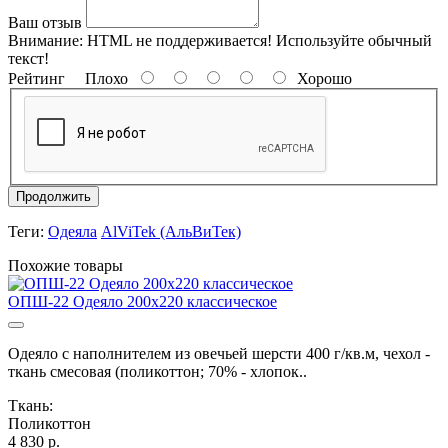
Ваш отзыв
Внимание:
HTML не поддерживается! Используйте обычный
текст!
Рейтинг
Плохо
Хорошо
Продолжить
Теги:
Одеяла
AlViTek (АльВиТек)
Похожие товары
ОПШ-22 Одеяло 200х220 классическое
Одеяло с наполнителем из овечьей шерсти 400 г/кв.м, чехол -
ткань смесовая (поликоттон; 70% - хлопок..
Ткань:
Поликоттон
4 830 р.