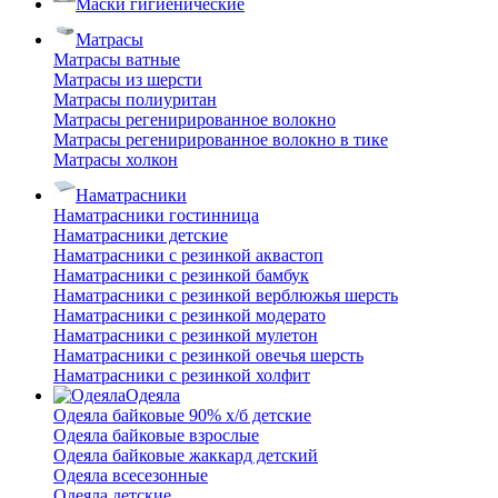
Маски гигиенические
Матрасы
Матрасы ватные
Матрасы из шерсти
Матрасы полиуритан
Матрасы регенирированное волокно
Матрасы регенирированное волокно в тике
Матрасы холкон
Наматрасники
Наматрасники гостинница
Наматрасники детские
Наматрасники с резинкой аквастоп
Наматрасники с резинкой бамбук
Наматрасники с резинкой верблюжья шерсть
Наматрасники с резинкой модерато
Наматрасники с резинкой мулетон
Наматрасники с резинкой овечья шерсть
Наматрасники с резинкой холфит
Одеяла
Одеяла байковые 90% х/б детские
Одеяла байковые взрослые
Одеяла байковые жаккард детский
Одеяла всесезонные
Одеяла детские