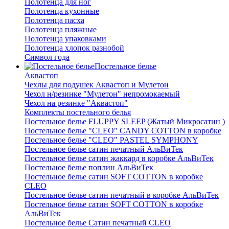
Полотенца для ног
Полотенца кухонные
Полотенца пасха
Полотенца пляжные
Полотенца упаковками
Полотенца хлопок разнобой
Символ года
Постельное белье
Аквастоп
Чехлы для подушек Аквастоп и Мулетон
Чехол н/резинке "Мулетон" непромокаемый
Чехол на резинке "Аквастоп"
Комплекты постельного белья
Постельное белье FLUPPY SLEEP (Жатый Микросатин )
Постельное белье "CLEO" CANDY COTTON в коробке
Постельное белье "CLEO" PASTEL SYMPHONY
Постельное белье сатин печатный АльВиТек
Постельное белье сатин жаккард в коробке АльВиТек
Постельное белье поплин АльВиТек
Постельное белье сатин SOFT COTTON в коробке
CLEO
Постельное белье сатин печатный в коробке АльВиТек
Постельное белье сатин SOFT COTTON в коробке
АльВиТек
Постельное белье Сатин печатный CLEO