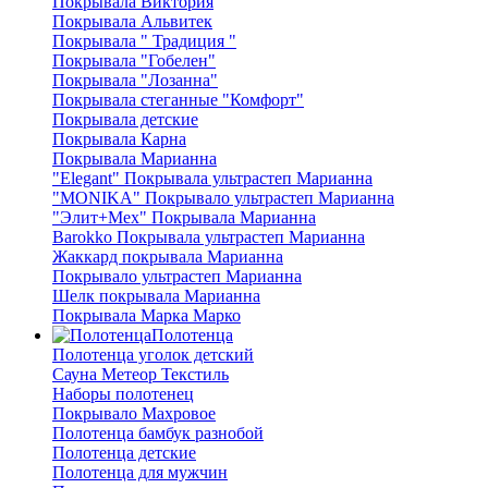
Покрывала Виктория
Покрывала Альвитек
Покрывала " Традиция "
Покрывала "Гобелен"
Покрывала "Лозанна"
Покрывала стеганные "Комфорт"
Покрывала детские
Покрывала Карна
Покрывала Марианна
"Elegant" Покрывала ультрастеп Марианна
"MONIKA" Покрывало ультрастеп Марианна
"Элит+Мех" Покрывала Марианна
Barokko Покрывала ультрастеп Марианна
Жаккард покрывала Марианна
Покрывало ультрастеп Марианна
Шелк покрывала Марианна
Покрывала Марка Марко
Полотенца
Полотенца уголок детский
Сауна Метеор Текстиль
Наборы полотенец
Покрывало Махровое
Полотенца бамбук разнобой
Полотенца детские
Полотенца для мужчин