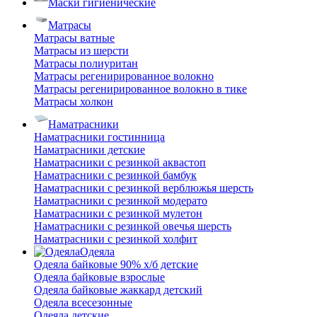
Маски гигиенические
Матрасы
Матрасы ватные
Матрасы из шерсти
Матрасы полиуритан
Матрасы регенирированное волокно
Матрасы регенирированное волокно в тике
Матрасы холкон
Наматрасники
Наматрасники гостинница
Наматрасники детские
Наматрасники с резинкой аквастоп
Наматрасники с резинкой бамбук
Наматрасники с резинкой верблюжья шерсть
Наматрасники с резинкой модерато
Наматрасники с резинкой мулетон
Наматрасники с резинкой овечья шерсть
Наматрасники с резинкой холфит
Одеяла
Одеяла байковые 90% х/б детские
Одеяла байковые взрослые
Одеяла байковые жаккард детский
Одеяла всесезонные
Одеяла детские