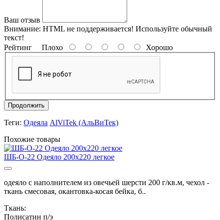
Ваш отзыв
Внимание:
HTML не поддерживается! Используйте обычный
текст!
Рейтинг
Плохо
Хорошо
Продолжить
Теги:
Одеяла
AlViTek (АльВиТек)
Похожие товары
ШБ-О-22 Одеяло 200х220 легкое
одеяло с наполнителем из овечьей шерсти 200 г/кв.м, чехол -
ткань смесовая, окантовка-косая бейка, б..
Ткань:
Полисатин п/э