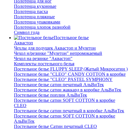
Полотенца для ног
Полотенца кухонные
Полотенца пасха
Полотенца пляжные
Полотенца упаковками
Полотенца хлопок разнобой
Символ года
Постельное белье
Аквастоп
Чехлы для подушек Аквастоп и Мулетон
Чехол н/резинке "Мулетон" непромокаемый
Чехол на резинке "Аквастоп"
Комплекты постельного белья
Постельное белье FLUPPY SLEEP (Жатый Микросатин )
Постельное белье "CLEO" CANDY COTTON в коробке
Постельное белье "CLEO" PASTEL SYMPHONY
Постельное белье сатин печатный АльВиТек
Постельное белье сатин жаккард в коробке АльВиТек
Постельное белье поплин АльВиТек
Постельное белье сатин SOFT COTTON в коробке
CLEO
Постельное белье сатин печатный в коробке АльВиТек
Постельное белье сатин SOFT COTTON в коробке
АльВиТек
Постельное белье Сатин печатный CLEO