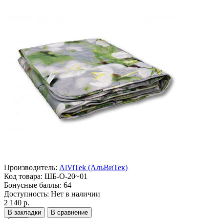
Производитель:
AlViTek (АльВиТек)
Код товара:
ШБ-О-20~01
Бонусные баллы:
64
Доступность:
Нет в наличии
2 140 р.
В закладки
В сравнение