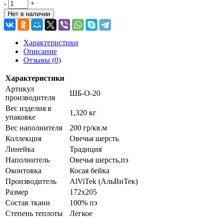
-
+
Нет в наличии
Характеристики
Описание
Отзывы (0)
Характеристики
Артикул
ШБ-О-20
производителя
Вес изделия в
1,320 кг
упаковке
Вес наполнителя
200 гр/кв.м
Коллекция
Овечья шерсть
Линейка
Традиция
Наполнитель
Овечья шерсть,пэ
Оконтовка
Косая бейка
Производитель
AlViTek (АльВиТек)
Размер
172х205
Состав ткани
100% пэ
Степень теплоты
Легкое