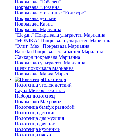
Покрывала "Гобелен"
Покрывала "Лозанна"
Покрывала стеганные "Комфорт"
Покрывала детские
Покрывала Карна
Покрывала Марианна
"Elegant" Покрывала ультрастеп Марианна
"MONIKA" Покрывало ультрастеп Марианна
"Элит+Мех" Покрывала Марианна
Barokko Покрывала ультрастеп Марианна
Жаккард покрывала Марианна
Покрывало ультрастеп Марианна
Шелк покрывала Марианна
Покрывала Марка Марко
Полотенца
Полотенца уголок детский
Сауна Метеор Текстиль
Наборы полотенец
Покрывало Махровое
Полотенца бамбук разнобой
Полотенца детские
Полотенца для мужчин
Полотенца для ног
Полотенца кухонные
Полотенца пасха