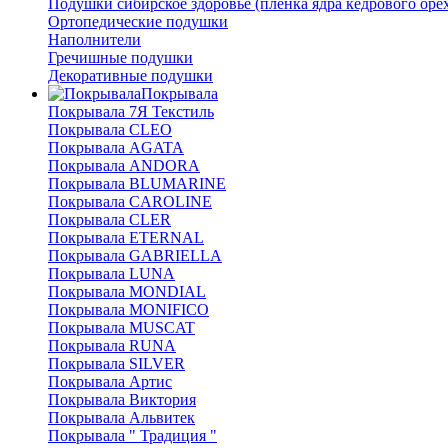
Подушки сибирское здоровье (плёнка ядра кедрового оре
Ортопедические подушки
Наполнители
Гречишные подушки
Декоративные подушки
Покрывала
Покрывала 7Я Текстиль
Покрывала CLEO
Покрывала AGATA
Покрывала ANDORA
Покрывала BLUMARINE
Покрывала CAROLINE
Покрывала CLER
Покрывала ETERNAL
Покрывала GABRIELLA
Покрывала LUNA
Покрывала MONDIAL
Покрывала MONIFICO
Покрывала MUSCAT
Покрывала RUNA
Покрывала SILVER
Покрывала Артис
Покрывала Виктория
Покрывала Альвитек
Покрывала " Традиция "