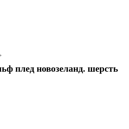
ь
Эльф плед новозеланд. шерсть