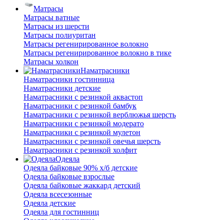
Матрасы
Матрасы ватные
Матрасы из шерсти
Матрасы полиуритан
Матрасы регенирированное волокно
Матрасы регенирированное волокно в тике
Матрасы холкон
Наматрасники
Наматрасники гостинница
Наматрасники детские
Наматрасники с резинкой аквастоп
Наматрасники с резинкой бамбук
Наматрасники с резинкой верблюжья шерсть
Наматрасники с резинкой модерато
Наматрасники с резинкой мулетон
Наматрасники с резинкой овечья шерсть
Наматрасники с резинкой холфит
Одеяла
Одеяла байковые 90% х/б детские
Одеяла байковые взрослые
Одеяла байковые жаккард детский
Одеяла всесезонные
Одеяла детские
Одеяла для гостинниц