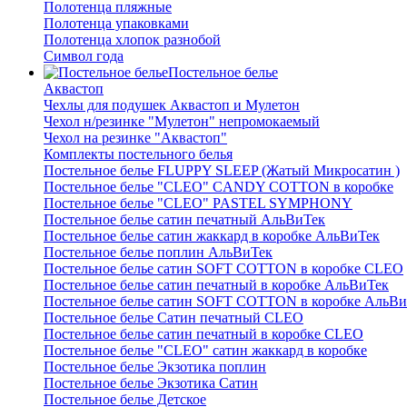
Полотенца пляжные
Полотенца упаковками
Полотенца хлопок разнобой
Символ года
Постельное белье
Аквастоп
Чехлы для подушек Аквастоп и Мулетон
Чехол н/резинке "Мулетон" непромокаемый
Чехол на резинке "Аквастоп"
Комплекты постельного белья
Постельное белье FLUPPY SLEEP (Жатый Микросатин )
Постельное белье "CLEO" CANDY COTTON в коробке
Постельное белье "CLEO" PASTEL SYMPHONY
Постельное белье сатин печатный АльВиТек
Постельное белье сатин жаккард в коробке АльВиТек
Постельное белье поплин АльВиТек
Постельное белье сатин SOFT COTTON в коробке CLEO
Постельное белье сатин печатный в коробке АльВиТек
Постельное белье сатин SOFT COTTON в коробке АльВи
Постельное белье Сатин печатный CLEO
Постельное белье сатин печатный в коробке CLEO
Постельное белье "CLEO" сатин жаккард в коробке
Постельное белье Экзотика поплин
Постельное белье Экзотика Сатин
Постельное белье Детское