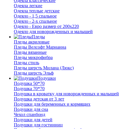
Одеяла классические
Одеяла легкие
Одеяла теплые детские
Одеяло - 1,5 спальное
Одеяло - 2-х спальное
Одеяло - Евро размер от 200х220
Одеяло для новорожденных и малышей
Пледы
Пледы акриловые
Пледы Велсофт Марианна
Пледы вязанные
Пледы микрофибра
Пледы стиль
Пледы шерсть Милана (Люкс)
Пледы шерсть Эльф
Подушки
Подушка 50*70
Подушка 70*70
Подушка в кроватку для новорожденных и малышей
Подушка детская от 3 лет
Подушки для беременных и кормящих
Подушки для сна
Чехол спанбонд
Подушки для детей
Подушки для гостинниц