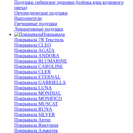
Подушки сибирское здоровье (плёнка ядра кедрового
ореха)
Ортопедические подушки
Наполнители
Гречишные подушки
Декоративные подушки
Покрывала
Покрывала 7Я Текстиль
Покрывала CLEO
Покрывала AGATA
Покрывала ANDORA
Покрывала BLUMARINE
Покрывала CAROLINE
Покрывала CLER
Покрывала ETERNAL
Покрывала GABRIELLA
Покрывала LUNA
Покрывала MONDIAL
Покрывала MONIFICO
Покрывала MUSCAT
Покрывала RUNA
Покрывала SILVER
Покрывала Артис
Покрывала Виктория
Покрывала Альвитек