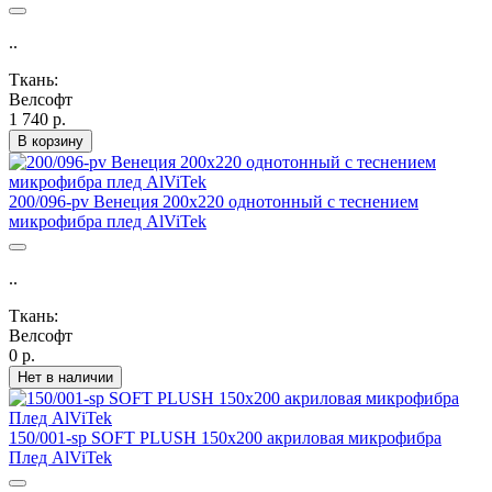
..
Ткань:
Велсофт
1 740 р.
В корзину
200/096-pv Венеция 200х220 однотонный с теснением
микрофибра плед AlViTek
..
Ткань:
Велсофт
0 р.
Нет в наличии
150/001-sp SOFT PLUSH 150х200 акриловая микрофибра
Плед AlViTek