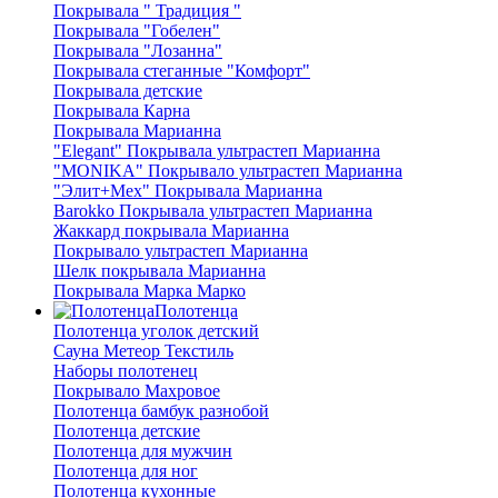
Покрывала " Традиция "
Покрывала "Гобелен"
Покрывала "Лозанна"
Покрывала стеганные "Комфорт"
Покрывала детские
Покрывала Карна
Покрывала Марианна
"Elegant" Покрывала ультрастеп Марианна
"MONIKA" Покрывало ультрастеп Марианна
"Элит+Мех" Покрывала Марианна
Barokko Покрывала ультрастеп Марианна
Жаккард покрывала Марианна
Покрывало ультрастеп Марианна
Шелк покрывала Марианна
Покрывала Марка Марко
Полотенца
Полотенца уголок детский
Сауна Метеор Текстиль
Наборы полотенец
Покрывало Махровое
Полотенца бамбук разнобой
Полотенца детские
Полотенца для мужчин
Полотенца для ног
Полотенца кухонные