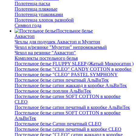
Полотенца пасха
Полотенца пляжные
Полотенца упаковками
Полотенца хлопок разнобой
Символ года
Постельное белье
Аквастоп
Чехлы для подушек Аквастоп и Мулетон
Чехол н/резинке "Мулетон" непромокаемый
Чехол на резинке "Аквастоп"
Комплекты постельного белья
Постельное белье FLUPPY SLEEP (Жатый Микросатин )
Постельное белье "CLEO" CANDY COTTON в коробке
Постельное белье "CLEO" PASTEL SYMPHONY
Постельное белье сатин печатный АльВиТек
Постельное белье сатин жаккард в коробке АльВиТек
Постельное белье поплин АльВиТек
Постельное белье сатин SOFT COTTON в коробке
CLEO
Постельное белье сатин печатный в коробке АльВиТек
Постельное белье сатин SOFT COTTON в коробке
АльВиТек
Постельное белье Сатин печатный CLEO
Постельное белье сатин печатный в коробке CLEO
Постельное белье "CLEO" сатин жаккард в коробке