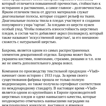
который отличается повышенной прочностью, стойкостью к
истиранию и растяжению, а самое главное - долговечностью.
Ярким отличием твила от других материалов служат
диагональные полосы, которые создают рельеф на ткани.
Диагональные полосы твила в пледах участвуют в создании
популярного узора 'тартан'. За пледами из шерсти нужен
особый уход. Чтобы повысить износостойкость шерстяных
пледов, в состав часто добавляют акрил (полиакрил), который
также называют 'искусственной шерстью', за его внешнюю
схожесть с натуральной шерстью.
Бахрома, является одним из самых распространенных
элементом декоративной отделки. Бахрома может быть
украшена кистями, помпонами, стразами, рюшами и т.п. или
же не иметь дополнительного декора вовсе.
Компания по производству текстильной продукции «Vladi»
начинает свою историю с 1933 года. За время своего
существования фабрика прошла не только полную
модернизацию, но также получила сертификат соответствия
по международному стандарту. В настоящее время «Vladi»
является одним из крупнейших в Европе производителей
шерстяных пледов и одеял наивысшего качества, которые
неоднократно отмечались наивысшими наградами на
международных конкурсах, выставках и ярмарках.