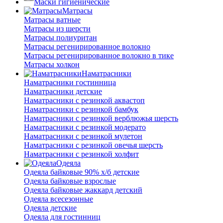
Маски гигиенические
Матрасы
Матрасы ватные
Матрасы из шерсти
Матрасы полиуритан
Матрасы регенирированное волокно
Матрасы регенирированное волокно в тике
Матрасы холкон
Наматрасники
Наматрасники гостинница
Наматрасники детские
Наматрасники с резинкой аквастоп
Наматрасники с резинкой бамбук
Наматрасники с резинкой верблюжья шерсть
Наматрасники с резинкой модерато
Наматрасники с резинкой мулетон
Наматрасники с резинкой овечья шерсть
Наматрасники с резинкой холфит
Одеяла
Одеяла байковые 90% х/б детские
Одеяла байковые взрослые
Одеяла байковые жаккард детский
Одеяла всесезонные
Одеяла детские
Одеяла для гостинниц