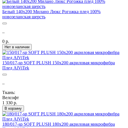
Белый 140х200 Милано Люкс Рогожка плед 100%
новозеланская шерсть
..
0 р.
Нет в наличии
150/017-sp SOFT PLUSH 150х200 акриловая микрофибра
Плед AlViTek
..
Ткань:
Велсофт
1 330 р.
В корзину
180/017-sp SOFT PLUSH 180х200 акриловая микрофибра