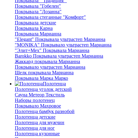
Покрывала " Традиция "
Покрывала "Гобелен"
Покрывала "Лозанна"
Покрывала стеганные "Комфорт"
Покрывала детские
Покрывала Карна
Покрывала Марианна
"Elegant" Покрывала ультрастеп Марианна
"MONIKA" Покрывало ультрастеп Марианна
"Элит+Мех" Покрывала Марианна
Barokko Покрывала ультрастеп Марианна
Жаккард покрывала Марианна
Покрывало ультрастеп Марианна
Шелк покрывала Марианна
Покрывала Марка Марко
Полотенца
Полотенца уголок детский
Сауна Метеор Текстиль
Наборы полотенец
Покрывало Махровое
Полотенца бамбук разнобой
Полотенца детские
Полотенца для мужчин
Полотенца для ног
Полотенца кухонные