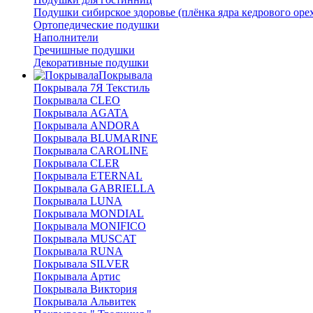
Подушки сибирское здоровье (плёнка ядра кедрового оре
Ортопедические подушки
Наполнители
Гречишные подушки
Декоративные подушки
Покрывала
Покрывала 7Я Текстиль
Покрывала CLEO
Покрывала AGATA
Покрывала ANDORA
Покрывала BLUMARINE
Покрывала CAROLINE
Покрывала CLER
Покрывала ETERNAL
Покрывала GABRIELLA
Покрывала LUNA
Покрывала MONDIAL
Покрывала MONIFICO
Покрывала MUSCAT
Покрывала RUNA
Покрывала SILVER
Покрывала Артис
Покрывала Виктория
Покрывала Альвитек