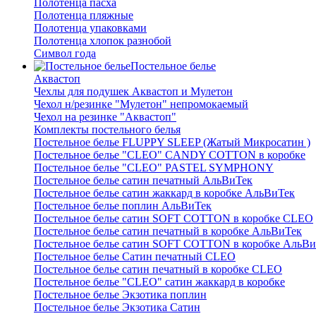
Полотенца пасха
Полотенца пляжные
Полотенца упаковками
Полотенца хлопок разнобой
Символ года
Постельное белье
Аквастоп
Чехлы для подушек Аквастоп и Мулетон
Чехол н/резинке "Мулетон" непромокаемый
Чехол на резинке "Аквастоп"
Комплекты постельного белья
Постельное белье FLUPPY SLEEP (Жатый Микросатин )
Постельное белье "CLEO" CANDY COTTON в коробке
Постельное белье "CLEO" PASTEL SYMPHONY
Постельное белье сатин печатный АльВиТек
Постельное белье сатин жаккард в коробке АльВиТек
Постельное белье поплин АльВиТек
Постельное белье сатин SOFT COTTON в коробке CLEO
Постельное белье сатин печатный в коробке АльВиТек
Постельное белье сатин SOFT COTTON в коробке АльВи
Постельное белье Сатин печатный CLEO
Постельное белье сатин печатный в коробке CLEO
Постельное белье "CLEO" сатин жаккард в коробке
Постельное белье Экзотика поплин
Постельное белье Экзотика Сатин