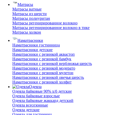
Матрасы
Матрасы ватные
Матрасы из шерсти
Матрасы полиуритан
Матрасы регенирированное волокно
Матрасы регенирированное волокно в тике
Матрасы холкон
Наматрасники
Наматрасники гостинница
Наматрасники детские
Наматрасники с резинкой аквастоп
Наматрасники с резинкой бамбук
Наматрасники с резинкой верблюжья шерсть
Наматрасники с резинкой модерато
Наматрасники с резинкой мулетон
Наматрасники с резинкой овечья шерсть
Наматрасники с резинкой холфит
Одеяла
Одеяла байковые 90% х/б детские
Одеяла байковые взрослые
Одеяла байковые жаккард детский
Одеяла всесезонные
Одеяла детские
Одеяла для гостинниц