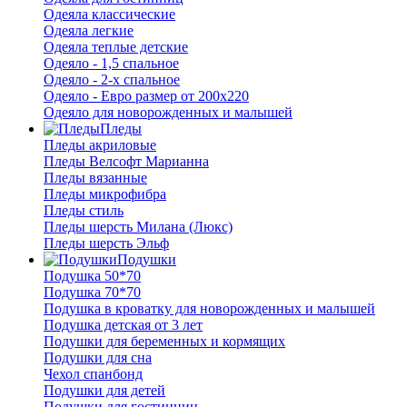
Одеяла классические
Одеяла легкие
Одеяла теплые детские
Одеяло - 1,5 спальное
Одеяло - 2-х спальное
Одеяло - Евро размер от 200х220
Одеяло для новорожденных и малышей
Пледы
Пледы акриловые
Пледы Велсофт Марианна
Пледы вязанные
Пледы микрофибра
Пледы стиль
Пледы шерсть Милана (Люкс)
Пледы шерсть Эльф
Подушки
Подушка 50*70
Подушка 70*70
Подушка в кроватку для новорожденных и малышей
Подушка детская от 3 лет
Подушки для беременных и кормящих
Подушки для сна
Чехол спанбонд
Подушки для детей
Подушки для гостинниц