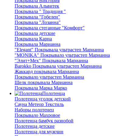
Покрывала Виктория
Покрывала Альвитек
Покрывала " Традиция "
Покрывала "Гобелен"
Покрывала "Лозанна"
Покрывала стеганные "Комфорт"
Покрывала детские
Покрывала Карна
Покрывала Марианна
"Elegant" Покрывала ультрастеп Марианна
"MONIKA" Покрывало ультрастеп Марианна
"Элит+Мех" Покрывала Марианна
Barokko Покрывала ультрастеп Марианна
Жаккард покрывала Марианна
Покрывало ультрастеп Марианна
Шелк покрывала Марианна
Покрывала Марка Марко
Полотенца
Полотенца уголок детский
Сауна Метеор Текстиль
Наборы полотенец
Покрывало Махровое
Полотенца бамбук разнобой
Полотенца детские
Полотенца для мужчин