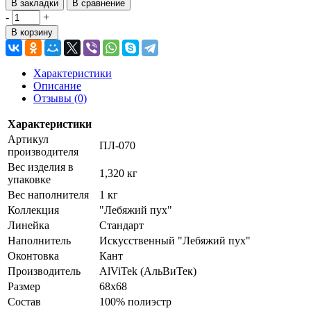
В закладки
В сравнение
-
+
В корзину
Характеристики
Описание
Отзывы (0)
Характеристики
Артикул
ПЛ-070
производителя
Вес изделия в
1,320 кг
упаковке
Вес наполнителя
1 кг
Коллекция
"Лебяжий пух"
Линейка
Стандарт
Наполнитель
Искусственный "Лебяжий пух"
Оконтовка
Кант
Производитель
AlViTek (АльВиТек)
Размер
68х68
Состав
100% полиэстр