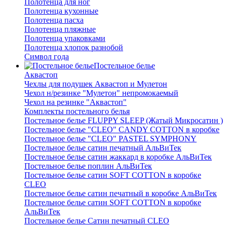
Полотенца для ног
Полотенца кухонные
Полотенца пасха
Полотенца пляжные
Полотенца упаковками
Полотенца хлопок разнобой
Символ года
Постельное белье
Аквастоп
Чехлы для подушек Аквастоп и Мулетон
Чехол н/резинке "Мулетон" непромокаемый
Чехол на резинке "Аквастоп"
Комплекты постельного белья
Постельное белье FLUPPY SLEEP (Жатый Микросатин )
Постельное белье "CLEO" CANDY COTTON в коробке
Постельное белье "CLEO" PASTEL SYMPHONY
Постельное белье сатин печатный АльВиТек
Постельное белье сатин жаккард в коробке АльВиТек
Постельное белье поплин АльВиТек
Постельное белье сатин SOFT COTTON в коробке
CLEO
Постельное белье сатин печатный в коробке АльВиТек
Постельное белье сатин SOFT COTTON в коробке
АльВиТек
Постельное белье Сатин печатный CLEO