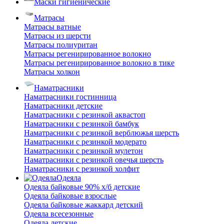
Маски гигиенические
Матрасы
Матрасы ватные
Матрасы из шерсти
Матрасы полиуритан
Матрасы регенирированное волокно
Матрасы регенирированное волокно в тике
Матрасы холкон
Наматрасники
Наматрасники гостинница
Наматрасники детские
Наматрасники с резинкой аквастоп
Наматрасники с резинкой бамбук
Наматрасники с резинкой верблюжья шерсть
Наматрасники с резинкой модерато
Наматрасники с резинкой мулетон
Наматрасники с резинкой овечья шерсть
Наматрасники с резинкой холфит
Одеяла
Одеяла байковые 90% х/б детские
Одеяла байковые взрослые
Одеяла байковые жаккард детский
Одеяла всесезонные
Одеяла детские