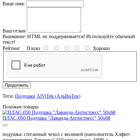
Ваше имя:
Ваш отзыв
Внимание:
HTML не поддерживается! Используйте обычный
текст!
Рейтинг
Плохо
Хорошо
Продолжить
Теги:
Подушки
AlViTek (АльВиТек)
Похожие товары
ПЛАС-050 Подушка "Лаванда-Антистресс" 50х68
подушка: стеганный чехол с молнией (наполнитель Хлфит-
пласт+цветки Лаванды" 150 г/кв.м, ткань 100% х..