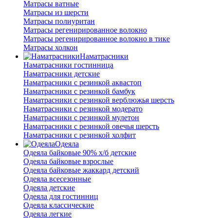
Матрасы ватные
Матрасы из шерсти
Матрасы полиуритан
Матрасы регенирированное волокно
Матрасы регенирированное волокно в тике
Матрасы холкон
Наматрасники
Наматрасники гостинница
Наматрасники детские
Наматрасники с резинкой аквастоп
Наматрасники с резинкой бамбук
Наматрасники с резинкой верблюжья шерсть
Наматрасники с резинкой модерато
Наматрасники с резинкой мулетон
Наматрасники с резинкой овечья шерсть
Наматрасники с резинкой холфит
Одеяла
Одеяла байковые 90% х/б детские
Одеяла байковые взрослые
Одеяла байковые жаккард детский
Одеяла всесезонные
Одеяла детские
Одеяла для гостинниц
Одеяла классические
Одеяла легкие