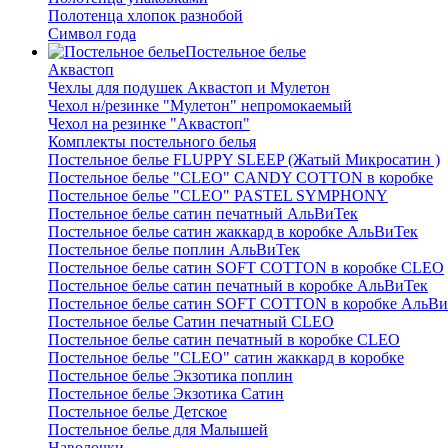
Полотенца хлопок разнобой
Символ года
Постельное белье
Аквастоп
Чехлы для подушек Аквастоп и Мулетон
Чехол н/резинке "Мулетон" непромокаемый
Чехол на резинке "Аквастоп"
Комплекты постельного белья
Постельное белье FLUPPY SLEEP (Жатый Микросатин )
Постельное белье "CLEO" CANDY COTTON в коробке
Постельное белье "CLEO" PASTEL SYMPHONY
Постельное белье сатин печатный АльВиТек
Постельное белье сатин жаккард в коробке АльВиТек
Постельное белье поплин АльВиТек
Постельное белье сатин SOFT COTTON в коробке CLEO
Постельное белье сатин печатный в коробке АльВиТек
Постельное белье сатин SOFT COTTON в коробке АльВи
Постельное белье Сатин печатный CLEO
Постельное белье сатин печатный в коробке CLEO
Постельное белье "CLEO" сатин жаккард в коробке
Постельное белье Экзотика поплин
Постельное белье Экзотика Сатин
Постельное белье Детское
Постельное белье для Малышей
Наволочки