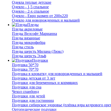
Одеяла теплые детские
Одеяло - 1,5 спальное
Одеяло - 2-х спальное
Одеяло - Евро размер от 200х220
Одеяло для новорожденных и малышей
Пледы
Пледы акриловые
Пледы Велсофт Марианна
Пледы вязанные
Пледы микрофибра
Пледы стиль
Пледы шерсть Милана (Люкс)
Пледы шерсть Эльф
Подушки
Подушка 50*70
Подушка 70*70
Подушка в кроватку для новорожденных и малышей
Подушка детская от 3 лет
Подушки для беременных и кормящих
Подушки для сна
Чехол спанбонд
Подушки для детей
Подушки для гостинниц
Подушки сибирское здоровье (плёнка ядра кедрового оре
Ортопедические подушки