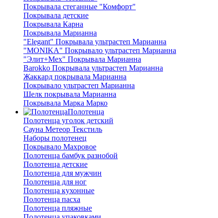
Покрывала стеганные "Комфорт"
Покрывала детские
Покрывала Карна
Покрывала Марианна
"Elegant" Покрывала ультрастеп Марианна
"MONIKA" Покрывало ультрастеп Марианна
"Элит+Мех" Покрывала Марианна
Barokko Покрывала ультрастеп Марианна
Жаккард покрывала Марианна
Покрывало ультрастеп Марианна
Шелк покрывала Марианна
Покрывала Марка Марко
Полотенца
Полотенца уголок детский
Сауна Метеор Текстиль
Наборы полотенец
Покрывало Махровое
Полотенца бамбук разнобой
Полотенца детские
Полотенца для мужчин
Полотенца для ног
Полотенца кухонные
Полотенца пасха
Полотенца пляжные
Полотенца упаковками