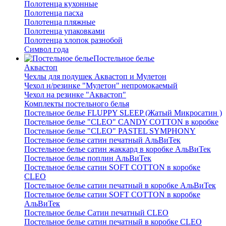
Полотенца кухонные
Полотенца пасха
Полотенца пляжные
Полотенца упаковками
Полотенца хлопок разнобой
Символ года
Постельное белье
Аквастоп
Чехлы для подушек Аквастоп и Мулетон
Чехол н/резинке "Мулетон" непромокаемый
Чехол на резинке "Аквастоп"
Комплекты постельного белья
Постельное белье FLUPPY SLEEP (Жатый Микросатин )
Постельное белье "CLEO" CANDY COTTON в коробке
Постельное белье "CLEO" PASTEL SYMPHONY
Постельное белье сатин печатный АльВиТек
Постельное белье сатин жаккард в коробке АльВиТек
Постельное белье поплин АльВиТек
Постельное белье сатин SOFT COTTON в коробке
CLEO
Постельное белье сатин печатный в коробке АльВиТек
Постельное белье сатин SOFT COTTON в коробке
АльВиТек
Постельное белье Сатин печатный CLEO
Постельное белье сатин печатный в коробке CLEO