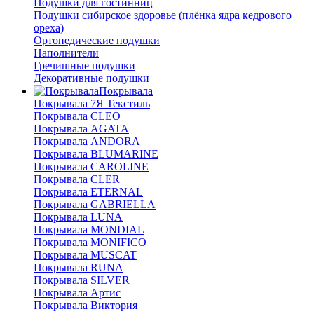
Подушки для гостинниц
Подушки сибирское здоровье (плёнка ядра кедрового
ореха)
Ортопедические подушки
Наполнители
Гречишные подушки
Декоративные подушки
Покрывала
Покрывала 7Я Текстиль
Покрывала CLEO
Покрывала AGATA
Покрывала ANDORA
Покрывала BLUMARINE
Покрывала CAROLINE
Покрывала CLER
Покрывала ETERNAL
Покрывала GABRIELLA
Покрывала LUNA
Покрывала MONDIAL
Покрывала MONIFICO
Покрывала MUSCAT
Покрывала RUNA
Покрывала SILVER
Покрывала Артис
Покрывала Виктория