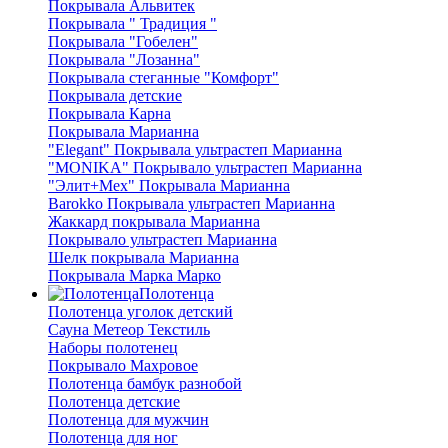
Покрывала Альвитек
Покрывала " Традиция "
Покрывала "Гобелен"
Покрывала "Лозанна"
Покрывала стеганные "Комфорт"
Покрывала детские
Покрывала Карна
Покрывала Марианна
"Elegant" Покрывала ультрастеп Марианна
"MONIKA" Покрывало ультрастеп Марианна
"Элит+Мех" Покрывала Марианна
Barokko Покрывала ультрастеп Марианна
Жаккард покрывала Марианна
Покрывало ультрастеп Марианна
Шелк покрывала Марианна
Покрывала Марка Марко
Полотенца
Полотенца уголок детский
Сауна Метеор Текстиль
Наборы полотенец
Покрывало Махровое
Полотенца бамбук разнобой
Полотенца детские
Полотенца для мужчин
Полотенца для ног