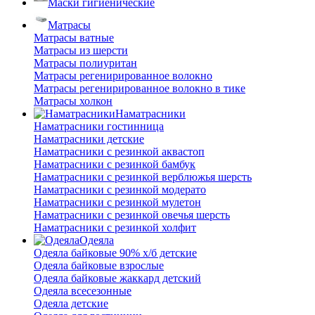
Маски гигиенические
Матрасы
Матрасы ватные
Матрасы из шерсти
Матрасы полиуритан
Матрасы регенирированное волокно
Матрасы регенирированное волокно в тике
Матрасы холкон
Наматрасники
Наматрасники гостинница
Наматрасники детские
Наматрасники с резинкой аквастоп
Наматрасники с резинкой бамбук
Наматрасники с резинкой верблюжья шерсть
Наматрасники с резинкой модерато
Наматрасники с резинкой мулетон
Наматрасники с резинкой овечья шерсть
Наматрасники с резинкой холфит
Одеяла
Одеяла байковые 90% х/б детские
Одеяла байковые взрослые
Одеяла байковые жаккард детский
Одеяла всесезонные
Одеяла детские