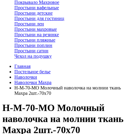
Покрывало Махровое
Простыни вафельные
Простыни детские
Простыни для гостиниц
Простыни лен
Простыни махровые
Простыни на резинке
Простыни пляжные
Простыни поплин
Простыни сатин
Чехол на подушку
Главная
Постельное белье
Наволочки
Наволочки Махра
Н-М-70-МО Молочный наволочка на молнии ткань
Махра 2шт.-70х70
Н-М-70-МО Молочный
наволочка на молнии ткань
Махра 2шт.-70х70