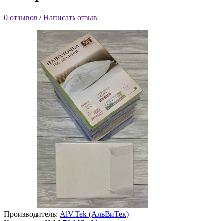
0 отзывов
/
Написать отзыв
Производитель:
AlViTek (АльВиТек)