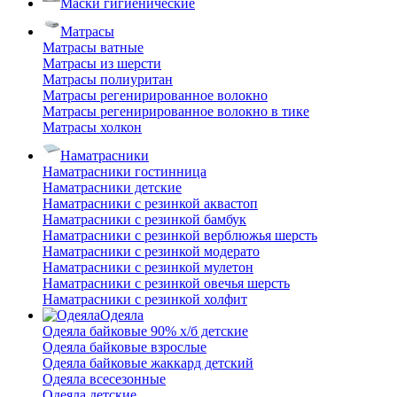
Маски гигиенические
Матрасы
Матрасы ватные
Матрасы из шерсти
Матрасы полиуритан
Матрасы регенирированное волокно
Матрасы регенирированное волокно в тике
Матрасы холкон
Наматрасники
Наматрасники гостинница
Наматрасники детские
Наматрасники с резинкой аквастоп
Наматрасники с резинкой бамбук
Наматрасники с резинкой верблюжья шерсть
Наматрасники с резинкой модерато
Наматрасники с резинкой мулетон
Наматрасники с резинкой овечья шерсть
Наматрасники с резинкой холфит
Одеяла
Одеяла байковые 90% х/б детские
Одеяла байковые взрослые
Одеяла байковые жаккард детский
Одеяла всесезонные
Одеяла детские