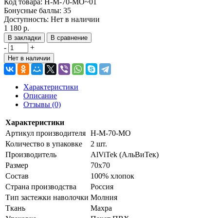
Код товара:
Н-М-70-МО~01
Бонусные баллы:
35
Доступность:
Нет в наличии
1 180 р.
В закладки
В сравнение
-
+
Нет в наличии
Характеристики
Описание
Отзывы (0)
Характеристики
Артикул производителя
Н-М-70-МО
Количество в упаковке
2 шт.
Производитель
AlViTek (АльВиТек)
Размер
70х70
Состав
100% хлопок
Страна производства
Россия
Тип застежки наволочки
Молния
Ткань
Махра