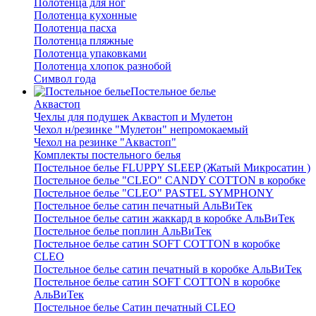
Полотенца для ног
Полотенца кухонные
Полотенца пасха
Полотенца пляжные
Полотенца упаковками
Полотенца хлопок разнобой
Символ года
Постельное белье
Аквастоп
Чехлы для подушек Аквастоп и Мулетон
Чехол н/резинке "Мулетон" непромокаемый
Чехол на резинке "Аквастоп"
Комплекты постельного белья
Постельное белье FLUPPY SLEEP (Жатый Микросатин )
Постельное белье "CLEO" CANDY COTTON в коробке
Постельное белье "CLEO" PASTEL SYMPHONY
Постельное белье сатин печатный АльВиТек
Постельное белье сатин жаккард в коробке АльВиТек
Постельное белье поплин АльВиТек
Постельное белье сатин SOFT COTTON в коробке
CLEO
Постельное белье сатин печатный в коробке АльВиТек
Постельное белье сатин SOFT COTTON в коробке
АльВиТек
Постельное белье Сатин печатный CLEO