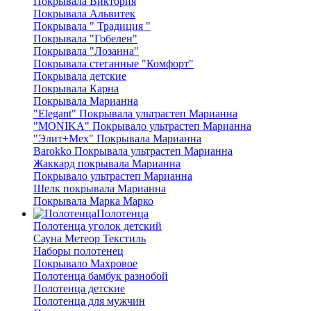
Покрывала Виктория
Покрывала Альвитек
Покрывала " Традиция "
Покрывала "Гобелен"
Покрывала "Лозанна"
Покрывала стеганные "Комфорт"
Покрывала детские
Покрывала Карна
Покрывала Марианна
"Elegant" Покрывала ультрастеп Марианна
"MONIKA" Покрывало ультрастеп Марианна
"Элит+Мех" Покрывала Марианна
Barokko Покрывала ультрастеп Марианна
Жаккард покрывала Марианна
Покрывало ультрастеп Марианна
Шелк покрывала Марианна
Покрывала Марка Марко
Полотенца
Полотенца уголок детский
Сауна Метеор Текстиль
Наборы полотенец
Покрывало Махровое
Полотенца бамбук разнобой
Полотенца детские
Полотенца для мужчин