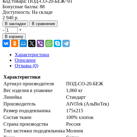
Код товара:
ПОД-СО-20-БЕЖ~01
Бонусные баллы:
88
Доступность:
На складе
2 940 р.
В закладки
В сравнение
-
+
В корзину
Характеристики
Описание
Отзывы (0)
Характеристики
Артикул производителя
ПОД-СО-20-БЕЖ
Вес изделия в упаковке
1,060 кг
Линейка
Стандарт
Производитель
AlViTek (АльВиТек)
Размер пододеяльника
175х215
Состав ткани
100% хлопок
Страна производства
Россия
Тип застежки пододеяльника
Молния