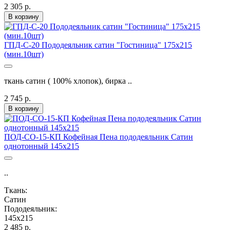
2 305 р.
В корзину
ГПД-С-20 Пододеяльник сатин "Гостиница" 175х215
(мин.10шт)
ткань сатин ( 100% хлопок), бирка ..
2 745 р.
В корзину
ПОД-СО-15-КП Кофейная Пена пододеяльник Сатин
однотонный 145х215
..
Ткань:
Сатин
Пододеяльник:
145х215
2 485 р.