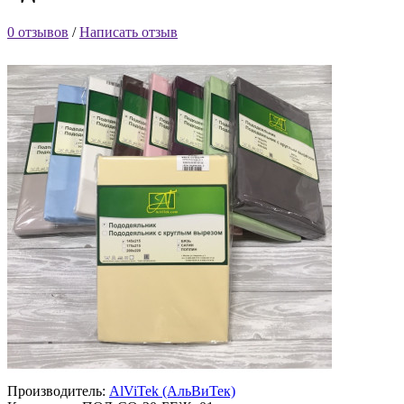
0 отзывов
/
Написать отзыв
Производитель:
AlViTek (АльВиТек)