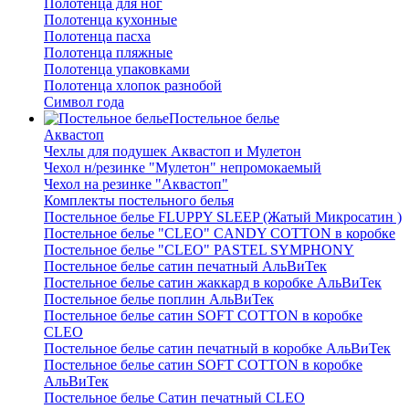
Полотенца для ног
Полотенца кухонные
Полотенца пасха
Полотенца пляжные
Полотенца упаковками
Полотенца хлопок разнобой
Символ года
Постельное белье
Аквастоп
Чехлы для подушек Аквастоп и Мулетон
Чехол н/резинке "Мулетон" непромокаемый
Чехол на резинке "Аквастоп"
Комплекты постельного белья
Постельное белье FLUPPY SLEEP (Жатый Микросатин )
Постельное белье "CLEO" CANDY COTTON в коробке
Постельное белье "CLEO" PASTEL SYMPHONY
Постельное белье сатин печатный АльВиТек
Постельное белье сатин жаккард в коробке АльВиТек
Постельное белье поплин АльВиТек
Постельное белье сатин SOFT COTTON в коробке
CLEO
Постельное белье сатин печатный в коробке АльВиТек
Постельное белье сатин SOFT COTTON в коробке
АльВиТек
Постельное белье Сатин печатный CLEO