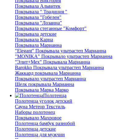
Покрывала Виктория
Покрывала Альвитек
Покрывала " Традиция "
Покрывала "Гобелен"
Покрывала "Лозанна"
Покрывала стеганные "Комфорт"
Покрывала детские
Покрывала Карна
Покрывала Марианна
"Elegant" Покрывала ультрастеп Марианна
"MONIKA" Покрывало ультрастеп Марианна
"Элит+Мех" Покрывала Марианна
Barokko Покрывала ультрастеп Марианна
Жаккард покрывала Марианна
Покрывало ультрастеп Марианна
Шелк покрывала Марианна
Покрывала Марка Марко
Полотенца
Полотенца уголок детский
Сауна Метеор Текстиль
Наборы полотенец
Покрывало Махровое
Полотенца бамбук разнобой
Полотенца детские
Полотенца для мужчин