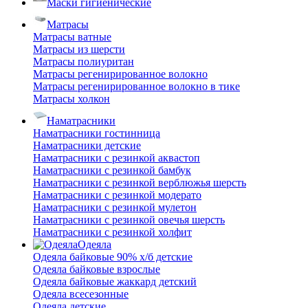
Маски гигиенические
Матрасы
Матрасы ватные
Матрасы из шерсти
Матрасы полиуритан
Матрасы регенирированное волокно
Матрасы регенирированное волокно в тике
Матрасы холкон
Наматрасники
Наматрасники гостинница
Наматрасники детские
Наматрасники с резинкой аквастоп
Наматрасники с резинкой бамбук
Наматрасники с резинкой верблюжья шерсть
Наматрасники с резинкой модерато
Наматрасники с резинкой мулетон
Наматрасники с резинкой овечья шерсть
Наматрасники с резинкой холфит
Одеяла
Одеяла байковые 90% х/б детские
Одеяла байковые взрослые
Одеяла байковые жаккард детский
Одеяла всесезонные
Одеяла детские