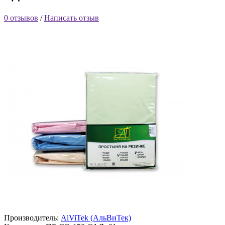
0 отзывов
/
Написать отзыв
Производитель:
AlViTek (АльВиТек)