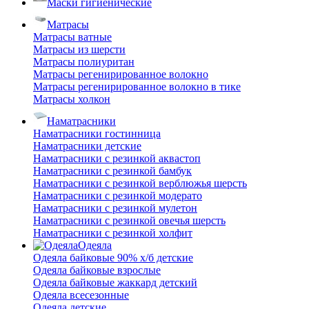
Маски гигиенические
Матрасы
Матрасы ватные
Матрасы из шерсти
Матрасы полиуритан
Матрасы регенирированное волокно
Матрасы регенирированное волокно в тике
Матрасы холкон
Наматрасники
Наматрасники гостинница
Наматрасники детские
Наматрасники с резинкой аквастоп
Наматрасники с резинкой бамбук
Наматрасники с резинкой верблюжья шерсть
Наматрасники с резинкой модерато
Наматрасники с резинкой мулетон
Наматрасники с резинкой овечья шерсть
Наматрасники с резинкой холфит
Одеяла
Одеяла байковые 90% х/б детские
Одеяла байковые взрослые
Одеяла байковые жаккард детский
Одеяла всесезонные
Одеяла детские