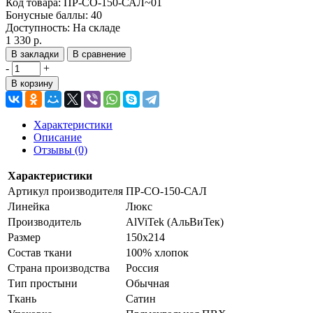
Код товара:
ПР-СО-150-САЛ~01
Бонусные баллы:
40
Доступность:
На складе
1 330 р.
В закладки
В сравнение
-
+
В корзину
Характеристики
Описание
Отзывы (0)
Характеристики
Артикул производителя
ПР-СО-150-САЛ
Линейка
Люкс
Производитель
AlViTek (АльВиТек)
Размер
150х214
Состав ткани
100% хлопок
Страна производства
Россия
Тип простыни
Обычная
Ткань
Сатин