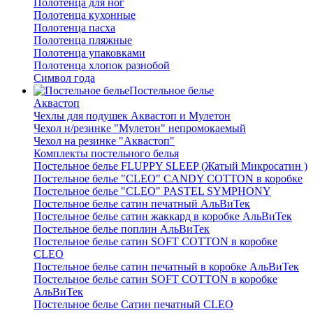
Полотенца для ног
Полотенца кухонные
Полотенца пасха
Полотенца пляжные
Полотенца упаковками
Полотенца хлопок разнобой
Символ года
Постельное белье
Аквастоп
Чехлы для подушек Аквастоп и Мулетон
Чехол н/резинке "Мулетон" непромокаемый
Чехол на резинке "Аквастоп"
Комплекты постельного белья
Постельное белье FLUPPY SLEEP (Жатый Микросатин )
Постельное белье "CLEO" CANDY COTTON в коробке
Постельное белье "CLEO" PASTEL SYMPHONY
Постельное белье сатин печатный АльВиТек
Постельное белье сатин жаккард в коробке АльВиТек
Постельное белье поплин АльВиТек
Постельное белье сатин SOFT COTTON в коробке
CLEO
Постельное белье сатин печатный в коробке АльВиТек
Постельное белье сатин SOFT COTTON в коробке
АльВиТек
Постельное белье Сатин печатный CLEO