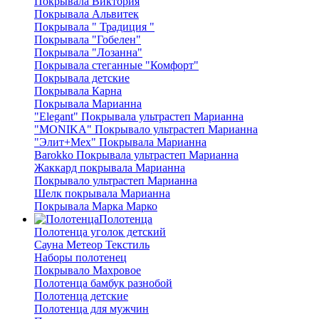
Покрывала Виктория
Покрывала Альвитек
Покрывала " Традиция "
Покрывала "Гобелен"
Покрывала "Лозанна"
Покрывала стеганные "Комфорт"
Покрывала детские
Покрывала Карна
Покрывала Марианна
"Elegant" Покрывала ультрастеп Марианна
"MONIKA" Покрывало ультрастеп Марианна
"Элит+Мех" Покрывала Марианна
Barokko Покрывала ультрастеп Марианна
Жаккард покрывала Марианна
Покрывало ультрастеп Марианна
Шелк покрывала Марианна
Покрывала Марка Марко
Полотенца
Полотенца уголок детский
Сауна Метеор Текстиль
Наборы полотенец
Покрывало Махровое
Полотенца бамбук разнобой
Полотенца детские
Полотенца для мужчин