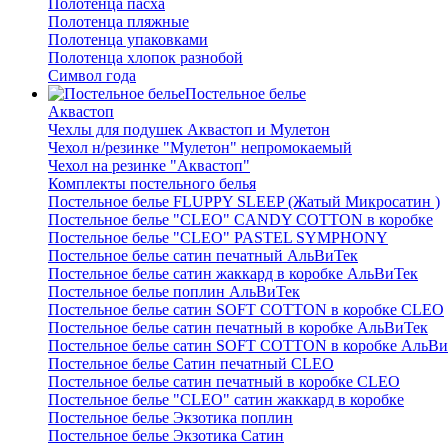
Полотенца пасха
Полотенца пляжные
Полотенца упаковками
Полотенца хлопок разнобой
Символ года
Постельное белье
Аквастоп
Чехлы для подушек Аквастоп и Мулетон
Чехол н/резинке "Мулетон" непромокаемый
Чехол на резинке "Аквастоп"
Комплекты постельного белья
Постельное белье FLUPPY SLEEP (Жатый Микросатин )
Постельное белье "CLEO" CANDY COTTON в коробке
Постельное белье "CLEO" PASTEL SYMPHONY
Постельное белье сатин печатный АльВиТек
Постельное белье сатин жаккард в коробке АльВиТек
Постельное белье поплин АльВиТек
Постельное белье сатин SOFT COTTON в коробке CLEO
Постельное белье сатин печатный в коробке АльВиТек
Постельное белье сатин SOFT COTTON в коробке АльВи
Постельное белье Сатин печатный CLEO
Постельное белье сатин печатный в коробке CLEO
Постельное белье "CLEO" сатин жаккард в коробке
Постельное белье Экзотика поплин
Постельное белье Экзотика Сатин