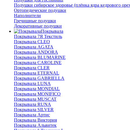
Подушки сибирское здоровье (плёнка ядра кедрового оре
Ортопедические подушки
Наполнители
Гречишные подушки
Декоративные подушки
Покрывала
Покрывала 7Я Текстиль
Покрывала CLEO
Покрывала AGATA
Покрывала ANDORA
Покрывала BLUMARINE
Покрывала CAROLINE
Покрывала CLER
Покрывала ETERNAL
Покрывала GABRIELLA
Покрывала LUNA
Покрывала MONDIAL
Покрывала MONIFICO
Покрывала MUSCAT
Покрывала RUNA
Покрывала SILVER
Покрывала Артис
Покрывала Виктория
Покрывала Альвитек