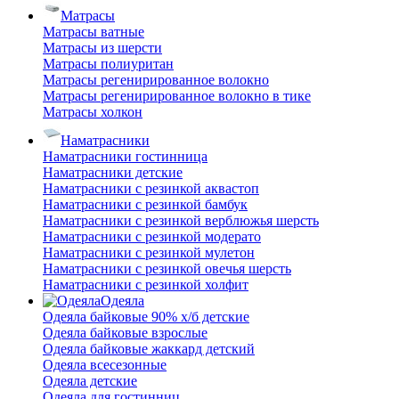
Матрасы
Матрасы ватные
Матрасы из шерсти
Матрасы полиуритан
Матрасы регенирированное волокно
Матрасы регенирированное волокно в тике
Матрасы холкон
Наматрасники
Наматрасники гостинница
Наматрасники детские
Наматрасники с резинкой аквастоп
Наматрасники с резинкой бамбук
Наматрасники с резинкой верблюжья шерсть
Наматрасники с резинкой модерато
Наматрасники с резинкой мулетон
Наматрасники с резинкой овечья шерсть
Наматрасники с резинкой холфит
Одеяла
Одеяла байковые 90% х/б детские
Одеяла байковые взрослые
Одеяла байковые жаккард детский
Одеяла всесезонные
Одеяла детские
Одеяла для гостинниц