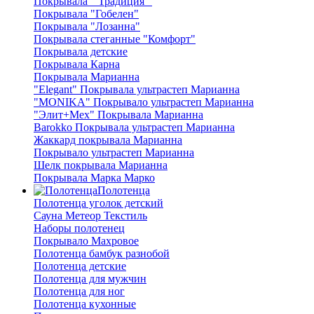
Покрывала " Традиция "
Покрывала "Гобелен"
Покрывала "Лозанна"
Покрывала стеганные "Комфорт"
Покрывала детские
Покрывала Карна
Покрывала Марианна
"Elegant" Покрывала ультрастеп Марианна
"MONIKA" Покрывало ультрастеп Марианна
"Элит+Мех" Покрывала Марианна
Barokko Покрывала ультрастеп Марианна
Жаккард покрывала Марианна
Покрывало ультрастеп Марианна
Шелк покрывала Марианна
Покрывала Марка Марко
Полотенца
Полотенца уголок детский
Сауна Метеор Текстиль
Наборы полотенец
Покрывало Махровое
Полотенца бамбук разнобой
Полотенца детские
Полотенца для мужчин
Полотенца для ног
Полотенца кухонные