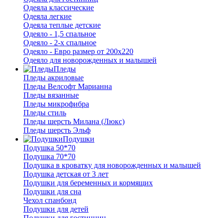
Одеяла классические
Одеяла легкие
Одеяла теплые детские
Одеяло - 1,5 спальное
Одеяло - 2-х спальное
Одеяло - Евро размер от 200х220
Одеяло для новорожденных и малышей
Пледы
Пледы акриловые
Пледы Велсофт Марианна
Пледы вязанные
Пледы микрофибра
Пледы стиль
Пледы шерсть Милана (Люкс)
Пледы шерсть Эльф
Подушки
Подушка 50*70
Подушка 70*70
Подушка в кроватку для новорожденных и малышей
Подушка детская от 3 лет
Подушки для беременных и кормящих
Подушки для сна
Чехол спанбонд
Подушки для детей
Подушки для гостинниц