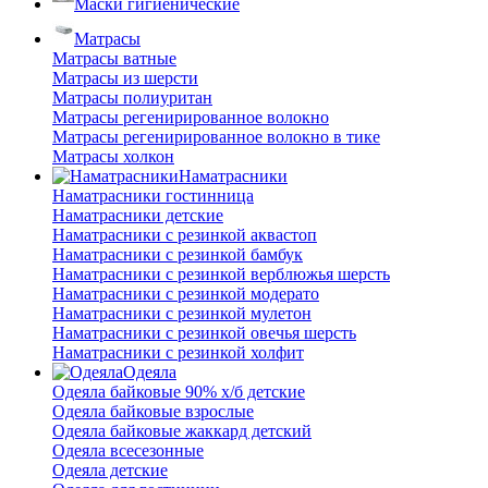
Маски гигиенические
Матрасы
Матрасы ватные
Матрасы из шерсти
Матрасы полиуритан
Матрасы регенирированное волокно
Матрасы регенирированное волокно в тике
Матрасы холкон
Наматрасники
Наматрасники гостинница
Наматрасники детские
Наматрасники с резинкой аквастоп
Наматрасники с резинкой бамбук
Наматрасники с резинкой верблюжья шерсть
Наматрасники с резинкой модерато
Наматрасники с резинкой мулетон
Наматрасники с резинкой овечья шерсть
Наматрасники с резинкой холфит
Одеяла
Одеяла байковые 90% х/б детские
Одеяла байковые взрослые
Одеяла байковые жаккард детский
Одеяла всесезонные
Одеяла детские