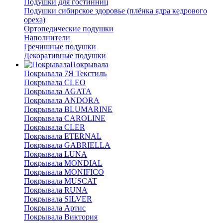
Подушки для гостинниц
Подушки сибирское здоровье (плёнка ядра кедрового
ореха)
Ортопедические подушки
Наполнители
Гречишные подушки
Декоративные подушки
Покрывала
Покрывала 7Я Текстиль
Покрывала CLEO
Покрывала AGATA
Покрывала ANDORA
Покрывала BLUMARINE
Покрывала CAROLINE
Покрывала CLER
Покрывала ETERNAL
Покрывала GABRIELLA
Покрывала LUNA
Покрывала MONDIAL
Покрывала MONIFICO
Покрывала MUSCAT
Покрывала RUNA
Покрывала SILVER
Покрывала Артис
Покрывала Виктория