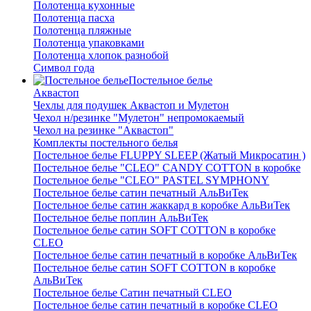
Полотенца кухонные
Полотенца пасха
Полотенца пляжные
Полотенца упаковками
Полотенца хлопок разнобой
Символ года
Постельное белье
Аквастоп
Чехлы для подушек Аквастоп и Мулетон
Чехол н/резинке "Мулетон" непромокаемый
Чехол на резинке "Аквастоп"
Комплекты постельного белья
Постельное белье FLUPPY SLEEP (Жатый Микросатин )
Постельное белье "CLEO" CANDY COTTON в коробке
Постельное белье "CLEO" PASTEL SYMPHONY
Постельное белье сатин печатный АльВиТек
Постельное белье сатин жаккард в коробке АльВиТек
Постельное белье поплин АльВиТек
Постельное белье сатин SOFT COTTON в коробке
CLEO
Постельное белье сатин печатный в коробке АльВиТек
Постельное белье сатин SOFT COTTON в коробке
АльВиТек
Постельное белье Сатин печатный CLEO
Постельное белье сатин печатный в коробке CLEO