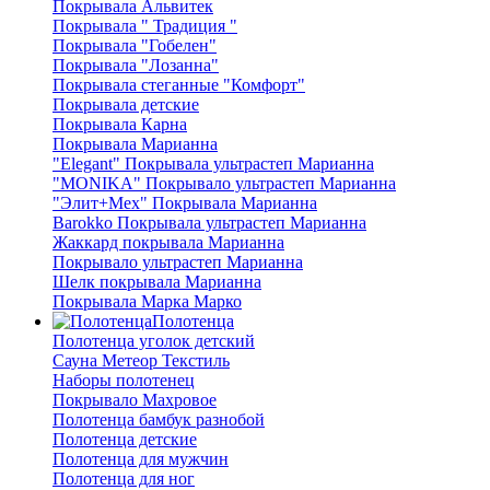
Покрывала Альвитек
Покрывала " Традиция "
Покрывала "Гобелен"
Покрывала "Лозанна"
Покрывала стеганные "Комфорт"
Покрывала детские
Покрывала Карна
Покрывала Марианна
"Elegant" Покрывала ультрастеп Марианна
"MONIKA" Покрывало ультрастеп Марианна
"Элит+Мех" Покрывала Марианна
Barokko Покрывала ультрастеп Марианна
Жаккард покрывала Марианна
Покрывало ультрастеп Марианна
Шелк покрывала Марианна
Покрывала Марка Марко
Полотенца
Полотенца уголок детский
Сауна Метеор Текстиль
Наборы полотенец
Покрывало Махровое
Полотенца бамбук разнобой
Полотенца детские
Полотенца для мужчин
Полотенца для ног