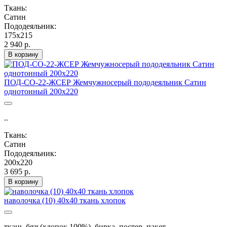
Ткань:
Сатин
Пододеяльник:
175х215
2 940 р.
В корзину
ПОД-СО-22-ЖСЕР Жемчужносерый пододеяльник Сатин
однотонный 200х220
..
Ткань:
Сатин
Пододеяльник:
200х220
3 695 р.
В корзину
наволочка (10) 40х40 ткань хлопок
ткань-бязь(хлопок 100%), бирка, постер, пакет ..