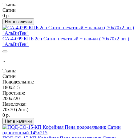
Ткань:
Сатин
0 р.
Нет в наличии
CA-4-099 КПБ 2сп Сатин печатный + нав-ки ( 70х70х2 шт )
"АльВиТек"
..
Ткань:
Сатин
Пододеяльник:
180х215
Простыня:
200х220
Наволочка:
70х70 (2шт.)
0 р.
Нет в наличии