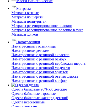
Маски гигиенические
Матрасы
Матрасы ватные
Матрасы из шерсти
Матрасы полиуритан
Матрасы регенирированное волокно
Матрасы регенирированное волокно в тике
Матрасы холкон
Наматрасники
Наматрасники гостинница
Наматрасники детские
Наматрасники с резинкой аквастоп
Наматрасники с резинкой бамбук
Наматрасники с резинкой верблюжья шерсть
Наматрасники с резинкой модерато
Наматрасники с резинкой мулетон
Наматрасники с резинкой овечья шерсть
Наматрасники с резинкой холфит
Одеяла
Одеяла байковые 90% х/б детские
Одеяла байковые взрослые
Одеяла байковые жаккард детский
Одеяла всесезонные
Одеяла детские