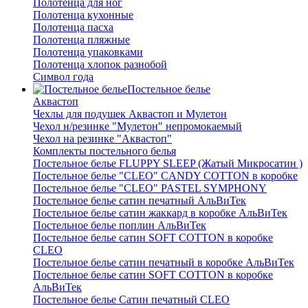
Полотенца для ног
Полотенца кухонные
Полотенца пасха
Полотенца пляжные
Полотенца упаковками
Полотенца хлопок разнобой
Символ года
Постельное белье
Аквастоп
Чехлы для подушек Аквастоп и Мулетон
Чехол н/резинке "Мулетон" непромокаемый
Чехол на резинке "Аквастоп"
Комплекты постельного белья
Постельное белье FLUPPY SLEEP (Жатый Микросатин )
Постельное белье "CLEO" CANDY COTTON в коробке
Постельное белье "CLEO" PASTEL SYMPHONY
Постельное белье сатин печатный АльВиТек
Постельное белье сатин жаккард в коробке АльВиТек
Постельное белье поплин АльВиТек
Постельное белье сатин SOFT COTTON в коробке
CLEO
Постельное белье сатин печатный в коробке АльВиТек
Постельное белье сатин SOFT COTTON в коробке
АльВиТек
Постельное белье Сатин печатный CLEO