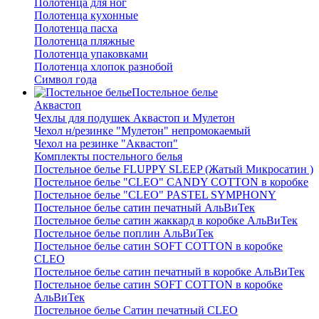
Полотенца для ног
Полотенца кухонные
Полотенца пасха
Полотенца пляжные
Полотенца упаковками
Полотенца хлопок разнобой
Символ года
Постельное белье
Аквастоп
Чехлы для подушек Аквастоп и Мулетон
Чехол н/резинке "Мулетон" непромокаемый
Чехол на резинке "Аквастоп"
Комплекты постельного белья
Постельное белье FLUPPY SLEEP (Жатый Микросатин )
Постельное белье "CLEO" CANDY COTTON в коробке
Постельное белье "CLEO" PASTEL SYMPHONY
Постельное белье сатин печатный АльВиТек
Постельное белье сатин жаккард в коробке АльВиТек
Постельное белье поплин АльВиТек
Постельное белье сатин SOFT COTTON в коробке
CLEO
Постельное белье сатин печатный в коробке АльВиТек
Постельное белье сатин SOFT COTTON в коробке
АльВиТек
Постельное белье Сатин печатный CLEO