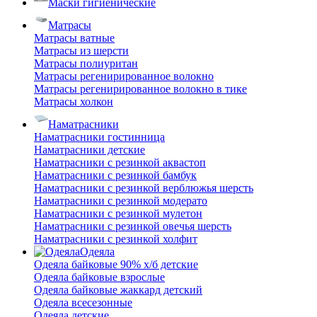
Маски гигиенические
Матрасы
Матрасы ватные
Матрасы из шерсти
Матрасы полиуритан
Матрасы регенирированное волокно
Матрасы регенирированное волокно в тике
Матрасы холкон
Наматрасники
Наматрасники гостинница
Наматрасники детские
Наматрасники с резинкой аквастоп
Наматрасники с резинкой бамбук
Наматрасники с резинкой верблюжья шерсть
Наматрасники с резинкой модерато
Наматрасники с резинкой мулетон
Наматрасники с резинкой овечья шерсть
Наматрасники с резинкой холфит
Одеяла
Одеяла байковые 90% х/б детские
Одеяла байковые взрослые
Одеяла байковые жаккард детский
Одеяла всесезонные
Одеяла детские