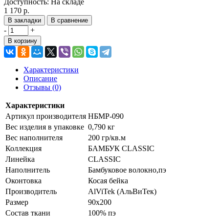
Доступность:
На складе
1 170 р.
В закладки
В сравнение
-
+
В корзину
Характеристики
Описание
Отзывы (0)
Характеристики
Артикул производителя
НБМР-090
Вес изделия в упаковке
0,790 кг
Вес наполнителя
200 гр/кв.м
Коллекция
БАМБУК CLASSIC
Линейка
CLASSIC
Наполнитель
Бамбуковое волокно,пэ
Оконтовка
Косая бейка
Производитель
AlViTek (АльВиТек)
Размер
90х200
Состав ткани
100% пэ