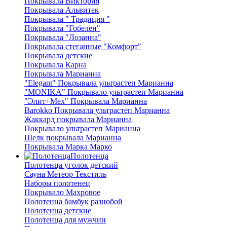
Покрывала Виктория
Покрывала Альвитек
Покрывала " Традиция "
Покрывала "Гобелен"
Покрывала "Лозанна"
Покрывала стеганные "Комфорт"
Покрывала детские
Покрывала Карна
Покрывала Марианна
"Elegant" Покрывала ультрастеп Марианна
"MONIKA" Покрывало ультрастеп Марианна
"Элит+Мех" Покрывала Марианна
Barokko Покрывала ультрастеп Марианна
Жаккард покрывала Марианна
Покрывало ультрастеп Марианна
Шелк покрывала Марианна
Покрывала Марка Марко
Полотенца
Полотенца уголок детский
Сауна Метеор Текстиль
Наборы полотенец
Покрывало Махровое
Полотенца бамбук разнобой
Полотенца детские
Полотенца для мужчин