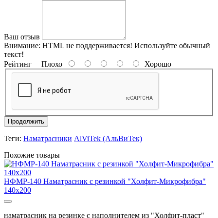
Ваш отзыв
Внимание:
HTML не поддерживается! Используйте обычный
текст!
Рейтинг
Плохо
Хорошо
Продолжить
Теги:
Наматрасники
AlViTek (АльВиТек)
Похожие товары
НФМР-140 Наматрасник с резинкой "Холфит-Микрофибра"
140х200
наматрасник на резинке с наполнителем из "Холфит-пласт"