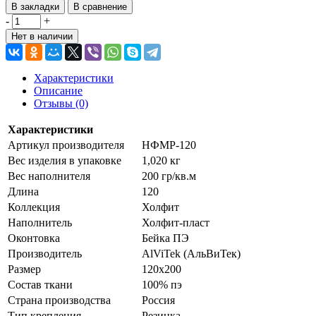
В закладки
В сравнение
-
+
Нет в наличии
Характеристики
Описание
Отзывы (0)
Характеристики
Артикул производителя
НФМР-120
Вес изделия в упаковке
1,020 кг
Вес наполнителя
200 гр/кв.м
Длина
120
Коллекция
Холфит
Наполнитель
Холфит-пласт
Оконтовка
Бейка ПЭ
Производитель
AlViTek (АльВиТек)
Размер
120х200
Состав ткани
100% пэ
Страна производства
Россия
Тип крепления
Резинка