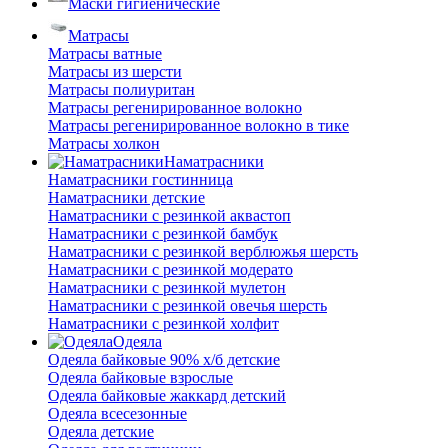
Маски гигиенические
Матрасы
Матрасы ватные
Матрасы из шерсти
Матрасы полиуритан
Матрасы регенирированное волокно
Матрасы регенирированное волокно в тике
Матрасы холкон
Наматрасники
Наматрасники гостинница
Наматрасники детские
Наматрасники с резинкой аквастоп
Наматрасники с резинкой бамбук
Наматрасники с резинкой верблюжья шерсть
Наматрасники с резинкой модерато
Наматрасники с резинкой мулетон
Наматрасники с резинкой овечья шерсть
Наматрасники с резинкой холфит
Одеяла
Одеяла байковые 90% х/б детские
Одеяла байковые взрослые
Одеяла байковые жаккард детский
Одеяла всесезонные
Одеяла детские