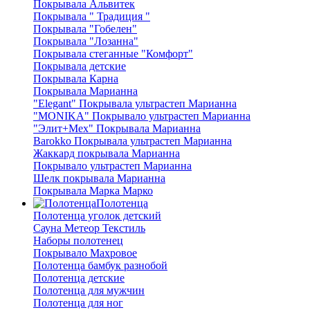
Покрывала Альвитек
Покрывала " Традиция "
Покрывала "Гобелен"
Покрывала "Лозанна"
Покрывала стеганные "Комфорт"
Покрывала детские
Покрывала Карна
Покрывала Марианна
"Elegant" Покрывала ультрастеп Марианна
"MONIKA" Покрывало ультрастеп Марианна
"Элит+Мех" Покрывала Марианна
Barokko Покрывала ультрастеп Марианна
Жаккард покрывала Марианна
Покрывало ультрастеп Марианна
Шелк покрывала Марианна
Покрывала Марка Марко
Полотенца
Полотенца уголок детский
Сауна Метеор Текстиль
Наборы полотенец
Покрывало Махровое
Полотенца бамбук разнобой
Полотенца детские
Полотенца для мужчин
Полотенца для ног