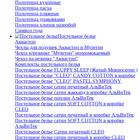
Полотенца кухонные
Полотенца пасха
Полотенца пляжные
Полотенца упаковками
Полотенца хлопок разнобой
Символ года
Постельное белье
Аквастоп
Чехлы для подушек Аквастоп и Мулетон
Чехол н/резинке "Мулетон" непромокаемый
Чехол на резинке "Аквастоп"
Комплекты постельного белья
Постельное белье FLUPPY SLEEP (Жатый Микросатин )
Постельное белье "CLEO" CANDY COTTON в коробке
Постельное белье "CLEO" PASTEL SYMPHONY
Постельное белье сатин печатный АльВиТек
Постельное белье сатин жаккард в коробке АльВиТек
Постельное белье поплин АльВиТек
Постельное белье сатин SOFT COTTON в коробке
CLEO
Постельное белье сатин печатный в коробке АльВиТек
Постельное белье сатин SOFT COTTON в коробке
АльВиТек
Постельное белье Сатин печатный CLEO
Постельное белье сатин печатный в коробке CLEO