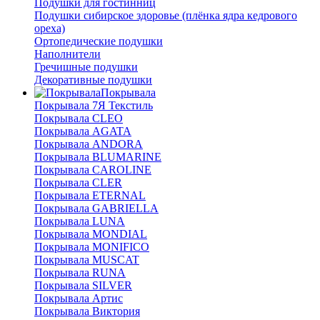
Подушки для гостинниц
Подушки сибирское здоровье (плёнка ядра кедрового
ореха)
Ортопедические подушки
Наполнители
Гречишные подушки
Декоративные подушки
Покрывала
Покрывала 7Я Текстиль
Покрывала CLEO
Покрывала AGATA
Покрывала ANDORA
Покрывала BLUMARINE
Покрывала CAROLINE
Покрывала CLER
Покрывала ETERNAL
Покрывала GABRIELLA
Покрывала LUNA
Покрывала MONDIAL
Покрывала MONIFICO
Покрывала MUSCAT
Покрывала RUNA
Покрывала SILVER
Покрывала Артис
Покрывала Виктория