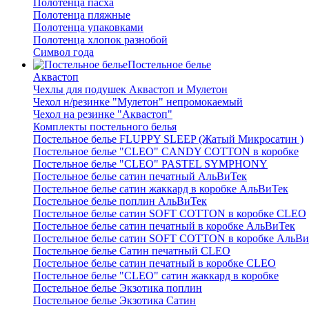
Полотенца пасха
Полотенца пляжные
Полотенца упаковками
Полотенца хлопок разнобой
Символ года
Постельное белье
Аквастоп
Чехлы для подушек Аквастоп и Мулетон
Чехол н/резинке "Мулетон" непромокаемый
Чехол на резинке "Аквастоп"
Комплекты постельного белья
Постельное белье FLUPPY SLEEP (Жатый Микросатин )
Постельное белье "CLEO" CANDY COTTON в коробке
Постельное белье "CLEO" PASTEL SYMPHONY
Постельное белье сатин печатный АльВиТек
Постельное белье сатин жаккард в коробке АльВиТек
Постельное белье поплин АльВиТек
Постельное белье сатин SOFT COTTON в коробке CLEO
Постельное белье сатин печатный в коробке АльВиТек
Постельное белье сатин SOFT COTTON в коробке АльВи
Постельное белье Сатин печатный CLEO
Постельное белье сатин печатный в коробке CLEO
Постельное белье "CLEO" сатин жаккард в коробке
Постельное белье Экзотика поплин
Постельное белье Экзотика Сатин