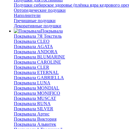
Подушки сибирское здоровье (плёнка ядра кедрового оре
Ортопедические подушки
Наполнители
Гречишные подушки
Декоративные подушки
Покрывала
Покрывала 7Я Текстиль
Покрывала CLEO
Покрывала AGATA
Покрывала ANDORA
Покрывала BLUMARINE
Покрывала CAROLINE
Покрывала CLER
Покрывала ETERNAL
Покрывала GABRIELLA
Покрывала LUNA
Покрывала MONDIAL
Покрывала MONIFICO
Покрывала MUSCAT
Покрывала RUNA
Покрывала SILVER
Покрывала Артис
Покрывала Виктория
Покрывала Альвитек