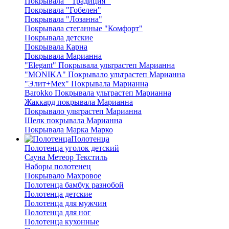
Покрывала " Традиция "
Покрывала "Гобелен"
Покрывала "Лозанна"
Покрывала стеганные "Комфорт"
Покрывала детские
Покрывала Карна
Покрывала Марианна
"Elegant" Покрывала ультрастеп Марианна
"MONIKA" Покрывало ультрастеп Марианна
"Элит+Мех" Покрывала Марианна
Barokko Покрывала ультрастеп Марианна
Жаккард покрывала Марианна
Покрывало ультрастеп Марианна
Шелк покрывала Марианна
Покрывала Марка Марко
Полотенца
Полотенца уголок детский
Сауна Метеор Текстиль
Наборы полотенец
Покрывало Махровое
Полотенца бамбук разнобой
Полотенца детские
Полотенца для мужчин
Полотенца для ног
Полотенца кухонные