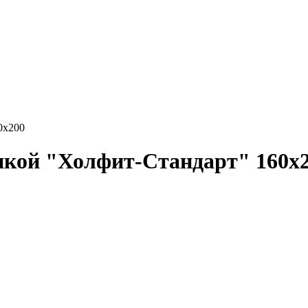
0х200
нкой "Холфит-Стандарт" 160х