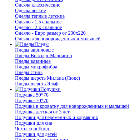
Одеяла классические
Одеяла легкие
Одеяла теплые детские
Одеяло - 1,5 спальное
Одеяло - 2-х спальное
Одеяло - Евро размер от 200х220
Одеяло для новорожденных и малышей
Пледы
Пледы акриловые
Пледы Велсофт Марианна
Пледы вязанные
Пледы микрофибра
Пледы стиль
Пледы шерсть Милана (Люкс)
Пледы шерсть Эльф
Подушки
Подушка 50*70
Подушка 70*70
Подушка в кроватку для новорожденных и малышей
Подушка детская от 3 лет
Подушки для беременных и кормящих
Подушки для сна
Чехол спанбонд
Подушки для детей
Подушки для гостинниц