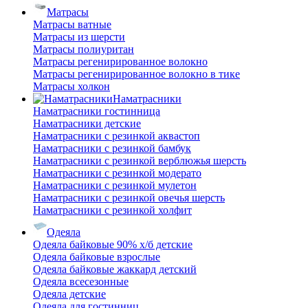
Матрасы
Матрасы ватные
Матрасы из шерсти
Матрасы полиуритан
Матрасы регенирированное волокно
Матрасы регенирированное волокно в тике
Матрасы холкон
Наматрасники
Наматрасники гостинница
Наматрасники детские
Наматрасники с резинкой аквастоп
Наматрасники с резинкой бамбук
Наматрасники с резинкой верблюжья шерсть
Наматрасники с резинкой модерато
Наматрасники с резинкой мулетон
Наматрасники с резинкой овечья шерсть
Наматрасники с резинкой холфит
Одеяла
Одеяла байковые 90% х/б детские
Одеяла байковые взрослые
Одеяла байковые жаккард детский
Одеяла всесезонные
Одеяла детские
Одеяла для гостинниц