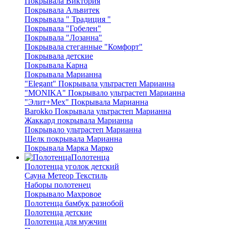
Покрывала Виктория
Покрывала Альвитек
Покрывала " Традиция "
Покрывала "Гобелен"
Покрывала "Лозанна"
Покрывала стеганные "Комфорт"
Покрывала детские
Покрывала Карна
Покрывала Марианна
"Elegant" Покрывала ультрастеп Марианна
"MONIKA" Покрывало ультрастеп Марианна
"Элит+Мех" Покрывала Марианна
Barokko Покрывала ультрастеп Марианна
Жаккард покрывала Марианна
Покрывало ультрастеп Марианна
Шелк покрывала Марианна
Покрывала Марка Марко
Полотенца
Полотенца уголок детский
Сауна Метеор Текстиль
Наборы полотенец
Покрывало Махровое
Полотенца бамбук разнобой
Полотенца детские
Полотенца для мужчин