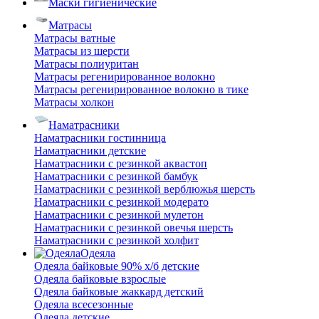
Маски гигиенические
Матрасы
Матрасы ватные
Матрасы из шерсти
Матрасы полиуритан
Матрасы регенирированное волокно
Матрасы регенирированное волокно в тике
Матрасы холкон
Наматрасники
Наматрасники гостинница
Наматрасники детские
Наматрасники с резинкой аквастоп
Наматрасники с резинкой бамбук
Наматрасники с резинкой верблюжья шерсть
Наматрасники с резинкой модерато
Наматрасники с резинкой мулетон
Наматрасники с резинкой овечья шерсть
Наматрасники с резинкой холфит
Одеяла
Одеяла байковые 90% х/б детские
Одеяла байковые взрослые
Одеяла байковые жаккард детский
Одеяла всесезонные
Одеяла детские