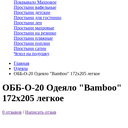
Покрывало Махровое
Простыни вафельные
Простыни детские
Простыни для гостиниц
Простыни лен
Простыни махровые
Простыни на резинке
Простыни пляжные
Простыни поплин
Простыни сатин
Чехол на подушку
Главная
Одеяла
ОББ-О-20 Одеяло "Bamboo" 172х205 легкое
ОББ-О-20 Одеяло "Bamboo"
172х205 легкое
0 отзывов
/
Написать отзыв