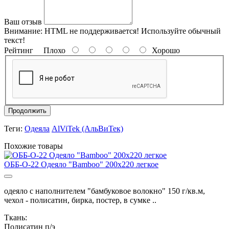
Ваш отзыв
Внимание:
HTML не поддерживается! Используйте обычный
текст!
Рейтинг
Плохо
Хорошо
Продолжить
Теги:
Одеяла
AlViTek (АльВиТек)
Похожие товары
ОББ-О-22 Одеяло "Bamboo" 200х220 легкое
одеяло с наполнителем "бамбуковое волокно" 150 г/кв.м,
чехол - полисатин, бирка, постер, в сумке ..
Ткань:
Полисатин п/э