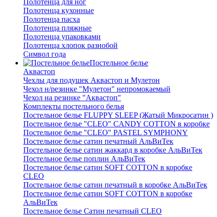
Полотенца для ног
Полотенца кухонные
Полотенца пасха
Полотенца пляжные
Полотенца упаковками
Полотенца хлопок разнобой
Символ года
Постельное белье
Аквастоп
Чехлы для подушек Аквастоп и Мулетон
Чехол н/резинке "Мулетон" непромокаемый
Чехол на резинке "Аквастоп"
Комплекты постельного белья
Постельное белье FLUPPY SLEEP (Жатый Микросатин )
Постельное белье "CLEO" CANDY COTTON в коробке
Постельное белье "CLEO" PASTEL SYMPHONY
Постельное белье сатин печатный АльВиТек
Постельное белье сатин жаккард в коробке АльВиТек
Постельное белье поплин АльВиТек
Постельное белье сатин SOFT COTTON в коробке
CLEO
Постельное белье сатин печатный в коробке АльВиТек
Постельное белье сатин SOFT COTTON в коробке
АльВиТек
Постельное белье Сатин печатный CLEO