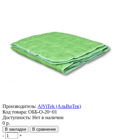
Производитель:
AlViTek (АльВиТек)
Код товара:
ОББ-О-20~01
Доступность:
Нет в наличии
0 р.
В закладки
В сравнение
-
+