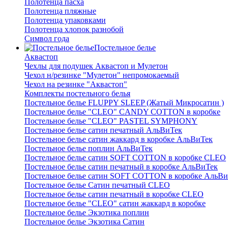
Полотенца пасха
Полотенца пляжные
Полотенца упаковками
Полотенца хлопок разнобой
Символ года
Постельное белье
Аквастоп
Чехлы для подушек Аквастоп и Мулетон
Чехол н/резинке "Мулетон" непромокаемый
Чехол на резинке "Аквастоп"
Комплекты постельного белья
Постельное белье FLUPPY SLEEP (Жатый Микросатин )
Постельное белье "CLEO" CANDY COTTON в коробке
Постельное белье "CLEO" PASTEL SYMPHONY
Постельное белье сатин печатный АльВиТек
Постельное белье сатин жаккард в коробке АльВиТек
Постельное белье поплин АльВиТек
Постельное белье сатин SOFT COTTON в коробке CLEO
Постельное белье сатин печатный в коробке АльВиТек
Постельное белье сатин SOFT COTTON в коробке АльВи
Постельное белье Сатин печатный CLEO
Постельное белье сатин печатный в коробке CLEO
Постельное белье "CLEO" сатин жаккард в коробке
Постельное белье Экзотика поплин
Постельное белье Экзотика Сатин