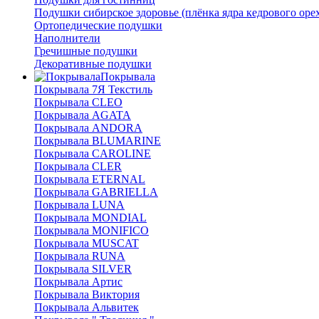
Подушки сибирское здоровье (плёнка ядра кедрового оре
Ортопедические подушки
Наполнители
Гречишные подушки
Декоративные подушки
Покрывала
Покрывала 7Я Текстиль
Покрывала CLEO
Покрывала AGATA
Покрывала ANDORA
Покрывала BLUMARINE
Покрывала CAROLINE
Покрывала CLER
Покрывала ETERNAL
Покрывала GABRIELLA
Покрывала LUNA
Покрывала MONDIAL
Покрывала MONIFICO
Покрывала MUSCAT
Покрывала RUNA
Покрывала SILVER
Покрывала Артис
Покрывала Виктория
Покрывала Альвитек