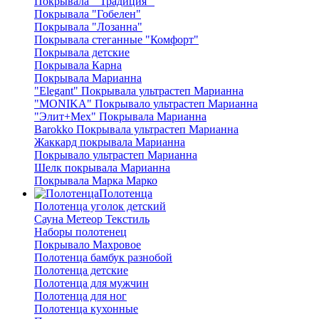
Покрывала " Традиция "
Покрывала "Гобелен"
Покрывала "Лозанна"
Покрывала стеганные "Комфорт"
Покрывала детские
Покрывала Карна
Покрывала Марианна
"Elegant" Покрывала ультрастеп Марианна
"MONIKA" Покрывало ультрастеп Марианна
"Элит+Мех" Покрывала Марианна
Barokko Покрывала ультрастеп Марианна
Жаккард покрывала Марианна
Покрывало ультрастеп Марианна
Шелк покрывала Марианна
Покрывала Марка Марко
Полотенца
Полотенца уголок детский
Сауна Метеор Текстиль
Наборы полотенец
Покрывало Махровое
Полотенца бамбук разнобой
Полотенца детские
Полотенца для мужчин
Полотенца для ног
Полотенца кухонные