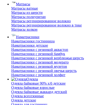
Матрасы
Матрасы ватные
Матрасы из шерсти
Матрасы полиуритан
Матрасы регенирированное волокно
Матрасы регенирированное волокно в тике
Матрасы холкон
Наматрасники
Наматрасники гостинница
Наматрасники детские
Наматрасники с резинкой аквастоп
Наматрасники с резинкой бамбук
Наматрасники с резинкой верблюжья шерсть
Наматрасники с резинкой модерато
Наматрасники с резинкой мулетон
Наматрасники с резинкой овечья шерсть
Наматрасники с резинкой холфит
Одеяла
Одеяла байковые 90% х/б детские
Одеяла байковые взрослые
Одеяла байковые жаккард детский
Одеяла всесезонные
Одеяла детские
Одеяла для гостинниц