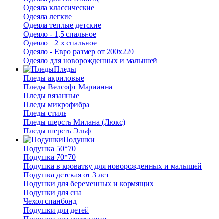
Одеяла классические
Одеяла легкие
Одеяла теплые детские
Одеяло - 1,5 спальное
Одеяло - 2-х спальное
Одеяло - Евро размер от 200х220
Одеяло для новорожденных и малышей
Пледы
Пледы акриловые
Пледы Велсофт Марианна
Пледы вязанные
Пледы микрофибра
Пледы стиль
Пледы шерсть Милана (Люкс)
Пледы шерсть Эльф
Подушки
Подушка 50*70
Подушка 70*70
Подушка в кроватку для новорожденных и малышей
Подушка детская от 3 лет
Подушки для беременных и кормящих
Подушки для сна
Чехол спанбонд
Подушки для детей
Подушки для гостинниц