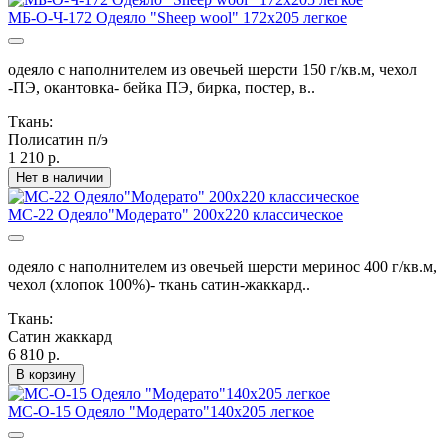
МБ-О-Ч-172 Одеяло "Sheep wool" 172х205 легкое
одеяло с наполнителем из овечьей шерсти 150 г/кв.м, чехол
-ПЭ, окантовка- бейка ПЭ, бирка, постер, в..
Ткань:
Полисатин п/э
1 210 р.
Нет в наличии
МС-22 Одеяло"Модерато" 200х220 классическое
одеяло с наполнителем из овечьей шерсти меринос 400 г/кв.м,
чехол (хлопок 100%)- ткань сатин-жаккард..
Ткань:
Сатин жаккард
6 810 р.
В корзину
МС-О-15 Одеяло "Модерато"140х205 легкое