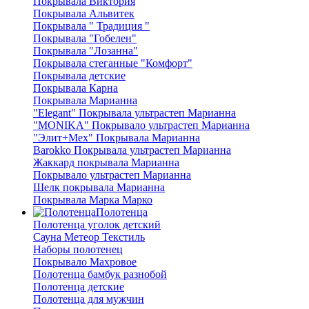
Покрывала Виктория
Покрывала Альвитек
Покрывала " Традиция "
Покрывала "Гобелен"
Покрывала "Лозанна"
Покрывала стеганные "Комфорт"
Покрывала детские
Покрывала Карна
Покрывала Марианна
"Elegant" Покрывала ультрастеп Марианна
"MONIKA" Покрывало ультрастеп Марианна
"Элит+Мех" Покрывала Марианна
Barokko Покрывала ультрастеп Марианна
Жаккард покрывала Марианна
Покрывало ультрастеп Марианна
Шелк покрывала Марианна
Покрывала Марка Марко
Полотенца
Полотенца уголок детский
Сауна Метеор Текстиль
Наборы полотенец
Покрывало Махровое
Полотенца бамбук разнобой
Полотенца детские
Полотенца для мужчин