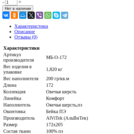
-
+
Нет в наличии
Характеристики
Описание
Отзывы (0)
Характеристики
Артикул
МБ-О-172
производителя
Вес изделия в
1,820 кг
упаковке
Вес наполнителя
200 гр/кв.м
Длина
172
Коллекция
Овечья шерсть
Линейка
Комфорт
Наполнитель
Овечья шерсть,пэ
Оконтовка
Бейка ПЭ
Производитель
AlViTek (АльВиТек)
Размер
172х205
Состав ткани
100% пэ