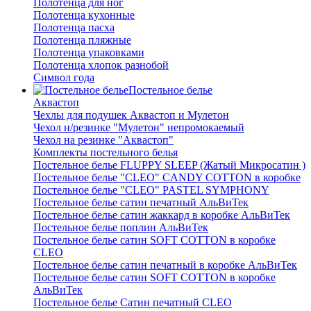
Полотенца для ног
Полотенца кухонные
Полотенца пасха
Полотенца пляжные
Полотенца упаковками
Полотенца хлопок разнобой
Символ года
Постельное белье
Аквастоп
Чехлы для подушек Аквастоп и Мулетон
Чехол н/резинке "Мулетон" непромокаемый
Чехол на резинке "Аквастоп"
Комплекты постельного белья
Постельное белье FLUPPY SLEEP (Жатый Микросатин )
Постельное белье "CLEO" CANDY COTTON в коробке
Постельное белье "CLEO" PASTEL SYMPHONY
Постельное белье сатин печатный АльВиТек
Постельное белье сатин жаккард в коробке АльВиТек
Постельное белье поплин АльВиТек
Постельное белье сатин SOFT COTTON в коробке
CLEO
Постельное белье сатин печатный в коробке АльВиТек
Постельное белье сатин SOFT COTTON в коробке
АльВиТек
Постельное белье Сатин печатный CLEO