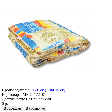
Производитель:
AlViTek (АльВиТек)
Код товара:
МБ-О-172~01
Доступность:
Нет в наличии
0 р.
В закладки
В сравнение