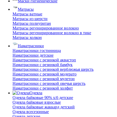
Маски гигиенические
Матрасы
Матрасы ватные
Матрасы из шерсти
Матрасы полиуритан
Матрасы регенирированное волокно
Матрасы регенирированное волокно в тике
Матрасы холкон
Наматрасники
Наматрасники гостинница
Наматрасники детские
Наматрасники с резинкой аквастоп
Наматрасники с резинкой бамбук
Наматрасники с резинкой верблюжья шерсть
Наматрасники с резинкой модерато
Наматрасники с резинкой мулетон
Наматрасники с резинкой овечья шерсть
Наматрасники с резинкой холфит
Одеяла
Одеяла байковые 90% х/б детские
Одеяла байковые взрослые
Одеяла байковые жаккард детский
Одеяла всесезонные
Одеяла детские