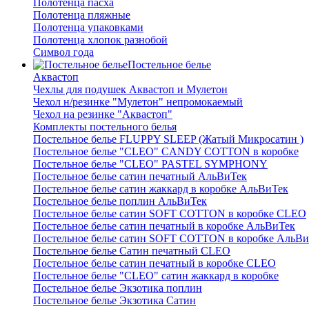
Полотенца пасха
Полотенца пляжные
Полотенца упаковками
Полотенца хлопок разнобой
Символ года
Постельное белье
Аквастоп
Чехлы для подушек Аквастоп и Мулетон
Чехол н/резинке "Мулетон" непромокаемый
Чехол на резинке "Аквастоп"
Комплекты постельного белья
Постельное белье FLUPPY SLEEP (Жатый Микросатин )
Постельное белье "CLEO" CANDY COTTON в коробке
Постельное белье "CLEO" PASTEL SYMPHONY
Постельное белье сатин печатный АльВиТек
Постельное белье сатин жаккард в коробке АльВиТек
Постельное белье поплин АльВиТек
Постельное белье сатин SOFT COTTON в коробке CLEO
Постельное белье сатин печатный в коробке АльВиТек
Постельное белье сатин SOFT COTTON в коробке АльВи
Постельное белье Сатин печатный CLEO
Постельное белье сатин печатный в коробке CLEO
Постельное белье "CLEO" сатин жаккард в коробке
Постельное белье Экзотика поплин
Постельное белье Экзотика Сатин