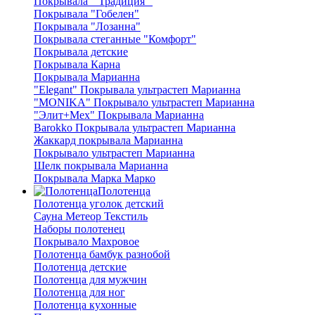
Покрывала " Традиция "
Покрывала "Гобелен"
Покрывала "Лозанна"
Покрывала стеганные "Комфорт"
Покрывала детские
Покрывала Карна
Покрывала Марианна
"Elegant" Покрывала ультрастеп Марианна
"MONIKA" Покрывало ультрастеп Марианна
"Элит+Мех" Покрывала Марианна
Barokko Покрывала ультрастеп Марианна
Жаккард покрывала Марианна
Покрывало ультрастеп Марианна
Шелк покрывала Марианна
Покрывала Марка Марко
Полотенца
Полотенца уголок детский
Сауна Метеор Текстиль
Наборы полотенец
Покрывало Махровое
Полотенца бамбук разнобой
Полотенца детские
Полотенца для мужчин
Полотенца для ног
Полотенца кухонные