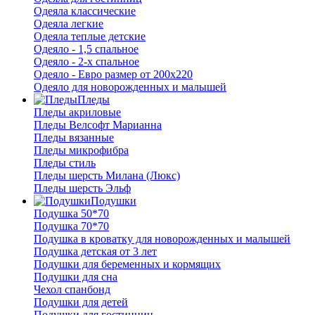
Одеяла классические
Одеяла легкие
Одеяла теплые детские
Одеяло - 1,5 спальное
Одеяло - 2-х спальное
Одеяло - Евро размер от 200х220
Одеяло для новорожденных и малышей
Пледы
Пледы акриловые
Пледы Велсофт Марианна
Пледы вязанные
Пледы микрофибра
Пледы стиль
Пледы шерсть Милана (Люкс)
Пледы шерсть Эльф
Подушки
Подушка 50*70
Подушка 70*70
Подушка в кроватку для новорожденных и малышей
Подушка детская от 3 лет
Подушки для беременных и кормящих
Подушки для сна
Чехол спанбонд
Подушки для детей
Подушки для гостинниц