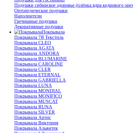
Подушки сибирское здоровье (плёнка ядра кедрового оре
Ортопедические подушки
Наполнители
Гречишные подушки
Декоративные подушки
Покрывала
Покрывала 7Я Текстиль
Покрывала CLEO
Покрывала AGATA
Покрывала ANDORA
Покрывала BLUMARINE
Покрывала CAROLINE
Покрывала CLER
Покрывала ETERNAL
Покрывала GABRIELLA
Покрывала LUNA
Покрывала MONDIAL
Покрывала MONIFICO
Покрывала MUSCAT
Покрывала RUNA
Покрывала SILVER
Покрывала Артис
Покрывала Виктория
Покрывала Альвитек