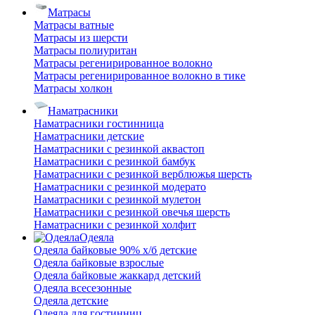
Матрасы
Матрасы ватные
Матрасы из шерсти
Матрасы полиуритан
Матрасы регенирированное волокно
Матрасы регенирированное волокно в тике
Матрасы холкон
Наматрасники
Наматрасники гостинница
Наматрасники детские
Наматрасники с резинкой аквастоп
Наматрасники с резинкой бамбук
Наматрасники с резинкой верблюжья шерсть
Наматрасники с резинкой модерато
Наматрасники с резинкой мулетон
Наматрасники с резинкой овечья шерсть
Наматрасники с резинкой холфит
Одеяла
Одеяла байковые 90% х/б детские
Одеяла байковые взрослые
Одеяла байковые жаккард детский
Одеяла всесезонные
Одеяла детские
Одеяла для гостинниц