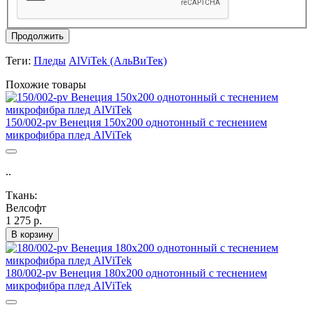
Продолжить
Теги:
Пледы
AlViTek (АльВиТек)
Похожие товары
150/002-pv Венеция 150х200 однотонный с теснением
микрофибра плед AlViTek
..
Ткань:
Велсофт
1 275 р.
В корзину
180/002-pv Венеция 180х200 однотонный с теснением
микрофибра плед AlViTek