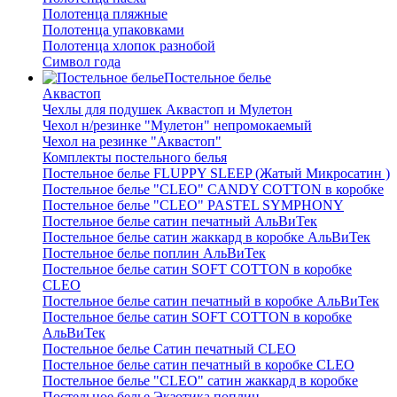
Полотенца пляжные
Полотенца упаковками
Полотенца хлопок разнобой
Символ года
Постельное белье
Аквастоп
Чехлы для подушек Аквастоп и Мулетон
Чехол н/резинке "Мулетон" непромокаемый
Чехол на резинке "Аквастоп"
Комплекты постельного белья
Постельное белье FLUPPY SLEEP (Жатый Микросатин )
Постельное белье "CLEO" CANDY COTTON в коробке
Постельное белье "CLEO" PASTEL SYMPHONY
Постельное белье сатин печатный АльВиТек
Постельное белье сатин жаккард в коробке АльВиТек
Постельное белье поплин АльВиТек
Постельное белье сатин SOFT COTTON в коробке
CLEO
Постельное белье сатин печатный в коробке АльВиТек
Постельное белье сатин SOFT COTTON в коробке
АльВиТек
Постельное белье Сатин печатный CLEO
Постельное белье сатин печатный в коробке CLEO
Постельное белье "CLEO" сатин жаккард в коробке
Постельное белье Экзотика поплин