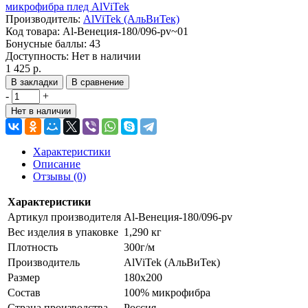
Производитель:
AlViTek (АльВиТек)
Код товара:
Al-Венеция-180/096-pv~01
Бонусные баллы:
43
Доступность:
Нет в наличии
1 425 р.
В закладки
В сравнение
-
+
Нет в наличии
Характеристики
Описание
Отзывы (0)
Характеристики
Артикул производителя
Al-Венеция-180/096-pv
Вес изделия в упаковке
1,290 кг
Плотность
300г/м
Производитель
AlViTek (АльВиТек)
Размер
180х200
Состав
100% микрофибра
Страна производства
Россия