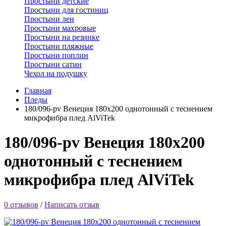
Простыни детские
Простыни для гостиниц
Простыни лен
Простыни махровые
Простыни на резинке
Простыни пляжные
Простыни поплин
Простыни сатин
Чехол на подушку
Главная
Пледы
180/096-pv Венеция 180х200 однотонный с теснением
микрофибра плед AlViTek
180/096-pv Венеция 180х200
однотонный с теснением
микрофибра плед AlViTek
0 отзывов
/
Написать отзыв