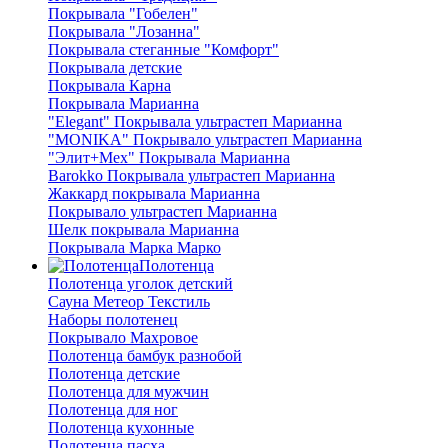
Покрывала "Гобелен"
Покрывала "Лозанна"
Покрывала стеганные "Комфорт"
Покрывала детские
Покрывала Карна
Покрывала Марианна
"Elegant" Покрывала ультрастеп Марианна
"MONIKA" Покрывало ультрастеп Марианна
"Элит+Мех" Покрывала Марианна
Barokko Покрывала ультрастеп Марианна
Жаккард покрывала Марианна
Покрывало ультрастеп Марианна
Шелк покрывала Марианна
Покрывала Марка Марко
Полотенца
Полотенца уголок детский
Сауна Метеор Текстиль
Наборы полотенец
Покрывало Махровое
Полотенца бамбук разнобой
Полотенца детские
Полотенца для мужчин
Полотенца для ног
Полотенца кухонные
Полотенца пасха