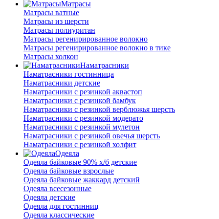
Матрасы
Матрасы ватные
Матрасы из шерсти
Матрасы полиуритан
Матрасы регенирированное волокно
Матрасы регенирированное волокно в тике
Матрасы холкон
Наматрасники
Наматрасники гостинница
Наматрасники детские
Наматрасники с резинкой аквастоп
Наматрасники с резинкой бамбук
Наматрасники с резинкой верблюжья шерсть
Наматрасники с резинкой модерато
Наматрасники с резинкой мулетон
Наматрасники с резинкой овечья шерсть
Наматрасники с резинкой холфит
Одеяла
Одеяла байковые 90% х/б детские
Одеяла байковые взрослые
Одеяла байковые жаккард детский
Одеяла всесезонные
Одеяла детские
Одеяла для гостинниц
Одеяла классические