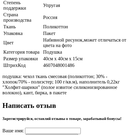
Степень
Упругая
поддержки
Страна
Россия
производства
Ткань
Поликоттон
Упаковка
Пакет
Набивной рисунок,может отличаться от
Цвет
цвета на фото
Категория товара
Подушка
Размер упаковки
40см х 40см х 15см
ШтрихКод
4607048001486
подушка: чехол ткань смесовая (поликоттон; 30% -
хлопок/70% - полиэстер; 100 г/кв.м), наполнитель 0,22кг
"Холфит-шарики" (полое извитое силиконизированное
волокно), кант, бирка, в пакете
Написать отзыв
Зарегистрируйся, оставляй отзывы о товаре, зарабатывай бонусы!
Ваше имя: