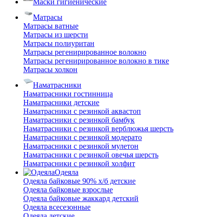
Маски гигиенические
Матрасы
Матрасы ватные
Матрасы из шерсти
Матрасы полиуритан
Матрасы регенирированное волокно
Матрасы регенирированное волокно в тике
Матрасы холкон
Наматрасники
Наматрасники гостинница
Наматрасники детские
Наматрасники с резинкой аквастоп
Наматрасники с резинкой бамбук
Наматрасники с резинкой верблюжья шерсть
Наматрасники с резинкой модерато
Наматрасники с резинкой мулетон
Наматрасники с резинкой овечья шерсть
Наматрасники с резинкой холфит
Одеяла
Одеяла байковые 90% х/б детские
Одеяла байковые взрослые
Одеяла байковые жаккард детский
Одеяла всесезонные
Одеяла детские