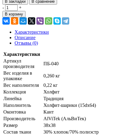
В закладки
В сравнение
-
+
В корзину
Характеристики
Описание
Отзывы (0)
Характеристики
Артикул
ПБ-040
производителя
Вес изделия в
0,260 кг
упаковке
Вес наполнителя
0,22 кг
Коллекция
Холфит
Линейка
Традиция
Наполнитель
Холфит-шарики (15dх64)
Оконтовка
Кант
Производитель
AlViTek (АльВиТек)
Размер
38х38
Состав ткани
30% хлопок/70% полиэстр