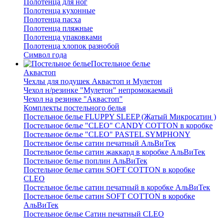
Полотенца для ног
Полотенца кухонные
Полотенца пасха
Полотенца пляжные
Полотенца упаковками
Полотенца хлопок разнобой
Символ года
Постельное белье
Аквастоп
Чехлы для подушек Аквастоп и Мулетон
Чехол н/резинке "Мулетон" непромокаемый
Чехол на резинке "Аквастоп"
Комплекты постельного белья
Постельное белье FLUPPY SLEEP (Жатый Микросатин )
Постельное белье "CLEO" CANDY COTTON в коробке
Постельное белье "CLEO" PASTEL SYMPHONY
Постельное белье сатин печатный АльВиТек
Постельное белье сатин жаккард в коробке АльВиТек
Постельное белье поплин АльВиТек
Постельное белье сатин SOFT COTTON в коробке
CLEO
Постельное белье сатин печатный в коробке АльВиТек
Постельное белье сатин SOFT COTTON в коробке
АльВиТек
Постельное белье Сатин печатный CLEO