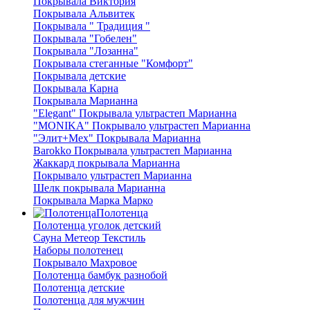
Покрывала Виктория
Покрывала Альвитек
Покрывала " Традиция "
Покрывала "Гобелен"
Покрывала "Лозанна"
Покрывала стеганные "Комфорт"
Покрывала детские
Покрывала Карна
Покрывала Марианна
"Elegant" Покрывала ультрастеп Марианна
"MONIKA" Покрывало ультрастеп Марианна
"Элит+Мех" Покрывала Марианна
Barokko Покрывала ультрастеп Марианна
Жаккард покрывала Марианна
Покрывало ультрастеп Марианна
Шелк покрывала Марианна
Покрывала Марка Марко
Полотенца
Полотенца уголок детский
Сауна Метеор Текстиль
Наборы полотенец
Покрывало Махровое
Полотенца бамбук разнобой
Полотенца детские
Полотенца для мужчин