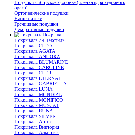
Подушки сибирское здоровье (плёнка ядра кедрового
ореха)
Ортопедические подушки
Наполнители
Гречишные подушки
Декоративные подушки
Покрывала
Покрывала 7Я Текстиль
Покрывала CLEO
Покрывала AGATA
Покрывала ANDORA
Покрывала BLUMARINE
Покрывала CAROLINE
Покрывала CLER
Покрывала ETERNAL
Покрывала GABRIELLA
Покрывала LUNA
Покрывала MONDIAL
Покрывала MONIFICO
Покрывала MUSCAT
Покрывала RUNA
Покрывала SILVER
Покрывала Артис
Покрывала Виктория
Покрывала Альвитек