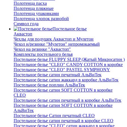
Полотенца пасха
Полотенца пляжные
Полотенца упаковками
Полотенца хлопок разнобой
Символ года
Постельное белье
Аквастоп
Чехлы для подушек Аквастоп и Мулетон
Чехол н/резинке "Мулетон" непромокаемый
Чехол на резинке "Аквастоп"
Комплекты постельного белья
Постельное белье FLUPPY SLEEP (Жатый Микросатин )
Постельное белье "CLEO" CANDY COTTON в коробке
Постельное белье "CLEO" PASTEL SYMPHONY
Постельное белье сатин печатный АльВиТек
Постельное белье сатин жаккард в коробке АльВиТек
Постельное белье поплин АльВиТек
Постельное белье сатин SOFT COTTON в коробке
CLEO
Постельное белье сатин печатный в коробке АльВиТек
Постельное белье сатин SOFT COTTON в коробке
АльВиТек
Постельное белье Сатин печатный CLEO
Постельное белье сатин печатный в коробке CLEO
Постельное белье "CLEO" сатин жаккард в коробке