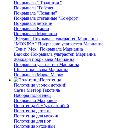
Покрывала " Традиция "
Покрывала "Гобелен"
Покрывала "Лозанна"
Покрывала стеганные "Комфорт"
Покрывала детские
Покрывала Карна
Покрывала Марианна
"Elegant" Покрывала ультрастеп Марианна
"MONIKA" Покрывало ультрастеп Марианна
"Элит+Мех" Покрывала Марианна
Barokko Покрывала ультрастеп Марианна
Жаккард покрывала Марианна
Покрывало ультрастеп Марианна
Шелк покрывала Марианна
Покрывала Марка Марко
Полотенца
Полотенца уголок детский
Сауна Метеор Текстиль
Наборы полотенец
Покрывало Махровое
Полотенца бамбук разнобой
Полотенца детские
Полотенца для мужчин
Полотенца для ног
Полотенца кухонные