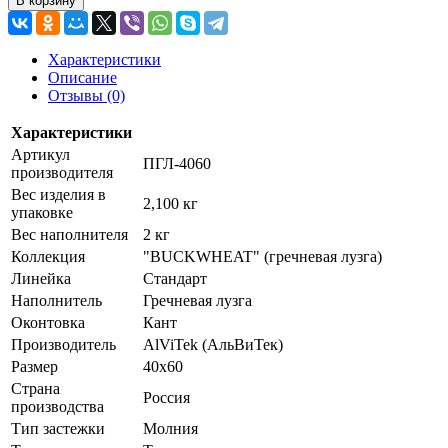
В корзину
Характеристики
Описание
Отзывы (0)
Характеристики
Артикул
ПГЛ-4060
производителя
Вес изделия в
2,100 кг
упаковке
Вес наполнителя
2 кг
Коллекция
"BUCKWHEAT" (гречневая лузга)
Линейка
Стандарт
Наполнитель
Гречневая лузга
Оконтовка
Кант
Производитель
AlViTek (АльВиТек)
Размер
40х60
Страна
Россия
производства
Тип застежки
Молния