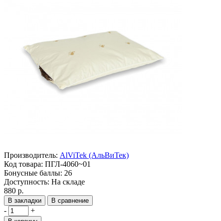
Производитель:
AlViTek (АльВиТек)
Код товара:
ПГЛ-4060~01
Бонусные баллы:
26
Доступность:
На складе
880 р.
В закладки
В сравнение
-
+