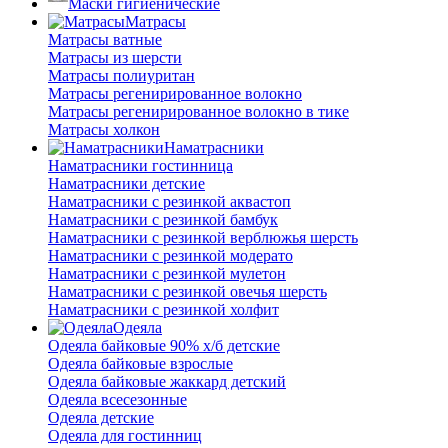
Маски гигиенические
Матрасы
Матрасы ватные
Матрасы из шерсти
Матрасы полиуритан
Матрасы регенирированное волокно
Матрасы регенирированное волокно в тике
Матрасы холкон
Наматрасники
Наматрасники гостинница
Наматрасники детские
Наматрасники с резинкой аквастоп
Наматрасники с резинкой бамбук
Наматрасники с резинкой верблюжья шерсть
Наматрасники с резинкой модерато
Наматрасники с резинкой мулетон
Наматрасники с резинкой овечья шерсть
Наматрасники с резинкой холфит
Одеяла
Одеяла байковые 90% х/б детские
Одеяла байковые взрослые
Одеяла байковые жаккард детский
Одеяла всесезонные
Одеяла детские
Одеяла для гостинниц