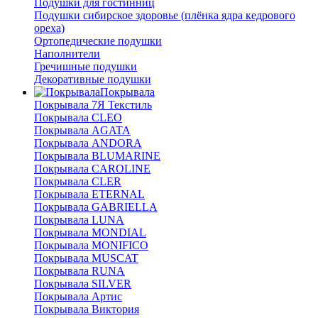
Подушки для гостинниц
Подушки сибирское здоровье (плёнка ядра кедрового
ореха)
Ортопедические подушки
Наполнители
Гречишные подушки
Декоративные подушки
Покрывала
Покрывала 7Я Текстиль
Покрывала CLEO
Покрывала AGATA
Покрывала ANDORA
Покрывала BLUMARINE
Покрывала CAROLINE
Покрывала CLER
Покрывала ETERNAL
Покрывала GABRIELLA
Покрывала LUNA
Покрывала MONDIAL
Покрывала MONIFICO
Покрывала MUSCAT
Покрывала RUNA
Покрывала SILVER
Покрывала Артис
Покрывала Виктория