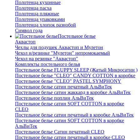
Полотенца кухонные
Полотенца пасха
Полотенца пляжные
Полотенца упаковками
Полотенца хлопок разнобой
Символ года
Постельное белье
Аквастоп
Чехлы для подушек Аквастоп и Мулетон
Чехол н/резинке "Мулетон" непромокаемый
Чехол на резинке "Аквастоп"
Комплекты постельного белья
Постельное белье FLUPPY SLEEP (Жатый Микросатин )
Постельное белье "CLEO" CANDY COTTON в коробке
Постельное белье "CLEO" PASTEL SYMPHONY
Постельное белье сатин печатный АльВиТек
Постельное белье сатин жаккард в коробке АльВиТек
Постельное белье поплин АльВиТек
Постельное белье сатин SOFT COTTON в коробке
CLEO
Постельное белье сатин печатный в коробке АльВиТек
Постельное белье сатин SOFT COTTON в коробке
АльВиТек
Постельное белье Сатин печатный CLEO
Постельное белье сатин печатный в коробке CLEO