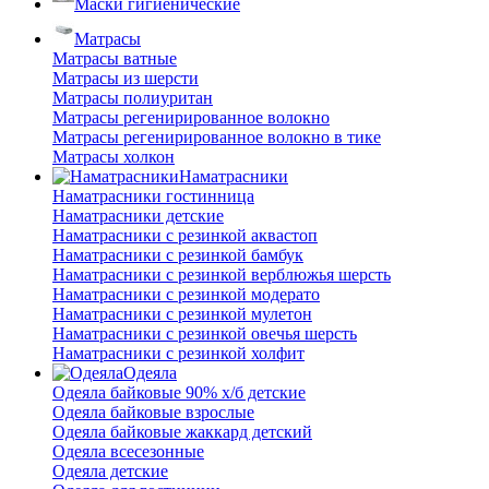
Маски гигиенические
Матрасы
Матрасы ватные
Матрасы из шерсти
Матрасы полиуритан
Матрасы регенирированное волокно
Матрасы регенирированное волокно в тике
Матрасы холкон
Наматрасники
Наматрасники гостинница
Наматрасники детские
Наматрасники с резинкой аквастоп
Наматрасники с резинкой бамбук
Наматрасники с резинкой верблюжья шерсть
Наматрасники с резинкой модерато
Наматрасники с резинкой мулетон
Наматрасники с резинкой овечья шерсть
Наматрасники с резинкой холфит
Одеяла
Одеяла байковые 90% х/б детские
Одеяла байковые взрослые
Одеяла байковые жаккард детский
Одеяла всесезонные
Одеяла детские