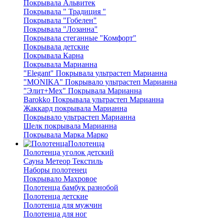
Покрывала Альвитек
Покрывала " Традиция "
Покрывала "Гобелен"
Покрывала "Лозанна"
Покрывала стеганные "Комфорт"
Покрывала детские
Покрывала Карна
Покрывала Марианна
"Elegant" Покрывала ультрастеп Марианна
"MONIKA" Покрывало ультрастеп Марианна
"Элит+Мех" Покрывала Марианна
Barokko Покрывала ультрастеп Марианна
Жаккард покрывала Марианна
Покрывало ультрастеп Марианна
Шелк покрывала Марианна
Покрывала Марка Марко
Полотенца
Полотенца уголок детский
Сауна Метеор Текстиль
Наборы полотенец
Покрывало Махровое
Полотенца бамбук разнобой
Полотенца детские
Полотенца для мужчин
Полотенца для ног