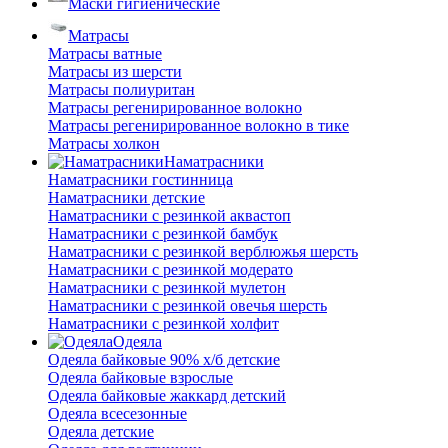
Маски гигиенические
Матрасы
Матрасы ватные
Матрасы из шерсти
Матрасы полиуритан
Матрасы регенирированное волокно
Матрасы регенирированное волокно в тике
Матрасы холкон
Наматрасники
Наматрасники гостинница
Наматрасники детские
Наматрасники с резинкой аквастоп
Наматрасники с резинкой бамбук
Наматрасники с резинкой верблюжья шерсть
Наматрасники с резинкой модерато
Наматрасники с резинкой мулетон
Наматрасники с резинкой овечья шерсть
Наматрасники с резинкой холфит
Одеяла
Одеяла байковые 90% х/б детские
Одеяла байковые взрослые
Одеяла байковые жаккард детский
Одеяла всесезонные
Одеяла детские