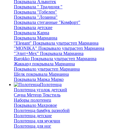
Покрывала Альвитек
Покрывала " Традиция "
Покрывала "Гобелен"
Покрывала "Лозанна"
Покрывала стеганные "Комфорт"
Покрывала детские
Покрывала Карна
Покрывала Марианна
"Elegant" Покрывала ультрастеп Марианна
"MONIKA" Покрывало ультрастеп Марианна
"Элит+Мех" Покрывала Марианна
Barokko Покрывала ультрастеп Марианна
Жаккард покрывала Марианна
Покрывало ультрастеп Марианна
Шелк покрывала Марианна
Покрывала Марка Марко
Полотенца
Полотенца уголок детский
Сауна Метеор Текстиль
Наборы полотенец
Покрывало Махровое
Полотенца бамбук разнобой
Полотенца детские
Полотенца для мужчин
Полотенца для ног