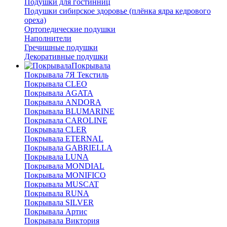
Подушки для гостинниц
Подушки сибирское здоровье (плёнка ядра кедрового
ореха)
Ортопедические подушки
Наполнители
Гречишные подушки
Декоративные подушки
Покрывала
Покрывала 7Я Текстиль
Покрывала CLEO
Покрывала AGATA
Покрывала ANDORA
Покрывала BLUMARINE
Покрывала CAROLINE
Покрывала CLER
Покрывала ETERNAL
Покрывала GABRIELLA
Покрывала LUNA
Покрывала MONDIAL
Покрывала MONIFICO
Покрывала MUSCAT
Покрывала RUNA
Покрывала SILVER
Покрывала Артис
Покрывала Виктория