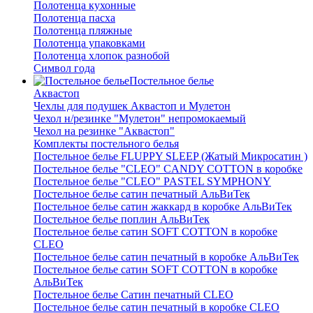
Полотенца кухонные
Полотенца пасха
Полотенца пляжные
Полотенца упаковками
Полотенца хлопок разнобой
Символ года
Постельное белье
Аквастоп
Чехлы для подушек Аквастоп и Мулетон
Чехол н/резинке "Мулетон" непромокаемый
Чехол на резинке "Аквастоп"
Комплекты постельного белья
Постельное белье FLUPPY SLEEP (Жатый Микросатин )
Постельное белье "CLEO" CANDY COTTON в коробке
Постельное белье "CLEO" PASTEL SYMPHONY
Постельное белье сатин печатный АльВиТек
Постельное белье сатин жаккард в коробке АльВиТек
Постельное белье поплин АльВиТек
Постельное белье сатин SOFT COTTON в коробке
CLEO
Постельное белье сатин печатный в коробке АльВиТек
Постельное белье сатин SOFT COTTON в коробке
АльВиТек
Постельное белье Сатин печатный CLEO
Постельное белье сатин печатный в коробке CLEO