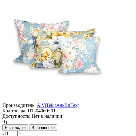
Производитель:
AlViTek (АльВиТек)
Код товара:
ПТ-04060~01
Доступность:
Нет в наличии
0 р.
В закладки
В сравнение
-
+