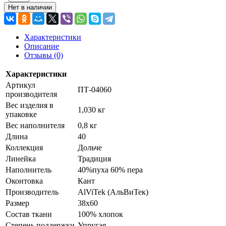
Нет в наличии
Характеристики
Описание
Отзывы (0)
Характеристики
Артикул
ПТ-04060
производителя
Вес изделия в
1,030 кг
упаковке
Вес наполнителя
0,8 кг
Длина
40
Коллекция
Дольче
Линейка
Традиция
Наполнитель
40%пуха 60% пера
Оконтовка
Кант
Производитель
AlViTek (АльВиТек)
Размер
38х60
Состав ткани
100% хлопок
Степень поддержки
Упругая