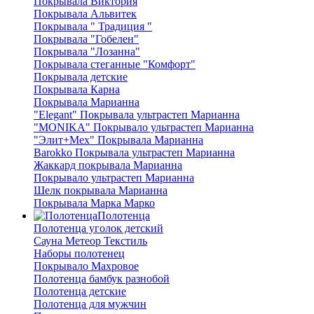
Покрывала Виктория
Покрывала Альвитек
Покрывала " Традиция "
Покрывала "Гобелен"
Покрывала "Лозанна"
Покрывала стеганные "Комфорт"
Покрывала детские
Покрывала Карна
Покрывала Марианна
"Elegant" Покрывала ультрастеп Марианна
"MONIKA" Покрывало ультрастеп Марианна
"Элит+Мех" Покрывала Марианна
Barokko Покрывала ультрастеп Марианна
Жаккард покрывала Марианна
Покрывало ультрастеп Марианна
Шелк покрывала Марианна
Покрывала Марка Марко
Полотенца
Полотенца уголок детский
Сауна Метеор Текстиль
Наборы полотенец
Покрывало Махровое
Полотенца бамбук разнобой
Полотенца детские
Полотенца для мужчин