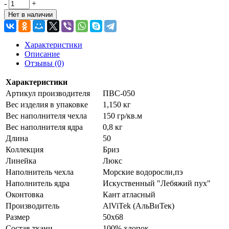
-
+
Нет в наличии
Характеристики
Описание
Отзывы (0)
Характеристики
Артикул производителя
ПВС-050
Вес изделия в упаковке
1,150 кг
Вес наполнителя чехла
150 гр/кв.м
Вес наполнителя ядра
0,8 кг
Длина
50
Коллекция
Бриз
Линейка
Люкс
Наполнитель чехла
Морские водоросли,пэ
Наполнитель ядра
Искуственный "Лебяжий пух"
Оконтовка
Кант атласный
Производитель
AlViTek (АльВиТек)
Размер
50х68
Состав ткани
100% хлопок