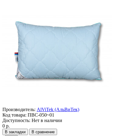
Производитель:
AlViTek (АльВиТек)
Код товара:
ПВС-050~01
Доступность:
Нет в наличии
0 р.
В закладки
В сравнение