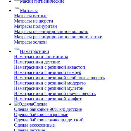
Маски гигиенические
Матрасы
Матрасы ватные
Матрасы из шерсти
Матрасы полиуритан
Матрасы регенирированное волокно
Матрасы регенирированное волокно в тике
Матрасы холкон
Наматрасники
Наматрасники гостинница
Наматрасники детские
Наматрасники с резинкой аквастоп
Наматрасники с резинкой бамбук
Наматрасники с резинкой верблюжья шерсть
Наматрасники с резинкой модерато
Наматрасники с резинкой мулетон
Наматрасники с резинкой овечья шерсть
Наматрасники с резинкой холфит
Одеяла
Одеяла байковые 90% х/б детские
Одеяла байковые взрослые
Одеяла байковые жаккард детский
Одеяла всесезонные
Одеяла детские