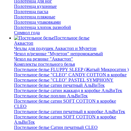
Полотенца для ног
Полотенца кухонные
Полотенца пасха
Полотенца пляжные
Полотенца упаковками
Полотенца хлопок разнобой
Символ года
Постельное белье
Аквастоп
Чехлы для подушек Аквастоп и Мулетон
Чехол н/резинке "Мулетон" непромокаемый
Чехол на резинке "Аквастоп"
Комплекты постельного белья
Постельное белье FLUPPY SLEEP (Жатый Микросатин )
Постельное белье "CLEO" CANDY COTTON в коробке
Постельное белье "CLEO" PASTEL SYMPHONY
Постельное белье сатин печатный АльВиТек
Постельное белье сатин жаккард в коробке АльВиТек
Постельное белье поплин АльВиТек
Постельное белье сатин SOFT COTTON в коробке
CLEO
Постельное белье сатин печатный в коробке АльВиТек
Постельное белье сатин SOFT COTTON в коробке
АльВиТек
Постельное белье Сатин печатный CLEO