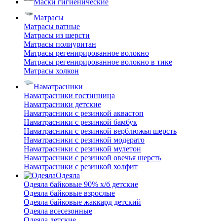
Маски гигиенические
Матрасы
Матрасы ватные
Матрасы из шерсти
Матрасы полиуритан
Матрасы регенирированное волокно
Матрасы регенирированное волокно в тике
Матрасы холкон
Наматрасники
Наматрасники гостинница
Наматрасники детские
Наматрасники с резинкой аквастоп
Наматрасники с резинкой бамбук
Наматрасники с резинкой верблюжья шерсть
Наматрасники с резинкой модерато
Наматрасники с резинкой мулетон
Наматрасники с резинкой овечья шерсть
Наматрасники с резинкой холфит
Одеяла
Одеяла байковые 90% х/б детские
Одеяла байковые взрослые
Одеяла байковые жаккард детский
Одеяла всесезонные
Одеяла детские