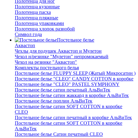
Полотенца для ног
Полотенца кухонные
Полотенца пасха
Полотенца пляжные
Полотенца упаковками
Полотенца хлопок разнобой
Символ года
Постельное белье
Аквастоп
Чехлы для подушек Аквастоп и Мулетон
Чехол н/резинке "Мулетон" непромокаемый
Чехол на резинке "Аквастоп"
Комплекты постельного белья
Постельное белье FLUPPY SLEEP (Жатый Микросатин )
Постельное белье "CLEO" CANDY COTTON в коробке
Постельное белье "CLEO" PASTEL SYMPHONY
Постельное белье сатин печатный АльВиТек
Постельное белье сатин жаккард в коробке АльВиТек
Постельное белье поплин АльВиТек
Постельное белье сатин SOFT COTTON в коробке
CLEO
Постельное белье сатин печатный в коробке АльВиТек
Постельное белье сатин SOFT COTTON в коробке
АльВиТек
Постельное белье Сатин печатный CLEO