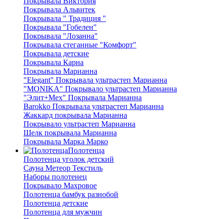
Покрывала Виктория
Покрывала Альвитек
Покрывала " Традиция "
Покрывала "Гобелен"
Покрывала "Лозанна"
Покрывала стеганные "Комфорт"
Покрывала детские
Покрывала Карна
Покрывала Марианна
"Elegant" Покрывала ультрастеп Марианна
"MONIKA" Покрывало ультрастеп Марианна
"Элит+Мех" Покрывала Марианна
Barokko Покрывала ультрастеп Марианна
Жаккард покрывала Марианна
Покрывало ультрастеп Марианна
Шелк покрывала Марианна
Покрывала Марка Марко
Полотенца
Полотенца уголок детский
Сауна Метеор Текстиль
Наборы полотенец
Покрывало Махровое
Полотенца бамбук разнобой
Полотенца детские
Полотенца для мужчин