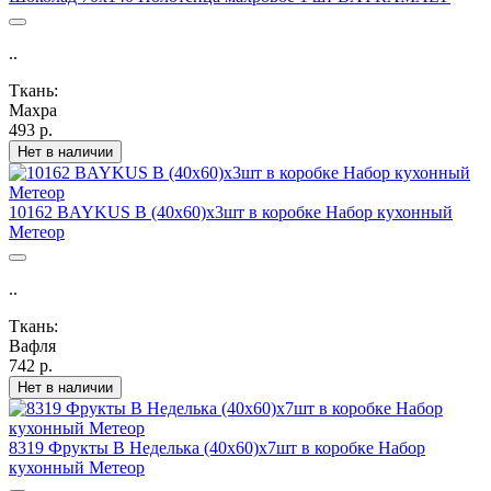
..
Ткань:
Махра
493 р.
Нет в наличии
10162 BAYKUS В (40х60)х3шт в коробке Набор кухонный
Метеор
..
Ткань:
Вафля
742 р.
Нет в наличии
8319 Фрукты В Неделька (40х60)х7шт в коробке Набор
кухонный Метеор