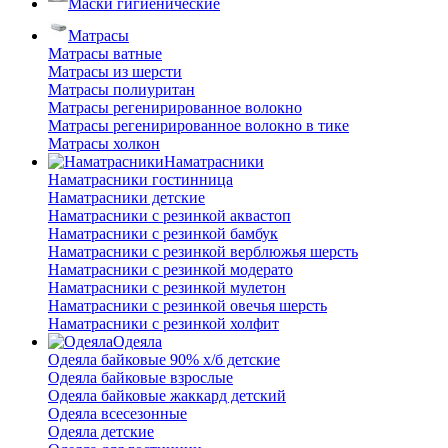
Маски гигиенические
Матрасы
Матрасы ватные
Матрасы из шерсти
Матрасы полиуритан
Матрасы регенирированное волокно
Матрасы регенирированное волокно в тике
Матрасы холкон
Наматрасники
Наматрасники гостинница
Наматрасники детские
Наматрасники с резинкой аквастоп
Наматрасники с резинкой бамбук
Наматрасники с резинкой верблюжья шерсть
Наматрасники с резинкой модерато
Наматрасники с резинкой мулетон
Наматрасники с резинкой овечья шерсть
Наматрасники с резинкой холфит
Одеяла
Одеяла байковые 90% х/б детские
Одеяла байковые взрослые
Одеяла байковые жаккард детский
Одеяла всесезонные
Одеяла детские