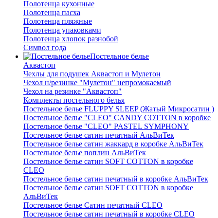
Полотенца кухонные
Полотенца пасха
Полотенца пляжные
Полотенца упаковками
Полотенца хлопок разнобой
Символ года
Постельное белье
Аквастоп
Чехлы для подушек Аквастоп и Мулетон
Чехол н/резинке "Мулетон" непромокаемый
Чехол на резинке "Аквастоп"
Комплекты постельного белья
Постельное белье FLUPPY SLEEP (Жатый Микросатин )
Постельное белье "CLEO" CANDY COTTON в коробке
Постельное белье "CLEO" PASTEL SYMPHONY
Постельное белье сатин печатный АльВиТек
Постельное белье сатин жаккард в коробке АльВиТек
Постельное белье поплин АльВиТек
Постельное белье сатин SOFT COTTON в коробке
CLEO
Постельное белье сатин печатный в коробке АльВиТек
Постельное белье сатин SOFT COTTON в коробке
АльВиТек
Постельное белье Сатин печатный CLEO
Постельное белье сатин печатный в коробке CLEO