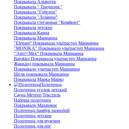
Покрывала Альвитек
Покрывала " Традиция "
Покрывала "Гобелен"
Покрывала "Лозанна"
Покрывала стеганные "Комфорт"
Покрывала детские
Покрывала Карна
Покрывала Марианна
"Elegant" Покрывала ультрастеп Марианна
"MONIKA" Покрывало ультрастеп Марианна
"Элит+Мех" Покрывала Марианна
Barokko Покрывала ультрастеп Марианна
Жаккард покрывала Марианна
Покрывало ультрастеп Марианна
Шелк покрывала Марианна
Покрывала Марка Марко
Полотенца
Полотенца уголок детский
Сауна Метеор Текстиль
Наборы полотенец
Покрывало Махровое
Полотенца бамбук разнобой
Полотенца детские
Полотенца для мужчин
Полотенца для ног