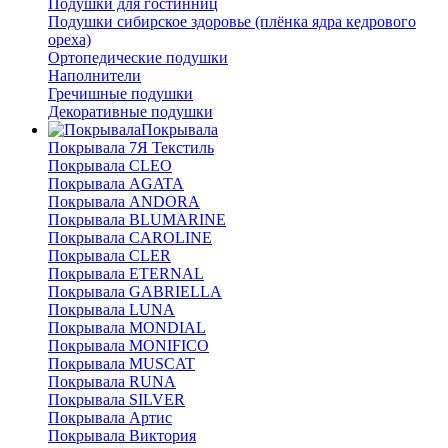
Подушки для гостинниц
Подушки сибирское здоровье (плёнка ядра кедрового
ореха)
Ортопедические подушки
Наполнители
Гречишные подушки
Декоративные подушки
Покрывала
Покрывала 7Я Текстиль
Покрывала CLEO
Покрывала AGATA
Покрывала ANDORA
Покрывала BLUMARINE
Покрывала CAROLINE
Покрывала CLER
Покрывала ETERNAL
Покрывала GABRIELLA
Покрывала LUNA
Покрывала MONDIAL
Покрывала MONIFICO
Покрывала MUSCAT
Покрывала RUNA
Покрывала SILVER
Покрывала Артис
Покрывала Виктория